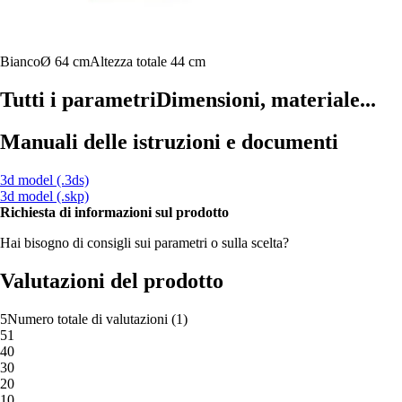
Bianco
Ø 64 cm
Altezza totale 44 cm
Tutti i parametri
Dimensioni, materiale...
Manuali delle istruzioni e documenti
3d model (.3ds)
3d model (.skp)
Richiesta di informazioni sul prodotto
Hai bisogno di consigli sui parametri o sulla scelta?
Valutazioni del prodotto
5
Numero totale di valutazioni
(
1
)
5
1
4
0
3
0
2
0
1
0