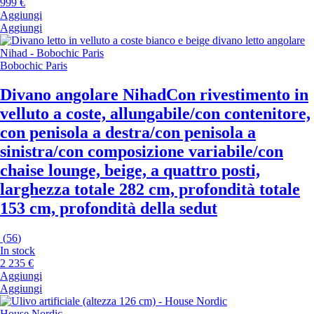
999 €
Aggiungi
Aggiungi
Bobochic Paris
Divano angolare Nihad
Con rivestimento in
velluto a coste, allungabile/con contenitore,
con penisola a destra/con penisola a
sinistra/con composizione variabile/con
chaise lounge, beige, a quattro posti,
larghezza totale 282 cm, profondità totale
153 cm, profondità della sedut
(
56
)
In stock
2 235 €
Aggiungi
Aggiungi
House Nordic