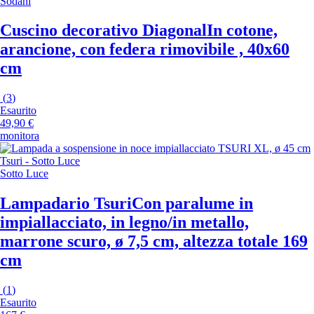
Södahl
Cuscino decorativo Diagonal
In cotone,
arancione, con federa rimovibile , 40x60
cm
(
3
)
Esaurito
49,90 €
monitora
Sotto Luce
Lampadario Tsuri
Con paralume in
impiallacciato, in legno/in metallo,
marrone scuro, ø 7,5 cm, altezza totale 169
cm
(
1
)
Esaurito