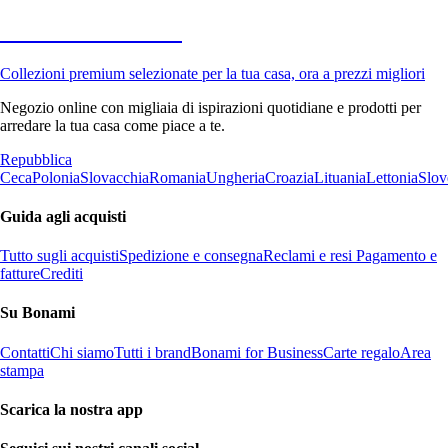
Premium in saldo
Collezioni premium selezionate per la tua casa, ora a prezzi migliori
Negozio online con migliaia di ispirazioni quotidiane e prodotti per
arredare la tua casa come piace a te.
Repubblica
Ceca
Polonia
Slovacchia
Romania
Ungheria
Croazia
Lituania
Lettonia
Slov
Guida agli acquisti
Tutto sugli acquisti
Spedizione e consegna
Reclami e resi
Pagamento e
fatture
Crediti
Su Bonami
Contatti
Chi siamo
Tutti i brand
Bonami for Business
Carte regalo
Area
stampa
Scarica la nostra app