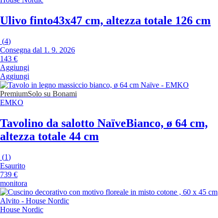
Ulivo finto
43x47 cm, altezza totale 126 cm
(
4
)
Consegna dal 1. 9. 2026
143 €
Aggiungi
Aggiungi
Premium
Solo su Bonami
EMKO
Tavolino da salotto Naïve
Bianco, ø 64 cm,
altezza totale 44 cm
(
1
)
Esaurito
739 €
monitora
House Nordic