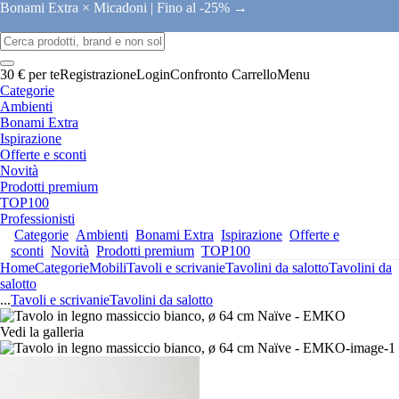
Bonami Extra × Micadoni |
Fino al -25% →
30 € per te
Registrazione
Login
Confronto
Carrello
Menu
Categorie
Ambienti
Bonami Extra
Ispirazione
Offerte e sconti
Novità
Prodotti premium
TOP100
Professionisti
Categorie
Ambienti
Bonami Extra
Ispirazione
Offerte e
sconti
Novità
Prodotti premium
TOP100
Home
Categorie
Mobili
Tavoli e scrivanie
Tavolini da salotto
Tavolini da
salotto
...
Tavoli e scrivanie
Tavolini da salotto
Vedi la galleria