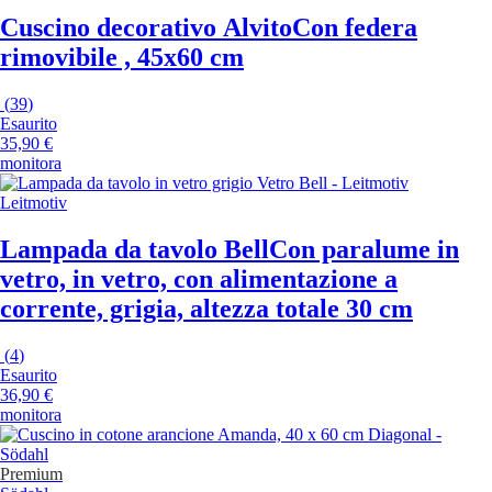
Cuscino decorativo Alvito
Con federa
rimovibile , 45x60 cm
(
39
)
Esaurito
35,90 €
monitora
Leitmotiv
Lampada da tavolo Bell
Con paralume in
vetro, in vetro, con alimentazione a
corrente, grigia, altezza totale 30 cm
(
4
)
Esaurito
36,90 €
monitora
Premium