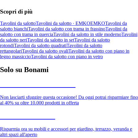
Scopri di più
Tavolini da salotto
Tavolini da salotto · EMKO
EMKO
Tavolini da
salotto bianchi
Tavolini da salotto con trama in frassino
Tavolini da
salotto con trama in quercia
Tavolini da salotto in stile moderno
Tavolini
da salotto neri
Tavolini da salotto in set
Tavolini da salotto
rotondi
Tavolini da salotto quadrati
Tavolini da salotto
rettangolari
Tavolini da salotto ovali
Tavolini da salotto con piano in
legno massiccio
Tavolini da salotto con piano in vetro
Solo su Bonami
Saldi estivi fino al -40%
Non lasciarti sfuggire questa occasione! Da oggi potrai risparmiare fino
al 40% su oltre 10.000 prodotti in offerta
Giardino in saldo
Risparmia ora su mobili e accessori per giardino, terrazzo, veranda e
altri spazi all'aperto