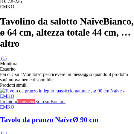
ID: 729226
EMKO
Tavolino da salotto Naïve
Bianco,
ø 64 cm, altezza totale 44 cm
, …
altro
(
1
)
Monitora
Esaurito
Fai clic su "Monitora" per ricevere un messaggio quando il prodotto
sarà nuovamente disponibile.
Prodotti simili
Premium
Conviene
Solo su Bonami
EMKO
Tavolo da pranzo Naïve
Ø 90 cm
(
1
)