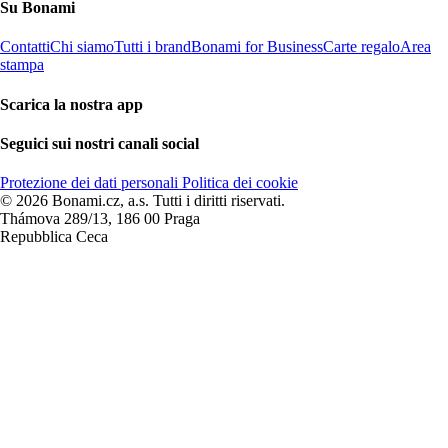
Su Bonami
Contatti
Chi siamo
Tutti i brand
Bonami for Business
Carte regalo
Area
stampa
Scarica la nostra app
Seguici sui nostri canali social
Protezione dei dati personali
Politica dei cookie
© 2026 Bonami.cz, a.s. Tutti i diritti riservati.
Thámova 289/13, 186 00 Praga
Repubblica Ceca