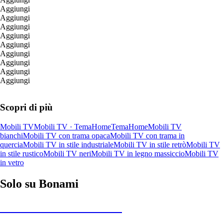
Aggiungi
Aggiungi
Aggiungi
Aggiungi
Aggiungi
Aggiungi
Aggiungi
Aggiungi
Aggiungi
Scopri di più
Mobili TV
Mobili TV · TemaHome
TemaHome
Mobili TV
bianchi
Mobili TV con trama opaca
Mobili TV con trama in
quercia
Mobili TV in stile industriale
Mobili TV in stile retrò
Mobili TV
in stile rustico
Mobili TV neri
Mobili TV in legno massiccio
Mobili TV
in vetro
Solo su Bonami
Saldi estivi fino al -40%