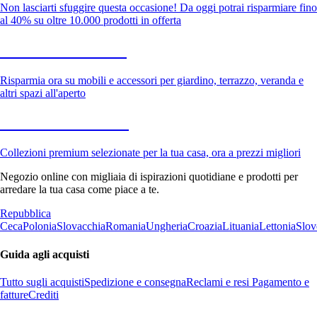
Non lasciarti sfuggire questa occasione! Da oggi potrai risparmiare fino
al 40% su oltre 10.000 prodotti in offerta
Giardino in saldo
Risparmia ora su mobili e accessori per giardino, terrazzo, veranda e
altri spazi all'aperto
Premium in saldo
Collezioni premium selezionate per la tua casa, ora a prezzi migliori
Negozio online con migliaia di ispirazioni quotidiane e prodotti per
arredare la tua casa come piace a te.
Repubblica
Ceca
Polonia
Slovacchia
Romania
Ungheria
Croazia
Lituania
Lettonia
Slov
Guida agli acquisti
Tutto sugli acquisti
Spedizione e consegna
Reclami e resi
Pagamento e
fatture
Crediti