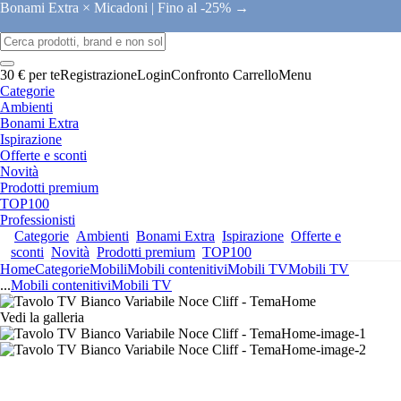
Bonami Extra × Micadoni |
Fino al -25% →
30 € per te
Registrazione
Login
Confronto
Carrello
Menu
Categorie
Ambienti
Bonami Extra
Ispirazione
Offerte e sconti
Novità
Prodotti premium
TOP100
Professionisti
Categorie
Ambienti
Bonami Extra
Ispirazione
Offerte e
sconti
Novità
Prodotti premium
TOP100
Home
Categorie
Mobili
Mobili contenitivi
Mobili TV
Mobili TV
...
Mobili contenitivi
Mobili TV
Vedi la galleria