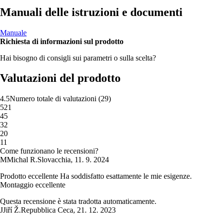
Manuali delle istruzioni e documenti
Manuale
Richiesta di informazioni sul prodotto
Hai bisogno di consigli sui parametri o sulla scelta?
Valutazioni del prodotto
4.5
Numero totale di valutazioni
(
29
)
5
21
4
5
3
2
2
0
1
1
Come funzionano le recensioni?
M
Michal R.
Slovacchia
,
11. 9. 2024
Prodotto eccellente Ha soddisfatto esattamente le mie esigenze.
Montaggio eccellente
Questa recensione è stata tradotta automaticamente.
J
Jiří Ž.
Repubblica Ceca
,
21. 12. 2023