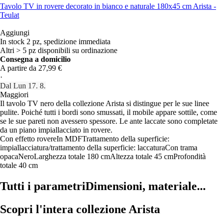
Tavolo TV in rovere decorato in bianco e naturale 180x45 cm Arista -
Teulat
Aggiungi
In stock 2 pz, spedizione immediata
Altri > 5 pz disponibili su ordinazione
Consegna a domicilio
A partire da 27,99 €
·
Dal Lun 17. 8.
Maggiori
Il tavolo TV nero della collezione Arista si distingue per le sue linee
pulite. Poiché tutti i bordi sono smussati, il mobile appare sottile, come
se le sue pareti non avessero spessore. Le ante laccate sono completate
da un piano impiallacciato in rovere.
Con effetto rovere
In MDF
Trattamento della superficie:
impiallacciatura/trattamento della superficie: laccatura
Con trama
opaca
Nero
Larghezza totale 180 cm
Altezza totale 45 cm
Profondità
totale 40 cm
Tutti i parametri
Dimensioni, materiale...
Scopri l'intera collezione Arista