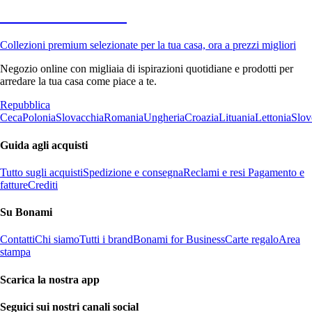
Premium in saldo
Collezioni premium selezionate per la tua casa, ora a prezzi migliori
Negozio online con migliaia di ispirazioni quotidiane e prodotti per
arredare la tua casa come piace a te.
Repubblica
Ceca
Polonia
Slovacchia
Romania
Ungheria
Croazia
Lituania
Lettonia
Slov
Guida agli acquisti
Tutto sugli acquisti
Spedizione e consegna
Reclami e resi
Pagamento e
fatture
Crediti
Su Bonami
Contatti
Chi siamo
Tutti i brand
Bonami for Business
Carte regalo
Area
stampa
Scarica la nostra app
Seguici sui nostri canali social