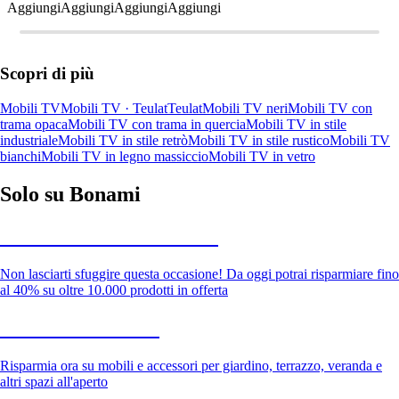
Aggiungi
Aggiungi
Aggiungi
Aggiungi
Scopri di più
Mobili TV
Mobili TV · Teulat
Teulat
Mobili TV neri
Mobili TV con
trama opaca
Mobili TV con trama in quercia
Mobili TV in stile
industriale
Mobili TV in stile retrò
Mobili TV in stile rustico
Mobili TV
bianchi
Mobili TV in legno massiccio
Mobili TV in vetro
Solo su Bonami
Saldi estivi fino al -40%
Non lasciarti sfuggire questa occasione! Da oggi potrai risparmiare fino
al 40% su oltre 10.000 prodotti in offerta
Giardino in saldo
Risparmia ora su mobili e accessori per giardino, terrazzo, veranda e
altri spazi all'aperto