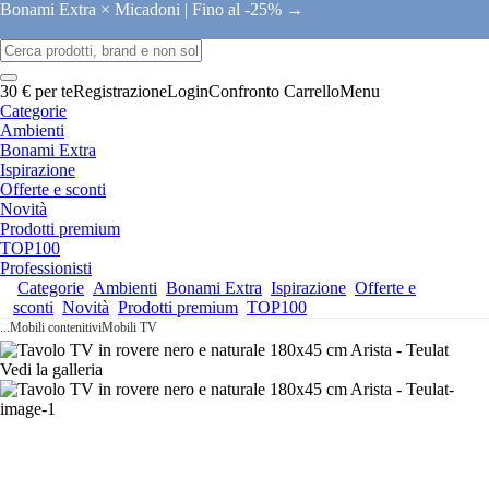
Bonami Extra × Micadoni |
Fino al -25% →
30 € per te
Registrazione
Login
Confronto
Carrello
Menu
Categorie
Ambienti
Bonami Extra
Ispirazione
Offerte e sconti
Novità
Prodotti premium
TOP100
Professionisti
Categorie
Ambienti
Bonami Extra
Ispirazione
Offerte e
sconti
Novità
Prodotti premium
TOP100
...
Mobili contenitivi
Mobili TV
Vedi la galleria