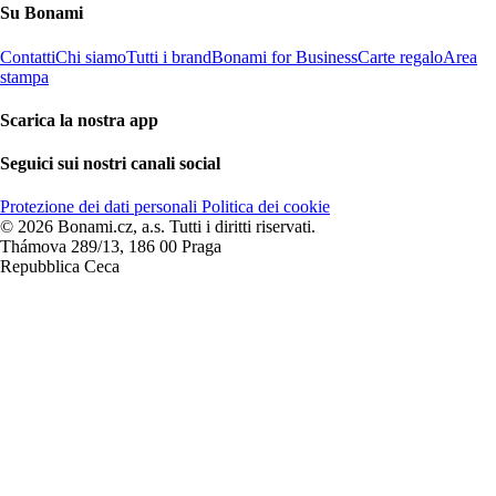
Su Bonami
Contatti
Chi siamo
Tutti i brand
Bonami for Business
Carte regalo
Area
stampa
Scarica la nostra app
Seguici sui nostri canali social
Protezione dei dati personali
Politica dei cookie
© 2026 Bonami.cz, a.s. Tutti i diritti riservati.
Thámova 289/13, 186 00 Praga
Repubblica Ceca