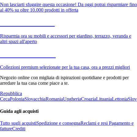
Non lasciarti sfuggire questa occasione! Da oggi potrai risparmiare fino
al 40% su oltre 10.000 prodotti in offerta
Giardino in saldo
Risparmia ora su mobili e accessori per giardino, terrazzo, veranda e
altri spazi all'aperto
Premium in saldo
Collezioni premium selezionate per la tua casa, ora a prezzi migliori
Negozio online con migliaia di ispirazioni quotidiane e prodotti per
arredare la tua casa come piace a te.
Repubblica
Ceca
Polonia
Slovacchia
Romania
Ungheria
Croazia
Lituania
Lettonia
Slov
Guida agli acquisti
Tutto sugli acquisti
Spedizione e consegna
Reclami e resi
Pagamento e
fatture
Crediti