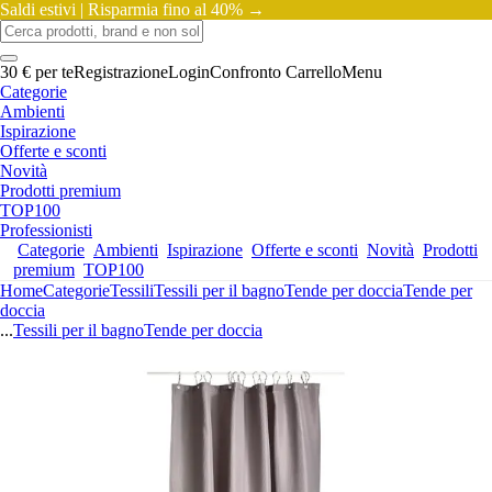
Saldi estivi |
Risparmia fino al 40% →
30 € per te
Registrazione
Login
Confronto
Carrello
Menu
Categorie
Ambienti
Ispirazione
Offerte e sconti
Novità
Prodotti premium
TOP100
Professionisti
Categorie
Ambienti
Ispirazione
Offerte e sconti
Novità
Prodotti
premium
TOP100
Home
Categorie
Tessili
Tessili per il bagno
Tende per doccia
Tende per
doccia
...
Tessili per il bagno
Tende per doccia