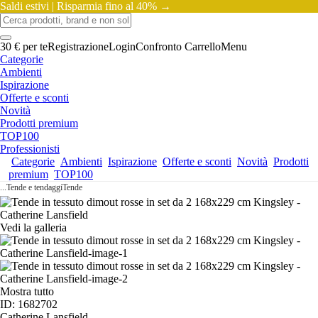
Saldi estivi |
Risparmia fino al 40% →
30 € per te
Registrazione
Login
Confronto
Carrello
Menu
Categorie
Ambienti
Ispirazione
Offerte e sconti
Novità
Prodotti premium
TOP100
Professionisti
Categorie
Ambienti
Ispirazione
Offerte e sconti
Novità
Prodotti
premium
TOP100
...
Tende e tendaggi
Tende
Vedi la galleria
Mostra tutto
ID: 1682702
Catherine Lansfield