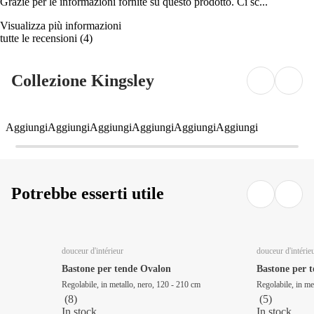
Grazie per le informazioni fornite su questo prodotto. Ci sc...
Visualizza più informazioni
tutte le recensioni
(
4
)
Collezione Kingsley
Aggiungi
Aggiungi
Aggiungi
Aggiungi
Aggiungi
Aggiungi
Potrebbe esserti utile
douceur d'intérieur
douceur d'intérie
Bastone per tende Ovalon
Bastone per 
Regolabile, in metallo, nero, 120 - 210 cm
Regolabile, in me
(
8
)
(
5
)
In stock
In stock