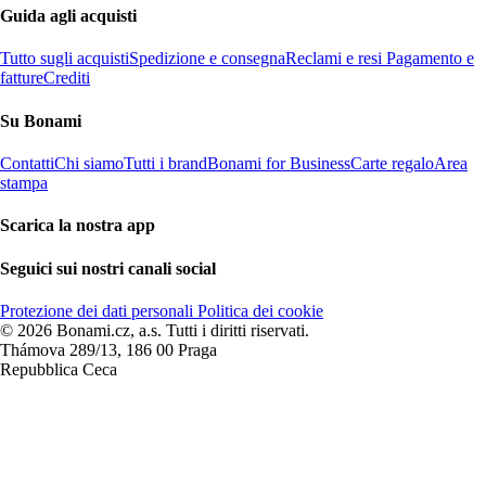
Guida agli acquisti
Tutto sugli acquisti
Spedizione e consegna
Reclami e resi
Pagamento e
fatture
Crediti
Su Bonami
Contatti
Chi siamo
Tutti i brand
Bonami for Business
Carte regalo
Area
stampa
Scarica la nostra app
Seguici sui nostri canali social
Protezione dei dati personali
Politica dei cookie
© 2026 Bonami.cz, a.s. Tutti i diritti riservati.
Thámova 289/13, 186 00 Praga
Repubblica Ceca