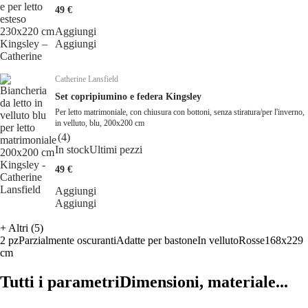
49 €
Aggiungi
Aggiungi
Catherine Lansfield
Set copripiumino e federa Kingsley
Per letto matrimoniale, con chiusura con bottoni, senza stiratura/per l'inverno,
in velluto, blu, 200x200 cm
(
4
)
In stock
Ultimi pezzi
49 €
Aggiungi
Aggiungi
+
Altri (5)
2 pz
Parzialmente oscuranti
Adatte per bastone
In velluto
Rosse
168x229
cm
Tutti i parametri
Dimensioni, materiale...