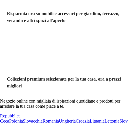
Risparmia ora su mobili e accessori per giardino, terrazzo,
veranda e altri spazi all'aperto
Premium in
saldo
Collezioni premium selezionate per la tua casa, ora a prezzi
migliori
Negozio online con migliaia di ispirazioni quotidiane e prodotti per
arredare la tua casa come piace a te.
Repubblica
Ceca
Polonia
Slovacchia
Romania
Ungheria
Croazia
Lituania
Lettonia
Slov