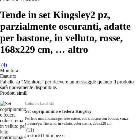
Tende in set Kingsley
2 pz,
parzialmente oscuranti, adatte
per bastone, in velluto, rosse,
168x229 cm
, …
altro
(
4
)
Monitora
Esaurito
Fai clic su "Monitora" per ricevere un messaggio quando il prodotto
sarà nuovamente disponibile.
Prodotti simili
Catherine Lansfield
Set copripiumino e federa Kingsley
Per letto matrimoniale/per letto esteso, con chiusura con bottoni, senza
stiratura/per l'inverno, in velluto, color crema, 230x220 cm
(
11
)
In stock
Ultimi pezzi