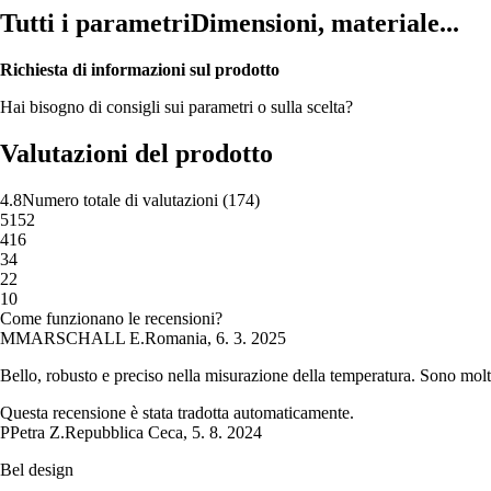
Tutti i parametri
Dimensioni, materiale...
Richiesta di informazioni sul prodotto
Hai bisogno di consigli sui parametri o sulla scelta?
Valutazioni del prodotto
4.8
Numero totale di valutazioni
(
174
)
5
152
4
16
3
4
2
2
1
0
Come funzionano le recensioni?
M
MARSCHALL E.
Romania
,
6. 3. 2025
Bello, robusto e preciso nella misurazione della temperatura. Sono mol
Questa recensione è stata tradotta automaticamente.
P
Petra Z.
Repubblica Ceca
,
5. 8. 2024
Bel design