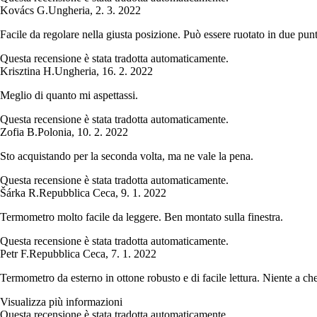
Kovács G.
Ungheria
,
2. 3. 2022
Facile da regolare nella giusta posizione. Può essere ruotato in due punt
Questa recensione è stata tradotta automaticamente.
Krisztina H.
Ungheria
,
16. 2. 2022
Meglio di quanto mi aspettassi.
Questa recensione è stata tradotta automaticamente.
Zofia B.
Polonia
,
10. 2. 2022
Sto acquistando per la seconda volta, ma ne vale la pena.
Questa recensione è stata tradotta automaticamente.
Šárka R.
Repubblica Ceca
,
9. 1. 2022
Termometro molto facile da leggere. Ben montato sulla finestra.
Questa recensione è stata tradotta automaticamente.
Petr F.
Repubblica Ceca
,
7. 1. 2022
Termometro da esterno in ottone robusto e di facile lettura. Niente a ch
Visualizza più informazioni
Questa recensione è stata tradotta automaticamente.