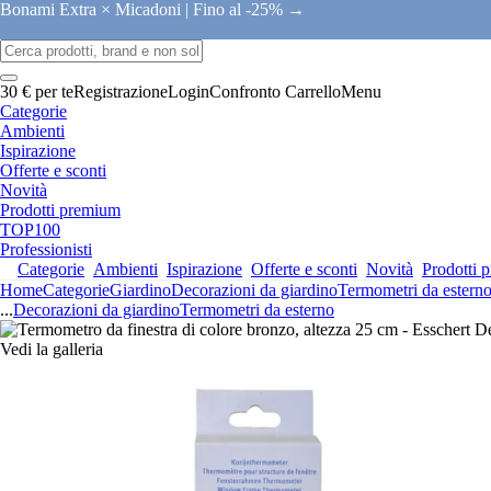
Bonami Extra × Micadoni |
Fino al -25% →
30 € per te
Registrazione
Login
Confronto
Carrello
Menu
Categorie
Ambienti
Ispirazione
Offerte e sconti
Novità
Prodotti premium
TOP100
Professionisti
Categorie
Ambienti
Ispirazione
Offerte e sconti
Novità
Prodotti 
Home
Categorie
Giardino
Decorazioni da giardino
Termometri da estern
...
Decorazioni da giardino
Termometri da esterno
Vedi la galleria