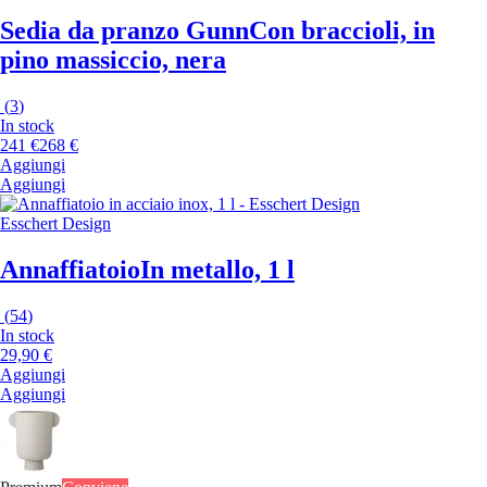
Sedia da pranzo Gunn
Con braccioli, in
pino massiccio, nera
(
3
)
In stock
241 €
268 €
Aggiungi
Aggiungi
Esschert Design
Annaffiatoio
In metallo, 1 l
(
54
)
In stock
29,90 €
Aggiungi
Aggiungi