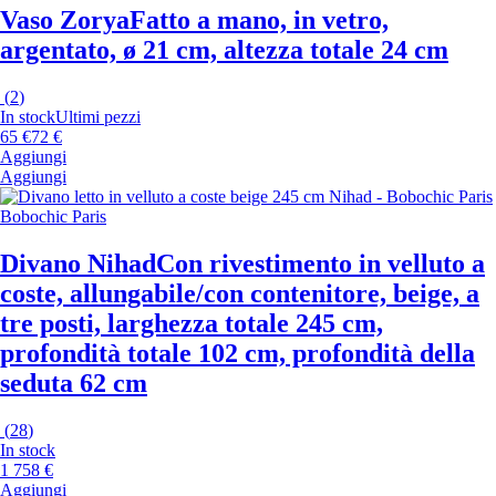
Vaso Zorya
Fatto a mano, in vetro,
argentato, ø 21 cm, altezza totale 24 cm
(
2
)
In stock
Ultimi pezzi
65 €
72 €
Aggiungi
Aggiungi
Bobochic Paris
Divano Nihad
Con rivestimento in velluto a
coste, allungabile/con contenitore, beige, a
tre posti, larghezza totale 245 cm,
profondità totale 102 cm, profondità della
seduta 62 cm
(
28
)
In stock
1 758 €
Aggiungi