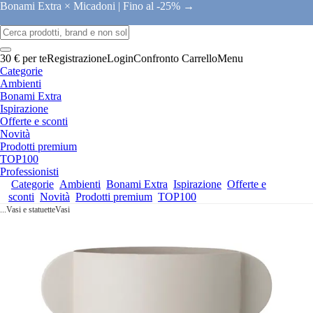
Bonami Extra × Micadoni |
Fino al -25% →
30 € per te
Registrazione
Login
Confronto
Carrello
Menu
Categorie
Ambienti
Bonami Extra
Ispirazione
Offerte e sconti
Novità
Prodotti premium
TOP100
Professionisti
Categorie
Ambienti
Bonami Extra
Ispirazione
Offerte e
sconti
Novità
Prodotti premium
TOP100
...
Vasi e statuette
Vasi