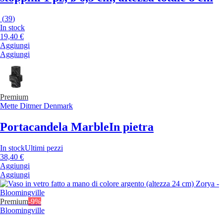
(
39
)
In stock
19,40 €
Aggiungi
Aggiungi
Premium
Mette Ditmer Denmark
Portacandela Marble
In pietra
In stock
Ultimi pezzi
38,40 €
Aggiungi
Aggiungi
Premium
-9%
Bloomingville