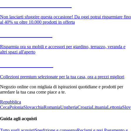
Saldi estivi fino al -40%
Non lasciarti sfuggire questa occasione! Da oggi potrai risparmiare fino
al 40% su oltre 10.000 prodotti in offerta
Giardino in saldo
Risparmia ora su mobili e accessori per giardino, terrazzo, veranda e
altri spazi all'aperto
Premium in saldo
Collezioni premium selezionate per la tua casa, ora a prezzi migliori
Negozio online con migliaia di ispirazioni quotidiane e prodotti per
arredare la tua casa come piace a te.
Repubblica
Ceca
Polonia
Slovacchia
Romania
Ungheria
Croazia
Lituania
Lettonia
Slov
Guida agli acquisti
Tutto sugli acquisti
Spedizione e consegna
Reclami e resi
Pagamento e