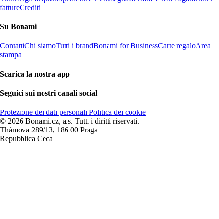
fatture
Crediti
Su Bonami
Contatti
Chi siamo
Tutti i brand
Bonami for Business
Carte regalo
Area
stampa
Scarica la nostra app
Seguici sui nostri canali social
Protezione dei dati personali
Politica dei cookie
© 2026 Bonami.cz, a.s. Tutti i diritti riservati.
Thámova 289/13, 186 00 Praga
Repubblica Ceca