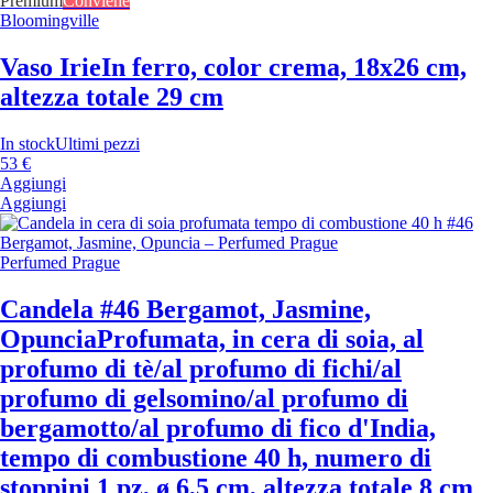
Premium
Conviene
Bloomingville
Vaso Irie
In ferro, color crema, 18x26 cm,
altezza totale 29 cm
In stock
Ultimi pezzi
53 €
Aggiungi
Aggiungi
Perfumed Prague
Candela #46 Bergamot, Jasmine,
Opuncia
Profumata, in cera di soia, al
profumo di tè/al profumo di fichi/al
profumo di gelsomino/al profumo di
bergamotto/al profumo di fico d'India,
tempo di combustione 40 h, numero di
stoppini 1 pz, ø 6,5 cm, altezza totale 8 cm