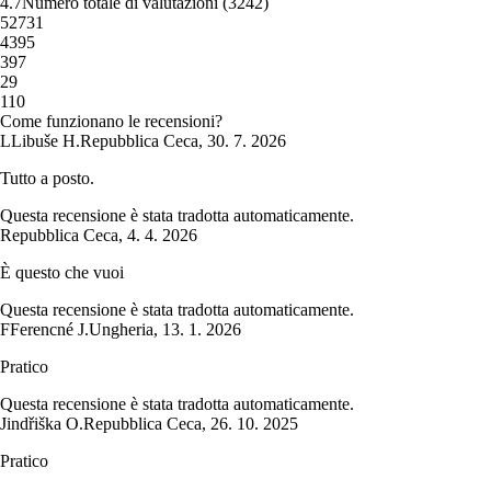
4.7
Numero totale di valutazioni
(
3242
)
5
2731
4
395
3
97
2
9
1
10
Come funzionano le recensioni?
L
Libuše H.
Repubblica Ceca
,
30. 7. 2026
Tutto a posto.
Questa recensione è stata tradotta automaticamente.
Repubblica Ceca
,
4. 4. 2026
È questo che vuoi
Questa recensione è stata tradotta automaticamente.
F
Ferencné J.
Ungheria
,
13. 1. 2026
Pratico
Questa recensione è stata tradotta automaticamente.
Jindřiška O.
Repubblica Ceca
,
26. 10. 2025
Pratico