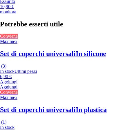
Esaurito
10,90 €
monitora
Potrebbe esserti utile
Conviene
Maximex
Set di coperchi universali
In silicone
(
3
)
In stock
Ultimi pezzi
6,90 €
Aggiungi
Aggiungi
Conviene
Maximex
Set di coperchi universali
In plastica
(
1
)
In stock