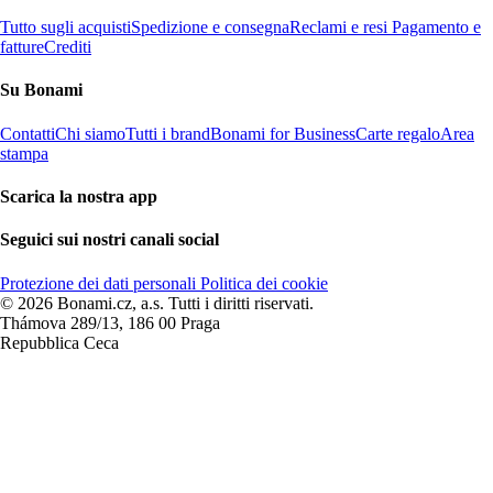
Tutto sugli acquisti
Spedizione e consegna
Reclami e resi
Pagamento e
fatture
Crediti
Su Bonami
Contatti
Chi siamo
Tutti i brand
Bonami for Business
Carte regalo
Area
stampa
Scarica la nostra app
Seguici sui nostri canali social
Protezione dei dati personali
Politica dei cookie
© 2026 Bonami.cz, a.s. Tutti i diritti riservati.
Thámova 289/13, 186 00 Praga
Repubblica Ceca