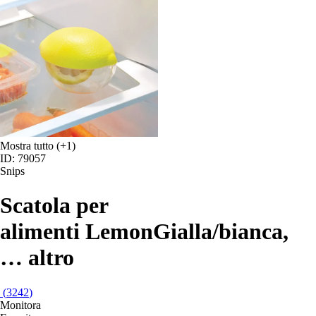
Mostra tutto
(+1)
ID: 79057
Snips
Scatola per
alimenti Lemon
Gialla/bianca
,
…
altro
(
3242
)
Monitora