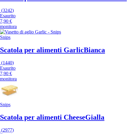
(
3242
)
Esaurito
7,90 €
monitora
Snips
Scatola per alimenti Garlic
Bianca
(
1440
)
Esaurito
7,90 €
monitora
Snips
Scatola per alimenti Cheese
Gialla
(
2977
)