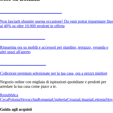
Saldi estivi fino al -40%
Non lasciarti sfuggire questa occasione! Da oggi potrai risparmiare fino
al 40% su oltre 10.000 prodotti in offerta
Giardino in saldo
Risparmia ora su mobili e accessori per giardino, terrazzo, veranda e
altri spazi all'aperto
Premium in saldo
Collezioni premium selezionate per la tua casa, ora a prezzi migliori
Negozio online con migliaia di ispirazioni quotidiane e prodotti per
arredare la tua casa come piace a te.
Repubblica
Ceca
Polonia
Slovacchia
Romania
Ungheria
Croazia
Lituania
Lettonia
Slov
Guida agli acquisti