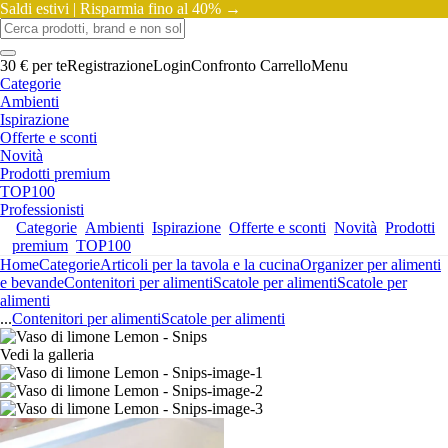
Saldi estivi |
Risparmia fino al 40% →
30 € per te
Registrazione
Login
Confronto
Carrello
Menu
Categorie
Ambienti
Ispirazione
Offerte e sconti
Novità
Prodotti premium
TOP100
Professionisti
Categorie
Ambienti
Ispirazione
Offerte e sconti
Novità
Prodotti
premium
TOP100
Home
Categorie
Articoli per la tavola e la cucina
Organizer per alimenti
e bevande
Contenitori per alimenti
Scatole per alimenti
Scatole per
alimenti
...
Contenitori per alimenti
Scatole per alimenti
Vedi la galleria