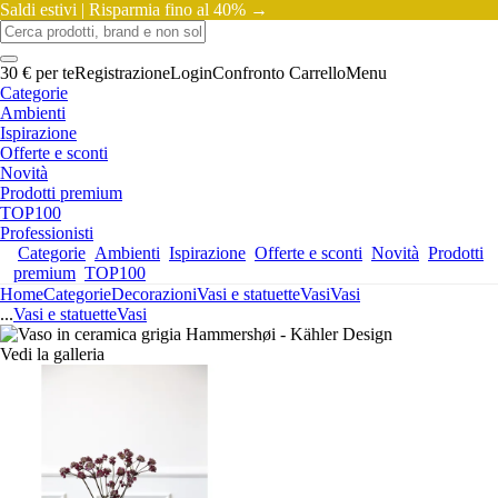
Saldi estivi |
Risparmia fino al 40% →
30 € per te
Registrazione
Login
Confronto
Carrello
Menu
Categorie
Ambienti
Ispirazione
Offerte e sconti
Novità
Prodotti premium
TOP100
Professionisti
Categorie
Ambienti
Ispirazione
Offerte e sconti
Novità
Prodotti
premium
TOP100
Home
Categorie
Decorazioni
Vasi e statuette
Vasi
Vasi
...
Vasi e statuette
Vasi
Vedi la galleria