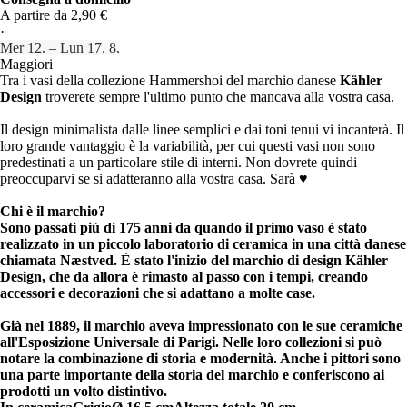
A partire da 2,90 €
·
Mer 12. – Lun 17. 8.
Maggiori
Tra i vasi della collezione Hammershoi del marchio danese
Kähler
Design
troverete sempre l'ultimo punto che mancava alla vostra casa.
Il design minimalista dalle linee semplici e dai toni tenui vi incanterà. Il
loro grande vantaggio è la variabilità, per cui questi vasi non sono
predestinati a un particolare stile di interni. Non dovrete quindi
preoccuparvi se si adatteranno alla vostra casa. Sarà ♥
Chi è il marchio?
Sono passati
più di 175 anni
da quando il primo vaso è stato
realizzato in un piccolo laboratorio di ceramica in una città danese
chiamata Næstved. È stato l'inizio del
marchio di design Kähler
Design
, che da allora è rimasto al passo con i tempi, creando
accessori e decorazioni che si adattano a molte case.
Già nel 1889, il marchio aveva impressionato con le sue ceramiche
all'Esposizione Universale di Parigi. Nelle loro collezioni si può
notare la
combinazione di storia e modernità
. Anche i pittori sono
una parte importante della storia del marchio e conferiscono ai
prodotti un volto distintivo.