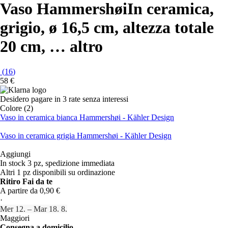
Vaso Hammershøi
In ceramica,
grigio, ø 16,5 cm, altezza totale
20 cm
, …
altro
(
16
)
58 €
Desidero pagare in 3 rate senza interessi
Colore (2)
Vaso in ceramica bianca Hammershøi - Kähler Design
Vaso in ceramica grigia Hammershøi - Kähler Design
Aggiungi
In stock 3 pz, spedizione immediata
Altri 1 pz disponibili su ordinazione
Ritiro Fai da te
A partire da 0,90 €
·
Mer 12. – Mar 18. 8.
Maggiori
Consegna a domicilio