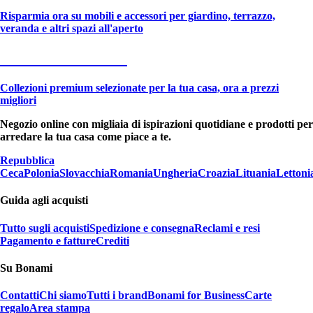
Risparmia ora su mobili e accessori per giardino, terrazzo,
veranda e altri spazi all'aperto
Premium in saldo
Collezioni premium selezionate per la tua casa, ora a prezzi
migliori
Negozio online con migliaia di ispirazioni quotidiane e prodotti per
arredare la tua casa come piace a te.
Repubblica
Ceca
Polonia
Slovacchia
Romania
Ungheria
Croazia
Lituania
Lettoni
Guida agli acquisti
Tutto sugli acquisti
Spedizione e consegna
Reclami e resi
Pagamento e fatture
Crediti
Su Bonami
Contatti
Chi siamo
Tutti i brand
Bonami for Business
Carte
regalo
Area stampa