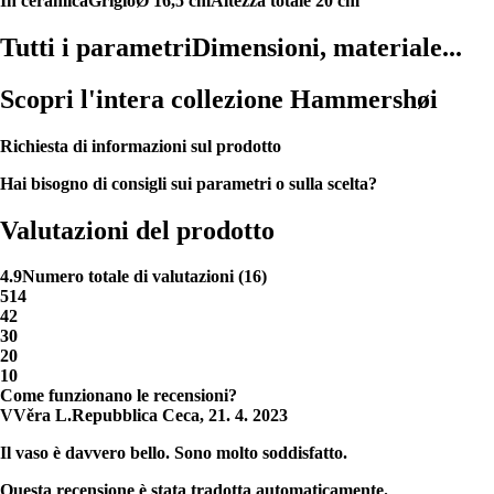
In ceramica
Grigio
Ø 16,5 cm
Altezza totale 20 cm
Tutti i parametri
Dimensioni, materiale...
Scopri l'intera collezione Hammershøi
Richiesta di informazioni sul prodotto
Hai bisogno di consigli sui parametri o sulla scelta?
Valutazioni del prodotto
4.9
Numero totale di valutazioni
(
16
)
5
14
4
2
3
0
2
0
1
0
Come funzionano le recensioni?
V
Věra L.
Repubblica Ceca
,
21. 4. 2023
Il vaso è davvero bello. Sono molto soddisfatto.
Questa recensione è stata tradotta automaticamente.