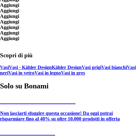
Aggiungi
Aggiungi
Aggiungi
Aggiungi
Aggiungi
Aggiungi
Aggiungi
Scopri di più
Vasi
Vasi · Kähler Design
Kähler Design
Vasi grigi
Vasi bianchi
Vasi
neri
Vasi in vetro
Vasi in legno
Vasi in gres
Solo su Bonami
Saldi estivi fino al -40%
Non lasciarti sfuggire questa occasione! Da oggi potrai
risparmiare fino al 40% su oltre 10.000 prodotti in offerta
Giardino in saldo