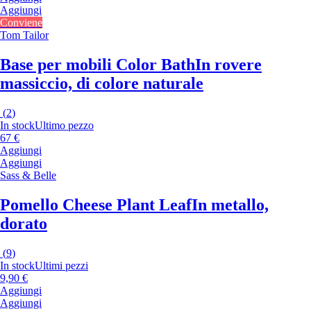
Aggiungi
Conviene
Tom Tailor
Base per mobili Color Bath
In rovere
massiccio, di colore naturale
(
2
)
In stock
Ultimo pezzo
67 €
Aggiungi
Aggiungi
Sass & Belle
Pomello Cheese Plant Leaf
In metallo,
dorato
(
9
)
In stock
Ultimi pezzi
9,90 €
Aggiungi
Aggiungi