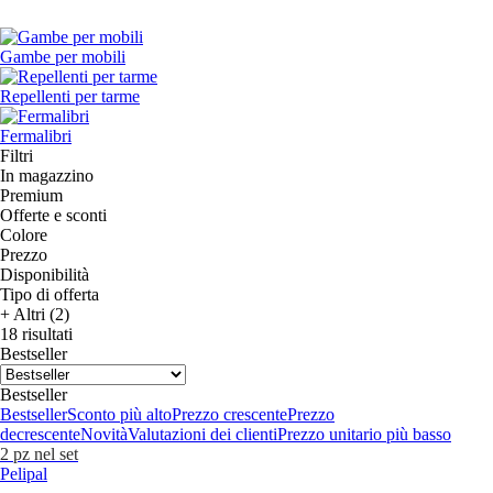
Gambe per mobili
Repellenti per tarme
Fermalibri
Filtri
In magazzino
Premium
Offerte e sconti
Colore
Prezzo
Disponibilità
Tipo di offerta
+ Altri (2)
18 risultati
Bestseller
Bestseller
Bestseller
Sconto più alto
Prezzo crescente
Prezzo
decrescente
Novità
Valutazioni dei clienti
Prezzo unitario più basso
2 pz nel set
Pelipal