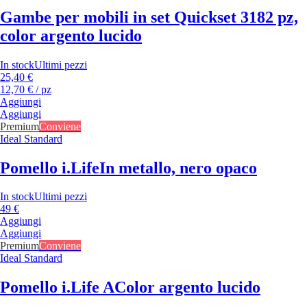
Gambe per mobili in set Quickset 318
2 pz,
color argento lucido
In stock
Ultimi pezzi
25,40 €
12,70 € / pz
Aggiungi
Aggiungi
Premium
Conviene
Ideal Standard
Pomello i.Life
In metallo, nero opaco
In stock
Ultimi pezzi
49 €
Aggiungi
Aggiungi
Premium
Conviene
Ideal Standard
Pomello i.Life A
Color argento lucido