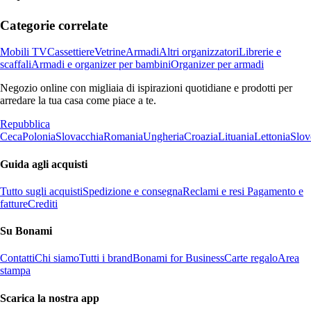
Categorie correlate
Mobili TV
Cassettiere
Vetrine
Armadi
Altri organizzatori
Librerie e
scaffali
Armadi e organizer per bambini
Organizer per armadi
Negozio online con migliaia di ispirazioni quotidiane e prodotti per
arredare la tua casa come piace a te.
Repubblica
Ceca
Polonia
Slovacchia
Romania
Ungheria
Croazia
Lituania
Lettonia
Slov
Guida agli acquisti
Tutto sugli acquisti
Spedizione e consegna
Reclami e resi
Pagamento e
fatture
Crediti
Su Bonami
Contatti
Chi siamo
Tutti i brand
Bonami for Business
Carte regalo
Area
stampa
Scarica la nostra app