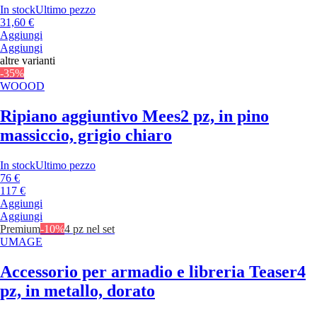
In stock
Ultimo pezzo
31,60 €
Aggiungi
Aggiungi
altre varianti
-35%
WOOOD
Ripiano aggiuntivo Mees
2 pz, in pino
massiccio, grigio chiaro
In stock
Ultimo pezzo
76 €
117 €
Aggiungi
Aggiungi
Premium
-10%
4 pz nel set
UMAGE
Accessorio per armadio e libreria Teaser
4
pz, in metallo, dorato