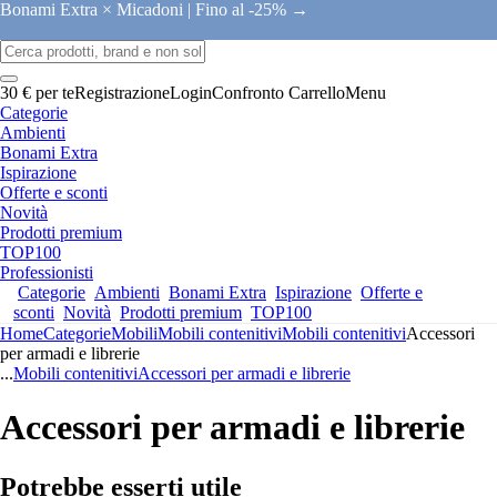
Bonami Extra × Micadoni |
Fino al -25% →
30 € per te
Registrazione
Login
Confronto
Carrello
Menu
Categorie
Ambienti
Bonami Extra
Ispirazione
Offerte e sconti
Novità
Prodotti premium
TOP100
Professionisti
Categorie
Ambienti
Bonami Extra
Ispirazione
Offerte e
sconti
Novità
Prodotti premium
TOP100
Home
Categorie
Mobili
Mobili contenitivi
Mobili contenitivi
Accessori
per armadi e librerie
...
Mobili contenitivi
Accessori per armadi e librerie
Accessori per armadi e librerie
Potrebbe esserti utile