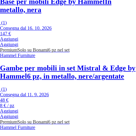
Base per mobili Edge by Hammel
In
metallo, nera
(
1
)
Consegna dal 16. 10. 2026
147 €
Aggiungi
Aggiungi
Premium
Solo su Bonami
6 pz nel set
Hammel Furniture
Gambe per mobili in set Mistral & Edge by
Hammel
6 pz, in metallo, nere/argentate
(
1
)
Consegna dal 11. 9. 2026
48 €
8 € / pz
Aggiungi
Aggiungi
Premium
Solo su Bonami
6 pz nel set
Hammel Furniture