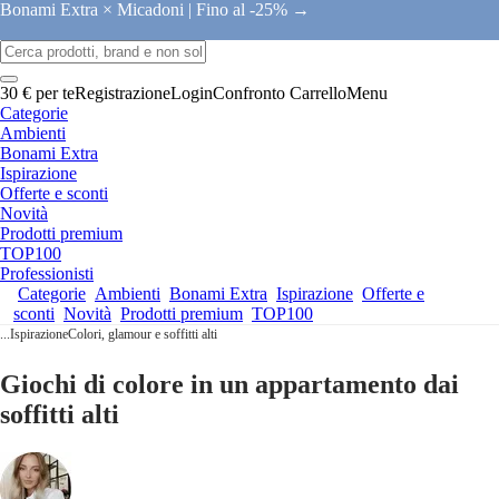
Bonami Extra × Micadoni |
Fino al -25% →
30 € per te
Registrazione
Login
Confronto
Carrello
Menu
Categorie
Ambienti
Bonami Extra
Ispirazione
Offerte e sconti
Novità
Prodotti premium
TOP100
Professionisti
Categorie
Ambienti
Bonami Extra
Ispirazione
Offerte e
sconti
Novità
Prodotti premium
TOP100
...
Ispirazione
Colori, glamour e soffitti alti
Giochi di colore in un appartamento dai
soffitti alti