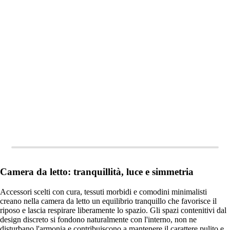
AGGIUNGI
AGGIUNGI
Camera da letto: tranquillità, luce e simmetria
Accessori scelti con cura, tessuti morbidi e comodini minimalisti
creano nella camera da letto un equilibrio tranquillo che favorisce il
riposo e lascia respirare liberamente lo spazio. Gli spazi contenitivi dal
design discreto si fondono naturalmente con l'interno, non ne
disturbano l'armonia e contribuiscono a mantenere il carattere pulito e