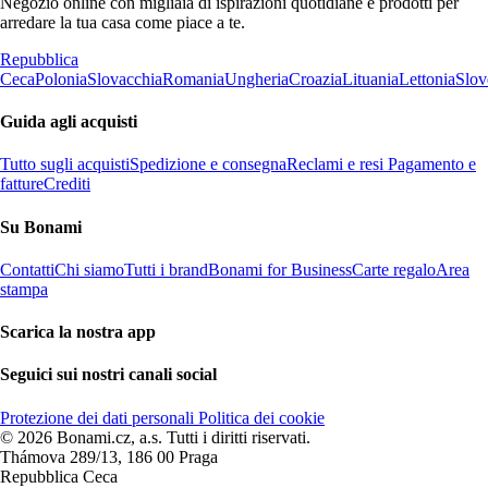
Negozio online con migliaia di ispirazioni quotidiane e prodotti per
arredare la tua casa come piace a te.
Repubblica
Ceca
Polonia
Slovacchia
Romania
Ungheria
Croazia
Lituania
Lettonia
Slov
Guida agli acquisti
Tutto sugli acquisti
Spedizione e consegna
Reclami e resi
Pagamento e
fatture
Crediti
Su Bonami
Contatti
Chi siamo
Tutti i brand
Bonami for Business
Carte regalo
Area
stampa
Scarica la nostra app
Seguici sui nostri canali social
Protezione dei dati personali
Politica dei cookie
© 2026 Bonami.cz, a.s. Tutti i diritti riservati.
Thámova 289/13, 186 00 Praga
Repubblica Ceca