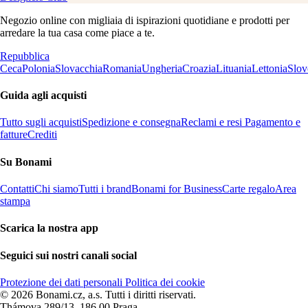
Negozio online con migliaia di ispirazioni quotidiane e prodotti per
arredare la tua casa come piace a te.
Repubblica
Ceca
Polonia
Slovacchia
Romania
Ungheria
Croazia
Lituania
Lettonia
Slov
Guida agli acquisti
Tutto sugli acquisti
Spedizione e consegna
Reclami e resi
Pagamento e
fatture
Crediti
Su Bonami
Contatti
Chi siamo
Tutti i brand
Bonami for Business
Carte regalo
Area
stampa
Scarica la nostra app
Seguici sui nostri canali social
Protezione dei dati personali
Politica dei cookie
© 2026 Bonami.cz, a.s. Tutti i diritti riservati.
Thámova 289/13, 186 00 Praga