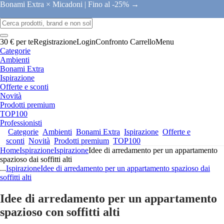
Bonami Extra × Micadoni |
Fino al -25% →
30 € per te
Registrazione
Login
Confronto
Carrello
Menu
Categorie
Ambienti
Bonami Extra
Ispirazione
Offerte e sconti
Novità
Prodotti premium
TOP100
Professionisti
Categorie
Ambienti
Bonami Extra
Ispirazione
Offerte e
sconti
Novità
Prodotti premium
TOP100
Home
Ispirazione
Ispirazione
Idee di arredamento per un appartamento
spazioso dai soffitti alti
...
Ispirazione
Idee di arredamento per un appartamento spazioso dai
soffitti alti
Idee di arredamento per un appartamento
spazioso con soffitti alti