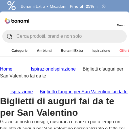
Bonami Extra × Micadoni |
Fino al -25% →
Menu
Categorie
Ambienti
Bonami Extra
Ispirazione
Offert
Home
Ispirazione
Ispirazione
Biglietti d'auguri per
San Valentino fai da te
...
Ispirazione
Biglietti d'auguri per San Valentino fai da te
Biglietti di auguri fai da te
per San Valentino
Grazie ai nostri consigli, riuscirai a creare in poco tempo un
biglietto di auguri per San Valentino personalizzato e fatto col