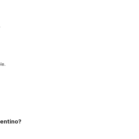
.
le.
lentino?