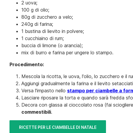
2 uova;
100 g di olio;
80g di zucchero a velo;
240g di farina;
1 bustina di lievito in polvere;
1 cucchiaino di rum;
buccia di limone (o arancia);
mix di burro e farina per ungere lo stampo.
Procedimento:
Mescola la ricotta, le uova, l'olio, lo zucchero e il 
Aggiungi gradualmente la farina e il lievito setacci
Versa l'impasto nello
stampo per ciambelle a form
Lasciare riposare la torta e quando sarà fredda sfo
Decora con glassa al cioccolato rosa (fai scioglier
commestibili
.
RICETTE PER LE CIAMBELLE DI NATALE