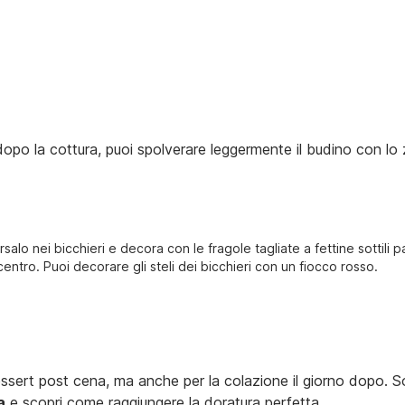
opo la cottura, puoi spolverare leggermente il budino con lo z
rsalo nei bicchieri e decora con le fragole tagliate a fettine sottili 
 centro. Puoi decorare gli steli dei bicchieri con un fiocco rosso.
ssert post cena, ma anche per la colazione il giorno dopo. S
a
e scopri come raggiungere la doratura perfetta.