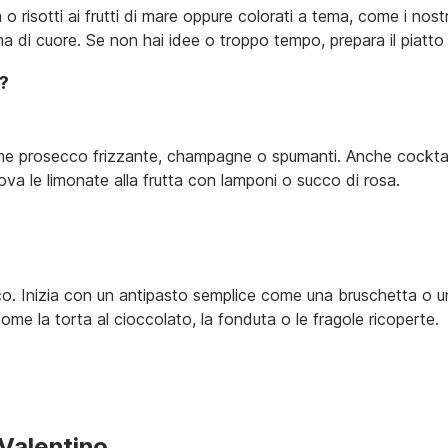
isotti ai frutti di mare oppure colorati a tema, come i nostri
a di cuore. Se non hai idee o troppo tempo, prepara il piatto 
?
rosecco frizzante, champagne o spumanti. Anche cocktail come
ova le limonate alla frutta con lamponi o succo di rosa.
o. Inizia con un antipasto semplice come una bruschetta o un
e la torta al cioccolato, la fonduta o le fragole ricoperte.
 Valentino