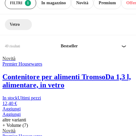
In magazzino
Novità
Premium
Offer
FILTRI
1
Vetro
Bestseller
49 risultati
Novità
Premier Housewares
Contenitore per alimenti Tromso
Da 1,3 l,
alimentare, in vetro
In stock
Ultimi pezzi
12,40 €
Aggiungi
Aggiungi
altre varianti
+ Volume (7)
Novità