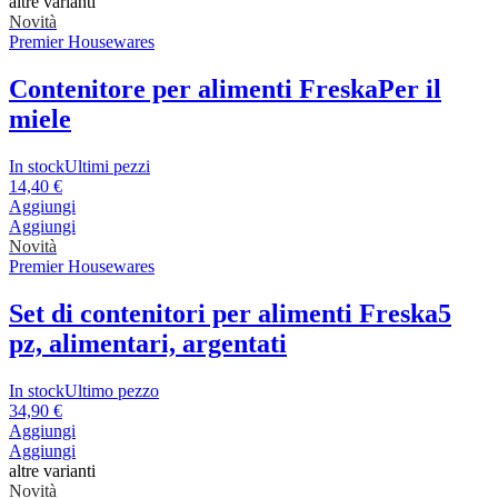
altre varianti
Novità
Premier Housewares
Contenitore per alimenti Freska
Per il
miele
In stock
Ultimi pezzi
14,40 €
Aggiungi
Aggiungi
Novità
Premier Housewares
Set di contenitori per alimenti Freska
5
pz, alimentari, argentati
In stock
Ultimo pezzo
34,90 €
Aggiungi
Aggiungi
altre varianti
Novità