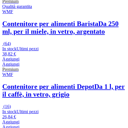
Premium
Qualità garantita
WMF
Contenitore per alimenti Barista
Da 250
ml, per il miele, in vetro, argentato
(
64
)
In stock
Ultimi pezzi
38,82 €
Aggiungi
Aggiungi
Premium
WMF
Contenitore per alimenti Depot
Da 1 l, per
il caffè, in vetro, grigio
(
16
)
In stock
Ultimi pezzi
26,84 €
Aggiungi
Aggiungi