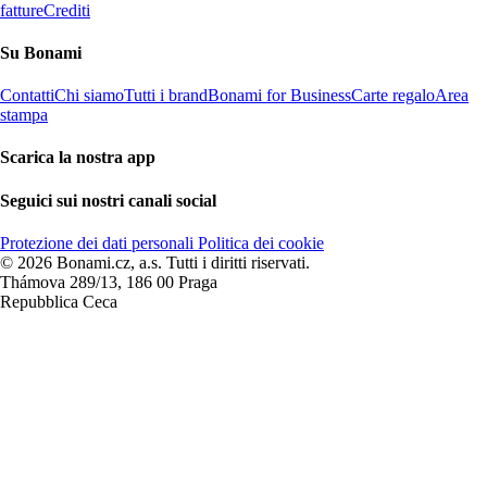
fatture
Crediti
Su Bonami
Contatti
Chi siamo
Tutti i brand
Bonami for Business
Carte regalo
Area
stampa
Scarica la nostra app
Seguici sui nostri canali social
Protezione dei dati personali
Politica dei cookie
© 2026 Bonami.cz, a.s. Tutti i diritti riservati.
Thámova 289/13, 186 00 Praga
Repubblica Ceca