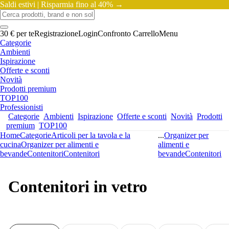
Saldi estivi |
Risparmia fino al 40% →
30 € per te
Registrazione
Login
Confronto
Carrello
Menu
Categorie
Ambienti
Ispirazione
Offerte e sconti
Novità
Prodotti premium
TOP100
Professionisti
Categorie
Ambienti
Ispirazione
Offerte e sconti
Novità
Prodotti
premium
TOP100
Home
Categorie
Articoli per la tavola e la
...
Organizer per
cucina
Organizer per alimenti e
alimenti e
bevande
Contenitori
Contenitori
bevande
Contenitori
Contenitori in vetro