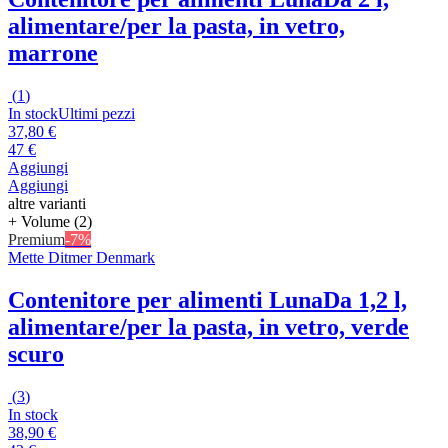
alimentare/per la pasta, in vetro,
marrone
(
1
)
In stock
Ultimi pezzi
37,80 €
47 €
Aggiungi
Aggiungi
altre varianti
+ Volume (2)
Premium
-7%
Mette Ditmer Denmark
Contenitore per alimenti Luna
Da 1,2 l,
alimentare/per la pasta, in vetro, verde
scuro
(
3
)
In stock
38,90 €