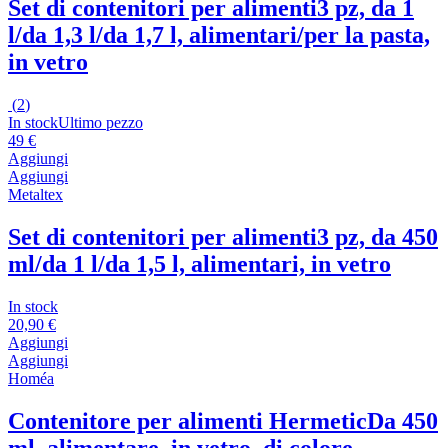
Set di contenitori per alimenti
3 pz, da 1
l/da 1,3 l/da 1,7 l, alimentari/per la pasta,
in vetro
(
2
)
In stock
Ultimo pezzo
49 €
Aggiungi
Aggiungi
Metaltex
Set di contenitori per alimenti
3 pz, da 450
ml/da 1 l/da 1,5 l, alimentari, in vetro
In stock
20,90 €
Aggiungi
Aggiungi
Homéa
Contenitore per alimenti Hermetic
Da 450
ml, alimentare, in vetro, di colore