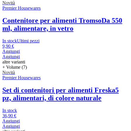
Novità
Premier Housewares
Contenitore per alimenti Tromso
Da 550
ml, alimentare, in vetro
In stock
Ultimi pezzi
9,90 €
Aggiungi
Aggiungi
altre varianti
+ Volume (7)
Novità
Premier Housewares
Set di contenitori per alimenti Freska
5
pz, alimentari, di colore naturale
In stock
36,90 €
Aggiungi
Aggiungi