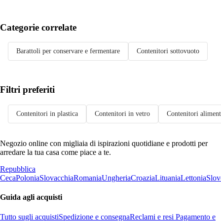
Categorie correlate
Barattoli per conservare e fermentare
Contenitori sottovuoto
Filtri preferiti
Contenitori in plastica
Contenitori in vetro
Contenitori aliment
Negozio online con migliaia di ispirazioni quotidiane e prodotti per
arredare la tua casa come piace a te.
Repubblica
Ceca
Polonia
Slovacchia
Romania
Ungheria
Croazia
Lituania
Lettonia
Slov
Guida agli acquisti
Tutto sugli acquisti
Spedizione e consegna
Reclami e resi
Pagamento e