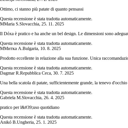
Ottimo, ci stanno più patate di quanto pensassi
Questa recensione è stata tradotta automaticamente.
M
Maria S.
Slovacchia
,
25. 11. 2025
Il Dóxa è pratico e ha anche un bel design. Le dimensioni sono adeguat
Questa recensione è stata tradotta automaticamente.
М
Митка А.
Bulgaria
,
10. 8. 2025
Prodotto eccellente in relazione alla sua funzione. Unica raccomandazion
Questa recensione è stata tradotta automaticamente.
Dagmar R.
Repubblica Ceca
,
30. 7. 2025
Una bella scatola di patate, sufficientemente grande, la tenevo d'occhio
Questa recensione è stata tradotta automaticamente.
Gabriela M.
Slovacchia
,
26. 4. 2025
pratico per l&#39;uso quotidiano
Questa recensione è stata tradotta automaticamente.
Anikó B.
Ungheria
,
25. 1. 2025