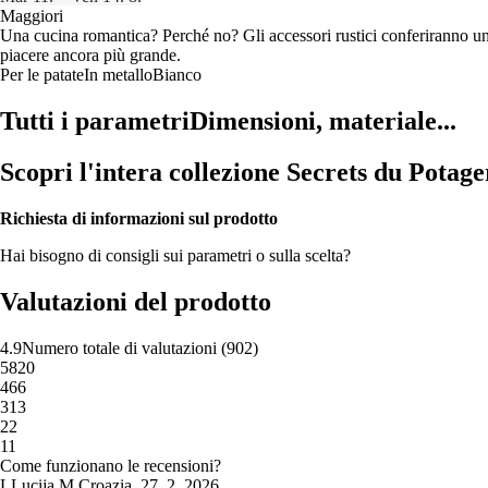
Maggiori
Una cucina romantica? Perché no? Gli accessori rustici conferiranno un'
piacere ancora più grande.
Per le patate
In metallo
Bianco
Tutti i parametri
Dimensioni, materiale...
Scopri l'intera collezione Secrets du Potage
Richiesta di informazioni sul prodotto
Hai bisogno di consigli sui parametri o sulla scelta?
Valutazioni del prodotto
4.9
Numero totale di valutazioni
(
902
)
5
820
4
66
3
13
2
2
1
1
Come funzionano le recensioni?
L
Lucija M.
Croazia
,
27. 2. 2026