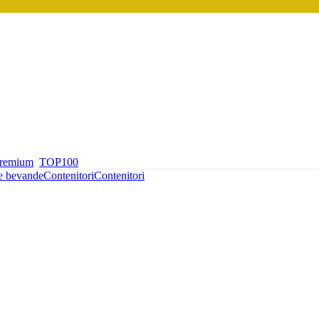
premium
TOP100
 e bevande
Contenitori
Contenitori