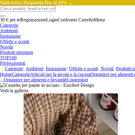
Saldi estivi |
Risparmia fino al 40% →
30 € per te
Registrazione
Login
Confronto
Carrello
Menu
Categorie
Ambienti
Ispirazione
Offerte e sconti
Novità
Prodotti premium
TOP100
Professionisti
Categorie
Ambienti
Ispirazione
Offerte e sconti
Novità
Prodotti 
Home
Categorie
Articoli per la tavola e la cucina
Organizer per alimenti
...
Organizer per alimenti e bevande
Contenitori
Vedi la galleria