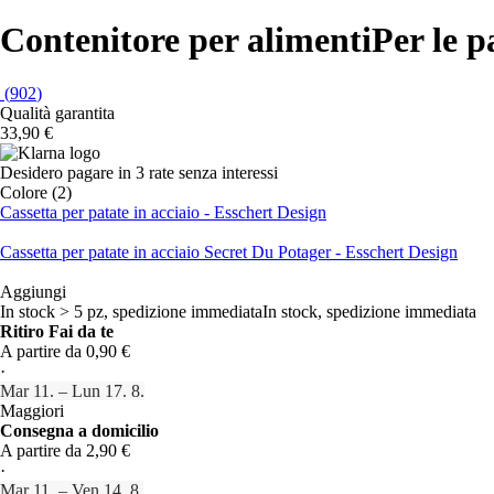
Contenitore per alimenti
Per le p
(
902
)
Qualità garantita
33,90 €
Desidero pagare in 3 rate senza interessi
Colore (2)
Cassetta per patate in acciaio - Esschert Design
Cassetta per patate in acciaio Secret Du Potager - Esschert Design
Aggiungi
In stock > 5 pz, spedizione immediata
In stock, spedizione immediata
Ritiro Fai da te
A partire da 0,90 €
·
Mar 11. – Lun 17. 8.
Maggiori
Consegna a domicilio
A partire da 2,90 €
·
Mar 11. – Ven 14. 8.