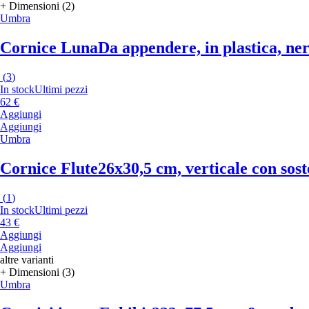
+ Dimensioni (2)
Umbra
Cornice Luna
Da appendere, in plastica, ne
(
3
)
In stock
Ultimi pezzi
62 €
Aggiungi
Aggiungi
Umbra
Cornice Flute
26x30,5 cm, verticale con sost
(
1
)
In stock
Ultimi pezzi
43 €
Aggiungi
Aggiungi
altre varianti
+ Dimensioni (3)
Umbra