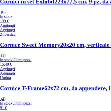
Cornici in set Exhibit
223x77,5 cm, 9 pz, da 
(
6
)
In stock
139 €
Aggiungi
Aggiungi
Zilverstad
Cornice Sweet Memory
20x20 cm, verticale
(
1
)
In stock
Ultimi pezzi
15,40 €
Aggiungi
Aggiungi
Umbra
Cornice T-Frame
62x72 cm, da appendere, in
(
4
)
In stock
Ultimi pezzi
91 €