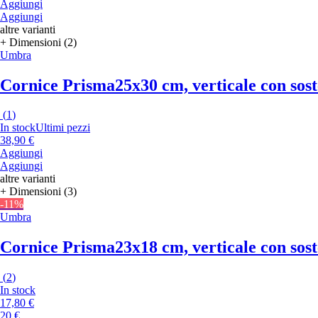
Aggiungi
Aggiungi
altre varianti
+ Dimensioni (2)
Umbra
Cornice Prisma
25x30 cm, verticale con sos
(
1
)
In stock
Ultimi pezzi
38,90 €
Aggiungi
Aggiungi
altre varianti
+ Dimensioni (3)
-11%
Umbra
Cornice Prisma
23x18 cm, verticale con sos
(
2
)
In stock
17,80 €
20 €