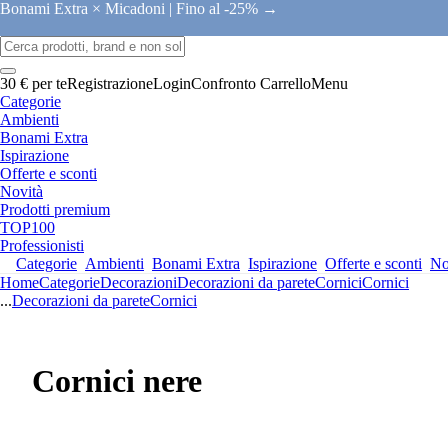
Bonami Extra × Micadoni |
Fino al -25% →
30 € per te
Registrazione
Login
Confronto
Carrello
Menu
Categorie
Ambienti
Bonami Extra
Ispirazione
Offerte e sconti
Novità
Prodotti premium
TOP100
Professionisti
Categorie
Ambienti
Bonami Extra
Ispirazione
Offerte e sconti
No
Home
Categorie
Decorazioni
Decorazioni da parete
Cornici
Cornici
...
Decorazioni da parete
Cornici
Cornici nere