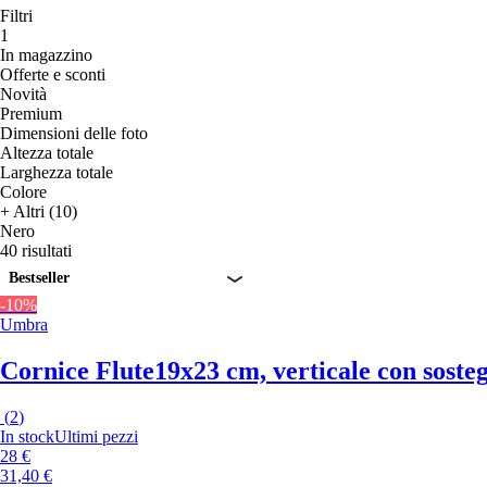
Filtri
1
In magazzino
Offerte e sconti
Novità
Premium
Dimensioni delle foto
Altezza totale
Larghezza totale
Colore
+ Altri (10)
Nero
40 risultati
Bestseller
-10%
Umbra
Cornice Flute
19x23 cm, verticale con sosteg
(
2
)
In stock
Ultimi pezzi
28 €
31,40 €