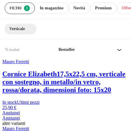
In magazzino
Novità
Premium
Offer
FILTRI
1
Verticale
Bestseller
76 risultati
Mauro Ferretti
Cornice Elizabeth
17,5x22,5 cm, verticale
con sostegno, in metallo/in vetro,
rossa/dorata, dimensioni foto: 15x20
In stock
Ultimi pezzi
25,90 €
Aggiungi
Aggiungi
altre varianti
Mauro Ferretti