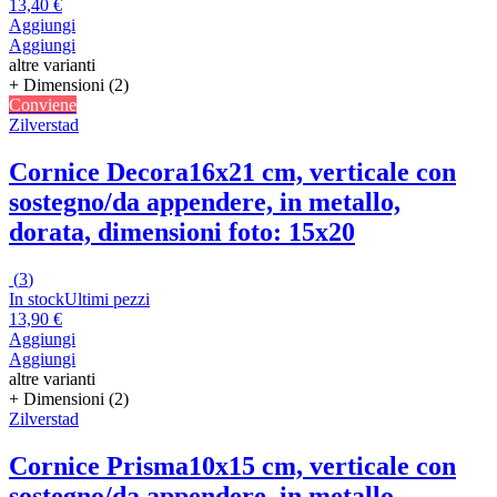
13,40 €
Aggiungi
Aggiungi
altre varianti
+ Dimensioni (2)
Conviene
Zilverstad
Cornice Decora
16x21 cm, verticale con
sostegno/da appendere, in metallo,
dorata, dimensioni foto: 15x20
(
3
)
In stock
Ultimi pezzi
13,90 €
Aggiungi
Aggiungi
altre varianti
+ Dimensioni (2)
Zilverstad
Cornice Prisma
10x15 cm, verticale con
sostegno/da appendere, in metallo,