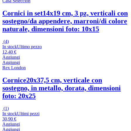
Casa Selección
Cornici in set
14x19 cm, 3 pz, verticali con
sostegno/da appendere, marroni/di colore
naturale, dimensioni foto: 10x15
(
4
)
In stock
Ultimo pezzo
12,40 €
Aggiungi
Aggiungi
Rex London
Cornice
20x37,5 cm, verticale con
sostegno, in metallo, dorata, dimensioni
foto: 20x25
(
1
)
In stock
Ultimi pezzi
30,90 €
Aggiungi
Aggiungi