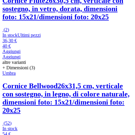
Cornice Flute
26x30,5 cm, verticale con
sostegno, in vetro, dorata, dimensioni
foto: 15x21/dimensioni foto: 20x25
(
2
)
In stock
Ultimi pezzi
36,30 €
40 €
Aggiungi
Aggiungi
altre varianti
+ Dimensioni (3)
Umbra
Cornice Bellwood
26x31,5 cm, verticale
con sostegno, in legno, di colore naturale,
dimensioni foto: 15x21/dimensioni foto:
20x25
(
52
)
In stock
54 €