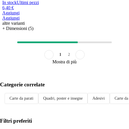
In stock
Ultimi pezzi
6,40 €
Aggiungi
Aggiungi
altre varianti
+ Dimensioni (5)
1
2
Mostra di più
Categorie correlate
Carte da parati
Quadri, poster e insegne
Adesivi
Carte da
Filtri preferiti