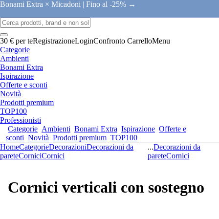
Bonami Extra × Micadoni |
Fino al -25% →
30 € per te
Registrazione
Login
Confronto
Carrello
Menu
Categorie
Ambienti
Bonami Extra
Ispirazione
Offerte e sconti
Novità
Prodotti premium
TOP100
Professionisti
Categorie
Ambienti
Bonami Extra
Ispirazione
Offerte e
sconti
Novità
Prodotti premium
TOP100
Home
Categorie
Decorazioni
Decorazioni da
...
Decorazioni da
parete
Cornici
Cornici
parete
Cornici
Cornici verticali con sostegno