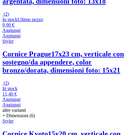
argentata, dimensioni foto: 13x18
(
2
)
In stock
Ultimo pezzo
9,90 €
Aggiungi
Aggiungi
Styler
Cornice Prague
17x23 cm, verticale con
sostegno/da appendere, color
bronzo/dorata, dimensioni foto: 15x21
(
2
)
In stock
11,40 €
Aggiungi
Aggiungi
altre varianti
+ Dimensioni (6)
Styler
Cornice Kyoto
15x20 cm, verticale con