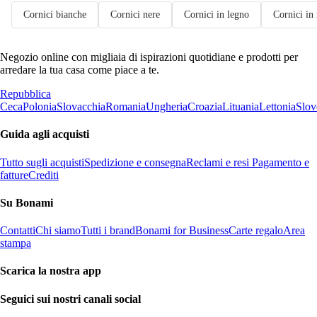
Cornici bianche
Cornici nere
Cornici in legno
Cornici in
Negozio online con migliaia di ispirazioni quotidiane e prodotti per
arredare la tua casa come piace a te.
Repubblica
Ceca
Polonia
Slovacchia
Romania
Ungheria
Croazia
Lituania
Lettonia
Slov
Guida agli acquisti
Tutto sugli acquisti
Spedizione e consegna
Reclami e resi
Pagamento e
fatture
Crediti
Su Bonami
Contatti
Chi siamo
Tutti i brand
Bonami for Business
Carte regalo
Area
stampa
Scarica la nostra app
Seguici sui nostri canali social