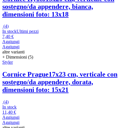
sostegno/da appendere, bianca,
dimensioni foto: 13x18
(
4
)
In stock
Ultimi pezzi
7,40 €
Aggiungi
Aggiungi
altre varianti
+ Dimensioni (5)
Styler
Cornice Prague
17x23 cm, verticale con
sostegno/da appendere, dorata,
dimensioni foto: 15x21
(
4
)
In stock
11,40 €
Aggiungi
Aggiungi
altre varianti