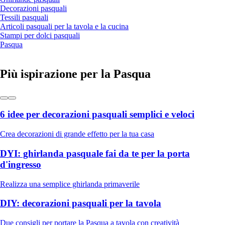
Decorazioni pasquali
Tessili pasquali
Articoli pasquali per la tavola e la cucina
Stampi per dolci pasquali
Pasqua
Più ispirazione per la Pasqua
6 idee per decorazioni pasquali semplici e veloci
Crea decorazioni di grande effetto per la tua casa
DYI: ghirlanda pasquale fai da te per la porta
d'ingresso
Realizza una semplice ghirlanda primaverile
DIY: decorazioni pasquali per la tavola
Due consigli per portare la Pasqua a tavola con creatività