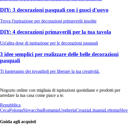
DIY: 3 decorazioni pasquali con i gusci d'uovo
Trova l'ispirazione per decorazioni primaverili insolite
DIY: 4 decorazioni primaverili per la tua tavola
Un'altra dose di ispirazione per le decorazioni pasquali
3 idee semplici per realizzare delle belle decorazioni
pasquali
Ti basteranno dei tovaglioli per liberare la tua creatività.
Negozio online con migliaia di ispirazioni quotidiane e prodotti per
arredare la tua casa come piace a te.
Repubblica
Ceca
Polonia
Slovacchia
Romania
Ungheria
Croazia
Lituania
Lettonia
Slov
Guida agli acquisti