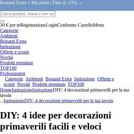
Bonami Extra × Micadoni |
Fino al -25% →
30 € per te
Registrazione
Login
Confronto
Carrello
Menu
Categorie
Ambienti
Bonami Extra
Ispirazione
Offerte e sconti
Novità
Prodotti premium
TOP100
Professionisti
Categorie
Ambienti
Bonami Extra
Ispirazione
Offerte e
sconti
Novità
Prodotti premium
TOP100
Home
Ispirazione
Ispirazione
DIY: 4 decorazioni primaverili per la tua
tavola
...
Ispirazione
DIY: 4 decorazioni primaverili per la tua tavola
DIY: 4 idee per decorazioni
primaverili facili e veloci