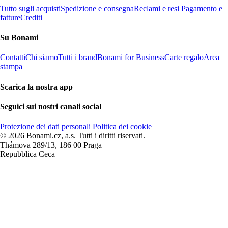
Tutto sugli acquisti
Spedizione e consegna
Reclami e resi
Pagamento e
fatture
Crediti
Su Bonami
Contatti
Chi siamo
Tutti i brand
Bonami for Business
Carte regalo
Area
stampa
Scarica la nostra app
Seguici sui nostri canali social
Protezione dei dati personali
Politica dei cookie
© 2026 Bonami.cz, a.s. Tutti i diritti riservati.
Thámova 289/13, 186 00 Praga
Repubblica Ceca