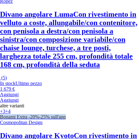
Ropez
Divano angolare Luma
Con rivestimento in
velluto a coste, allungabile/con contenitore,
con penisola a destra/con penisola a
sinistra/con composizione variabile/con
chaise lounge, turchese, a tre posti,
larghezza totale 255 cm, profondità totale
168 cm, profondità della seduta
(
5
)
In stock
Ultimo pezzo
1 679 €
Aggiungi
Aggiungi
altre varianti
+3
+4
Bonami Extra -20%
-25% sull'app
Cosmopolitan Design
Divano angolare Kyoto
Con rivestimento in