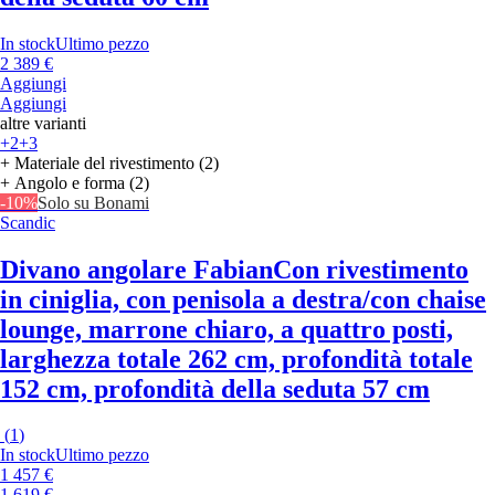
In stock
Ultimo pezzo
2 389 €
Aggiungi
Aggiungi
altre varianti
+2
+3
+ Materiale del rivestimento (2)
+ Angolo e forma (2)
-10%
Solo su Bonami
Scandic
Divano angolare Fabian
Con rivestimento
in ciniglia, con penisola a destra/con chaise
lounge, marrone chiaro, a quattro posti,
larghezza totale 262 cm, profondità totale
152 cm, profondità della seduta 57 cm
(
1
)
In stock
Ultimo pezzo
1 457 €
1 619 €