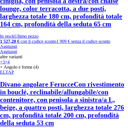
ciniglia, con penisola a destra/con chaise
lounge, color terracotta, a due posti,
larghezza totale 180 cm, profondità totale
164 cm, profondità della seduta 65 cm
In stock
Ultimo pezzo
1 527,20 €
con il codice sconto
1 909 € senza il codice sconto
Aggiungi
Aggiungi
altre varianti
+3
+4
+ Angolo e forma (4)
ELTAP
Divano angolare Ferucce
Con rivestimento
in bouclé, reclinabile/allungabile/con
contenitore, con penisola a sinistra/a L,
beige, a quattro posti, larghezza totale 276
cm, profondità totale 200 cm, profondità
della seduta 53 cm