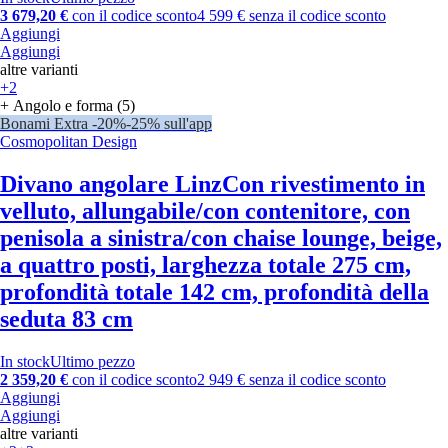
3 679,20 €
con il codice sconto
4 599 € senza il codice sconto
Aggiungi
Aggiungi
altre varianti
+2
+ Angolo e forma (5)
Bonami Extra -20%
-25% sull'app
Cosmopolitan Design
Divano angolare Linz
Con rivestimento in
velluto, allungabile/con contenitore, con
penisola a sinistra/con chaise lounge, beige,
a quattro posti, larghezza totale 275 cm,
profondità totale 142 cm, profondità della
seduta 83 cm
In stock
Ultimo pezzo
2 359,20 €
con il codice sconto
2 949 € senza il codice sconto
Aggiungi
Aggiungi
altre varianti