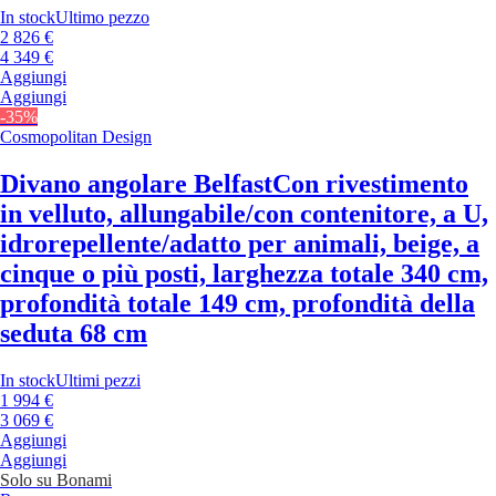
In stock
Ultimo pezzo
2 826 €
4 349 €
Aggiungi
Aggiungi
-35%
Cosmopolitan Design
Divano angolare Belfast
Con rivestimento
in velluto, allungabile/con contenitore, a U,
idrorepellente/adatto per animali, beige, a
cinque o più posti, larghezza totale 340 cm,
profondità totale 149 cm, profondità della
seduta 68 cm
In stock
Ultimi pezzi
1 994 €
3 069 €
Aggiungi
Aggiungi
Solo su Bonami