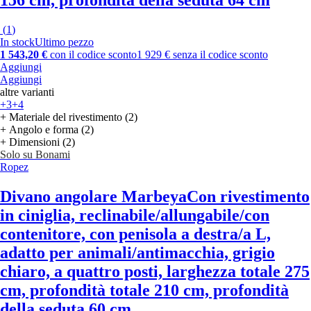
(
1
)
In stock
Ultimo pezzo
1 543,20 €
con il codice sconto
1 929 € senza il codice sconto
Aggiungi
Aggiungi
altre varianti
+3
+4
+ Materiale del rivestimento (2)
+ Angolo e forma (2)
+ Dimensioni (2)
Solo su Bonami
Ropez
Divano angolare Marbeya
Con rivestimento
in ciniglia, reclinabile/allungabile/con
contenitore, con penisola a destra/a L,
adatto per animali/antimacchia, grigio
chiaro, a quattro posti, larghezza totale 275
cm, profondità totale 210 cm, profondità
della seduta 60 cm