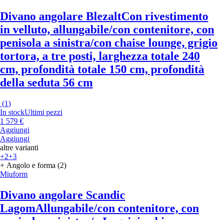
Divano angolare Blezalt
Con rivestimento
in velluto, allungabile/con contenitore, con
penisola a sinistra/con chaise lounge, grigio
tortora, a tre posti, larghezza totale 240
cm, profondità totale 150 cm, profondità
della seduta 56 cm
(
1
)
In stock
Ultimi pezzi
1 579 €
Aggiungi
Aggiungi
altre varianti
+2
+3
+ Angolo e forma (2)
Miuform
Divano angolare Scandic
Lagom
Allungabile/con contenitore, con