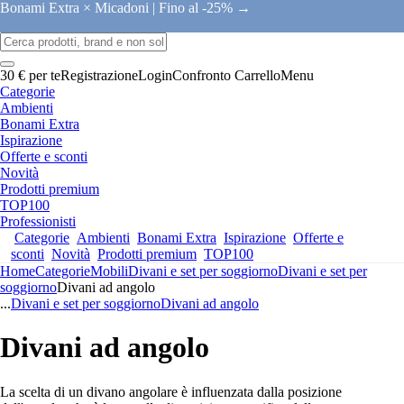
Bonami Extra × Micadoni |
Fino al -25% →
30 € per te
Registrazione
Login
Confronto
Carrello
Menu
Categorie
Ambienti
Bonami Extra
Ispirazione
Offerte e sconti
Novità
Prodotti premium
TOP100
Professionisti
Categorie
Ambienti
Bonami Extra
Ispirazione
Offerte e
sconti
Novità
Prodotti premium
TOP100
Home
Categorie
Mobili
Divani e set per soggiorno
Divani e set per
soggiorno
Divani ad angolo
...
Divani e set per soggiorno
Divani ad angolo
Divani ad angolo
La scelta di un divano angolare è influenzata dalla posizione