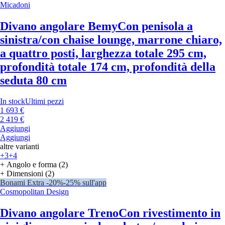
Micadoni
Divano angolare Bemy
Con penisola a
sinistra/con chaise lounge, marrone chiaro,
a quattro posti, larghezza totale 295 cm,
profondità totale 174 cm, profondità della
seduta 80 cm
In stock
Ultimi pezzi
1 693 €
2 419 €
Aggiungi
Aggiungi
altre varianti
+3
+4
+ Angolo e forma (2)
+ Dimensioni (2)
Bonami Extra -20%
-25% sull'app
Cosmopolitan Design
Divano angolare Treno
Con rivestimento in