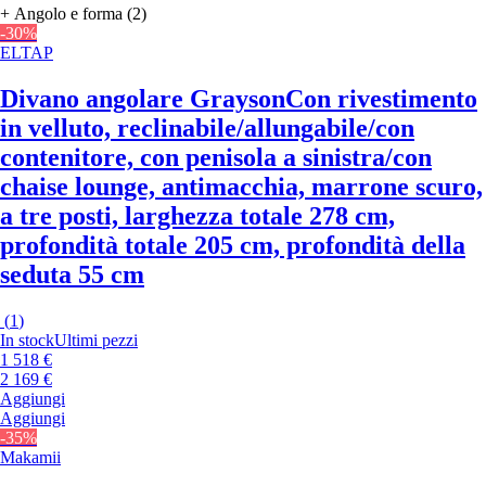
+ Angolo e forma (2)
-30%
ELTAP
Divano angolare Grayson
Con rivestimento
in velluto, reclinabile/allungabile/con
contenitore, con penisola a sinistra/con
chaise lounge, antimacchia, marrone scuro,
a tre posti, larghezza totale 278 cm,
profondità totale 205 cm, profondità della
seduta 55 cm
(
1
)
In stock
Ultimi pezzi
1 518 €
2 169 €
Aggiungi
Aggiungi
-35%
Makamii