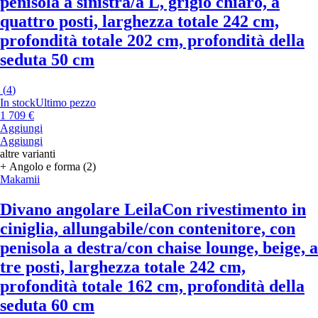
penisola a sinistra/a L, grigio chiaro, a
quattro posti, larghezza totale 242 cm,
profondità totale 202 cm, profondità della
seduta 50 cm
(
4
)
In stock
Ultimo pezzo
1 709 €
Aggiungi
Aggiungi
altre varianti
+ Angolo e forma (2)
Makamii
Divano angolare Leila
Con rivestimento in
ciniglia, allungabile/con contenitore, con
penisola a destra/con chaise lounge, beige, a
tre posti, larghezza totale 242 cm,
profondità totale 162 cm, profondità della
seduta 60 cm