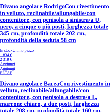
Divano angolare Rodrigo
Con rivestimento
in velluto, reclinabile/allungabile/con
contenitore, con penisola a sinistra/a U,
nero, a cinque o più posti, larghezza totale
345 cm, profondità totale 202 cm,
profondità della seduta 58 cm
In stock
Ultimo pezzo
1 834 €
2 319 €
Aggiungi
Aggiungi
ELTAP
Divano angolare Barea
Con rivestimento in
velluto, reclinabile/allungabile/con
contenitore, con penisola a destra/a L,
marrone chiaro, a due posti, larghezza
totale 208 cm, profondità totale 160 cm,