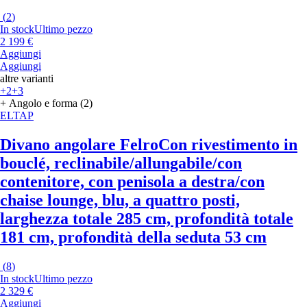
(
2
)
In stock
Ultimo pezzo
2 199 €
Aggiungi
Aggiungi
altre varianti
+2
+3
+ Angolo e forma (2)
ELTAP
Divano angolare Felro
Con rivestimento in
bouclé, reclinabile/allungabile/con
contenitore, con penisola a destra/con
chaise lounge, blu, a quattro posti,
larghezza totale 285 cm, profondità totale
181 cm, profondità della seduta 53 cm
(
8
)
In stock
Ultimo pezzo
2 329 €
Aggiungi