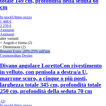
totale 149 cm, profondità della seduta 68
cm
In stock
Ultimo pezzo
1 468 €
2 259 €
Aggiungi
Aggiungi
altre varianti
+ Angolo e forma (2)
+ Dimensioni (2)
Bonami Extra -20%
-25% sull'app
Cosmopolitan Design
Divano angolare Loretto
Con rivestimento
in velluto, con penisola a destra/a U,
marrone scuro, a cinque o più posti,
larghezza totale 345 cm, profondità totale
250 cm, profondità della seduta 70 cm
(
2
)
In stock
Ultimo pezzo