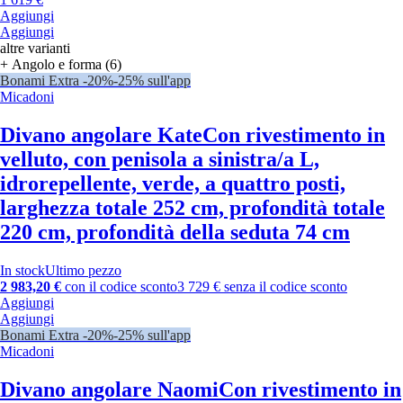
Aggiungi
Aggiungi
altre varianti
+ Angolo e forma (6)
Bonami Extra -20%
-25% sull'app
Micadoni
Divano angolare Kate
Con rivestimento in
velluto, con penisola a sinistra/a L,
idrorepellente, verde, a quattro posti,
larghezza totale 252 cm, profondità totale
220 cm, profondità della seduta 74 cm
In stock
Ultimo pezzo
2 983,20 €
con il codice sconto
3 729 € senza il codice sconto
Aggiungi
Aggiungi
Bonami Extra -20%
-25% sull'app
Micadoni
Divano angolare Naomi
Con rivestimento in