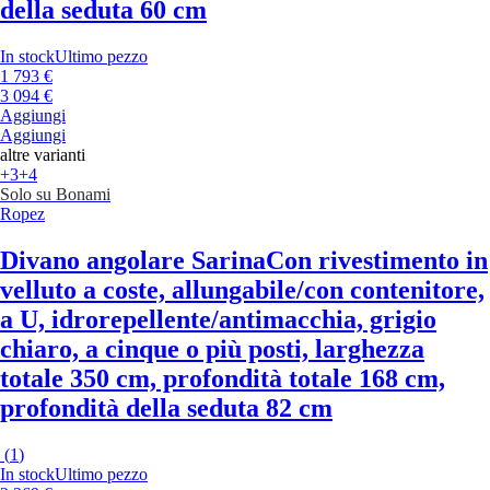
della seduta 60 cm
In stock
Ultimo pezzo
1 793 €
3 094 €
Aggiungi
Aggiungi
altre varianti
+3
+4
Solo su Bonami
Ropez
Divano angolare Sarina
Con rivestimento in
velluto a coste, allungabile/con contenitore,
a U, idrorepellente/antimacchia, grigio
chiaro, a cinque o più posti, larghezza
totale 350 cm, profondità totale 168 cm,
profondità della seduta 82 cm
(
1
)
In stock
Ultimo pezzo