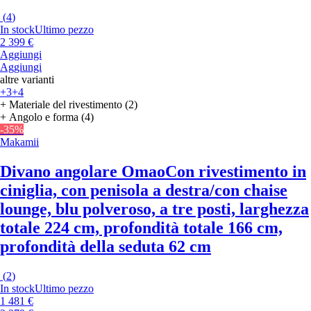
(
4
)
In stock
Ultimo pezzo
2 399 €
Aggiungi
Aggiungi
altre varianti
+3
+4
+ Materiale del rivestimento (2)
+ Angolo e forma (4)
-35%
Makamii
Divano angolare Omao
Con rivestimento in
ciniglia, con penisola a destra/con chaise
lounge, blu polveroso, a tre posti, larghezza
totale 224 cm, profondità totale 166 cm,
profondità della seduta 62 cm
(
2
)
In stock
Ultimo pezzo
1 481 €