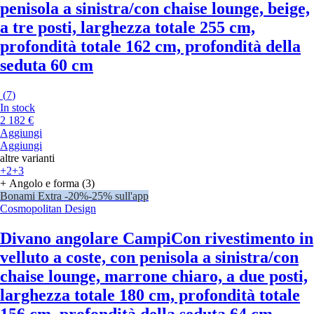
penisola a sinistra/con chaise lounge, beige,
a tre posti, larghezza totale 255 cm,
profondità totale 162 cm, profondità della
seduta 60 cm
(
7
)
In stock
2 182 €
Aggiungi
Aggiungi
altre varianti
+2
+3
+ Angolo e forma (3)
Bonami Extra -20%
-25% sull'app
Cosmopolitan Design
Divano angolare Campi
Con rivestimento in
velluto a coste, con penisola a sinistra/con
chaise lounge, marrone chiaro, a due posti,
larghezza totale 180 cm, profondità totale
156 cm, profondità della seduta 64 cm