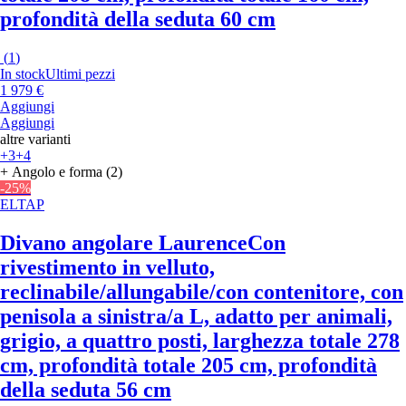
profondità della seduta 60 cm
(
1
)
In stock
Ultimi pezzi
1 979 €
Aggiungi
Aggiungi
altre varianti
+3
+4
+ Angolo e forma (2)
-25%
ELTAP
Divano angolare Laurence
Con
rivestimento in velluto,
reclinabile/allungabile/con contenitore, con
penisola a sinistra/a L, adatto per animali,
grigio, a quattro posti, larghezza totale 278
cm, profondità totale 205 cm, profondità
della seduta 56 cm