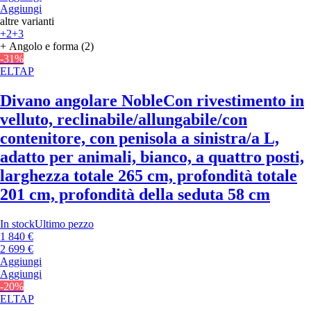
Aggiungi
altre varianti
+2
+3
+ Angolo e forma (2)
-31%
ELTAP
Divano angolare Noble
Con rivestimento in
velluto, reclinabile/allungabile/con
contenitore, con penisola a sinistra/a L,
adatto per animali, bianco, a quattro posti,
larghezza totale 265 cm, profondità totale
201 cm, profondità della seduta 58 cm
In stock
Ultimo pezzo
1 840 €
2 699 €
Aggiungi
Aggiungi
-20%
ELTAP