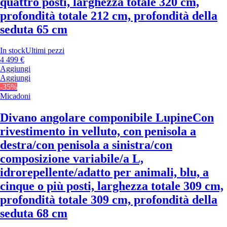
quattro posti, larghezza totale 320 cm,
profondità totale 212 cm, profondità della
seduta 65 cm
In stock
Ultimi pezzi
4 499 €
Aggiungi
Aggiungi
-35%
Micadoni
Divano angolare componibile Lupine
Con
rivestimento in velluto, con penisola a
destra/con penisola a sinistra/con
composizione variabile/a L,
idrorepellente/adatto per animali, blu, a
cinque o più posti, larghezza totale 309 cm,
profondità totale 309 cm, profondità della
seduta 68 cm