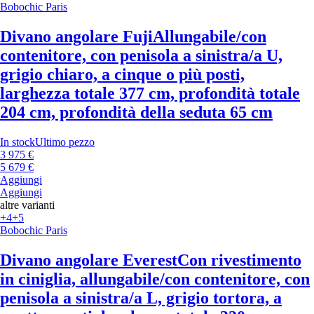
Bobochic Paris
Divano angolare Fuji
Allungabile/con
contenitore, con penisola a sinistra/a U,
grigio chiaro, a cinque o più posti,
larghezza totale 377 cm, profondità totale
204 cm, profondità della seduta 65 cm
In stock
Ultimo pezzo
3 975 €
5 679 €
Aggiungi
Aggiungi
altre varianti
+4
+5
Bobochic Paris
Divano angolare Everest
Con rivestimento
in ciniglia, allungabile/con contenitore, con
penisola a sinistra/a L, grigio tortora, a