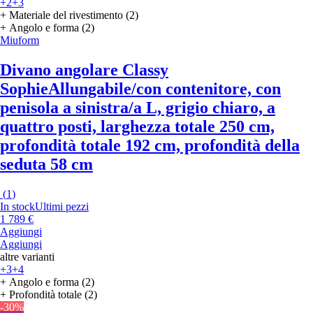
+2
+3
+ Materiale del rivestimento (2)
+ Angolo e forma (2)
Miuform
Divano angolare Classy
Sophie
Allungabile/con contenitore, con
penisola a sinistra/a L, grigio chiaro, a
quattro posti, larghezza totale 250 cm,
profondità totale 192 cm, profondità della
seduta 58 cm
(
1
)
In stock
Ultimi pezzi
1 789 €
Aggiungi
Aggiungi
altre varianti
+3
+4
+ Angolo e forma (2)
+ Profondità totale (2)
-30%