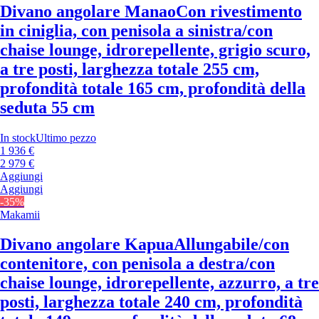
Divano angolare Manao
Con rivestimento
in ciniglia, con penisola a sinistra/con
chaise lounge, idrorepellente, grigio scuro,
a tre posti, larghezza totale 255 cm,
profondità totale 165 cm, profondità della
seduta 55 cm
In stock
Ultimo pezzo
1 936 €
2 979 €
Aggiungi
Aggiungi
-35%
Makamii
Divano angolare Kapua
Allungabile/con
contenitore, con penisola a destra/con
chaise lounge, idrorepellente, azzurro, a tre
posti, larghezza totale 240 cm, profondità