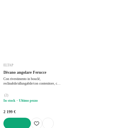
ELTAP
Divano angolare Ferucce
Con rivestimento in bouclé,
reclinabile/allungabile/con contenitore, con
penisola a sinistra/a L, beige, a quattro
posti, larghezza totale 276 cm, profondità
(
2
)
totale 200 cm, profondità della seduta 53
In stock
Ultimo pezzo
cm
2 199 €