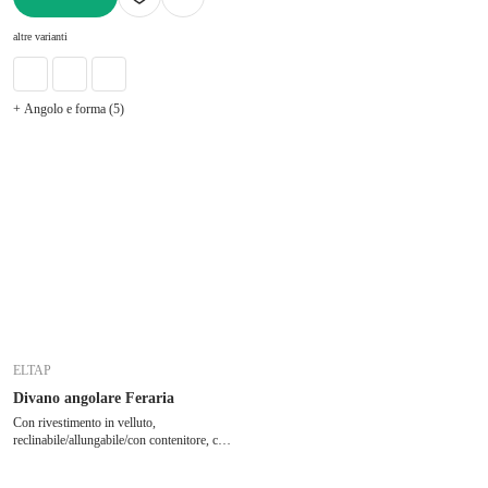
AGGIUNGI
altre varianti
+ Angolo e forma (5)
ELTAP
Divano angolare Feraria
Con rivestimento in velluto,
reclinabile/allungabile/con contenitore, con
penisola a destra/a U, marrone chiaro, a
cinque o più posti, larghezza totale 358