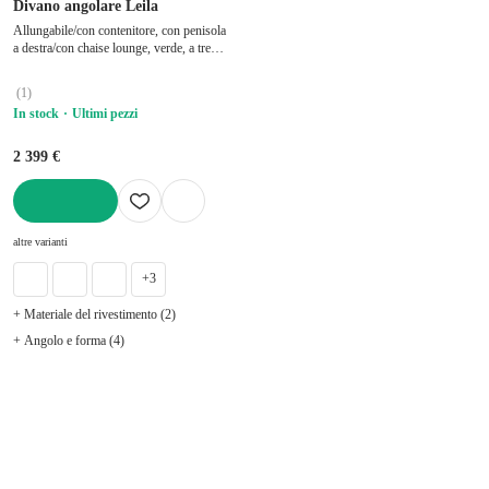
Divano angolare Leila
Allungabile/con contenitore, con penisola
a destra/con chaise lounge, verde, a tre
posti, larghezza totale 242 cm, profondità
totale 162 cm, profondità della seduta 60
(
1
)
cm
In stock
Ultimi pezzi
2 399 €
AGGIUNGI
altre varianti
+3
+ Materiale del rivestimento (2)
+ Angolo e forma (4)