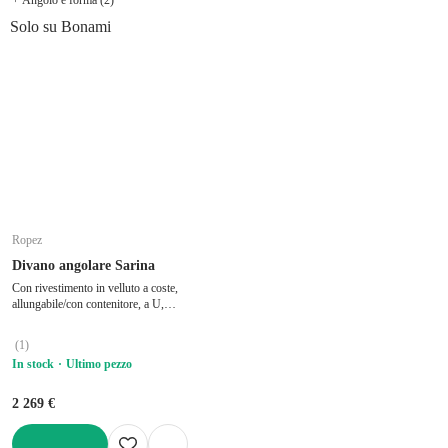
Solo su Bonami
Ropez
Divano angolare Sarina
Con rivestimento in velluto a coste,
allungabile/con contenitore, a U,
idrorepellente/antimacchia, grigio chiaro, a
cinque o più posti, larghezza totale 350
(
1
)
cm, profondità totale 168 cm, profondità
In stock
Ultimo pezzo
della seduta 82 cm
2 269 €