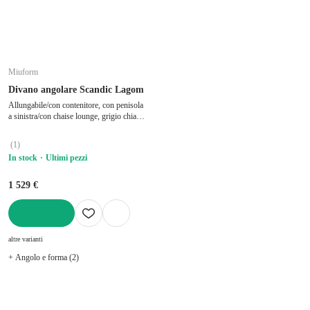
Miuform
Divano angolare Scandic Lagom
Allungabile/con contenitore, con penisola
a sinistra/con chaise lounge, grigio chiaro,
a tre posti, larghezza totale 235 cm,
profondità totale 157 cm, profondità della
(
1
)
seduta 50 cm
In stock
Ultimi pezzi
1 529 €
AGGIUNGI
altre varianti
+ Angolo e forma (2)