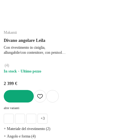
Makamii
Divano angolare Leila
Con rivestimento in ciniglia,
allungabile/con contenitore, con penisola a
destra/con chaise lounge, verde, a tre
posti, larghezza totale 242 cm, profondità
(
4
)
totale 162 cm, profondità della seduta 60
In stock
Ultimo pezzo
cm
2 399 €
AGGIUNGI
altre varianti
+3
+ Materiale del rivestimento (2)
+ Angolo e forma (4)