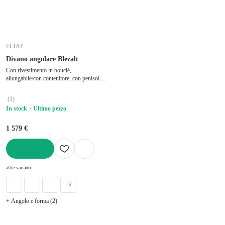
ELTAP
Divano angolare Blezalt
Con rivestimento in bouclé,
allungabile/con contenitore, con penisola a
sinistra/con chaise lounge, color crema, a
tre posti, larghezza totale 240 cm,
(
1
)
profondità totale 150 cm, profondità della
In stock
Ultimo pezzo
seduta 56 cm
1 579 €
AGGIUNGI
altre varianti
+2
+ Angolo e forma (2)