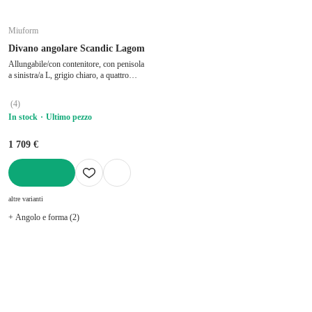
Miuform
Divano angolare Scandic Lagom
Allungabile/con contenitore, con penisola
a sinistra/a L, grigio chiaro, a quattro
posti, larghezza totale 242 cm, profondità
totale 202 cm, profondità della seduta 50
(
4
)
cm
In stock
Ultimo pezzo
1 709 €
AGGIUNGI
altre varianti
+ Angolo e forma (2)