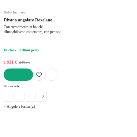
Bobochic Paris
Divano angolare Roxelane
Con rivestimento in bouclé,
allungabile/con contenitore, con penisola a
sinistra/con chaise lounge, blu, a tre posti,
larghezza totale 258 cm, profondità totale
150 cm, profondità della seduta 60 cm
In stock
Ultimi pezzi
1 931 €
2 919 €
AGGIUNGI
altre varianti
+3
+ Angolo e forma (2)