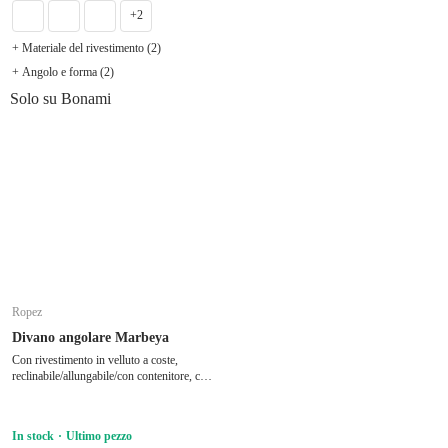
+2
+ Materiale del rivestimento (2)
+ Angolo e forma (2)
Solo su Bonami
Ropez
Divano angolare Marbeya
Con rivestimento in velluto a coste,
reclinabile/allungabile/con contenitore, con
penisola a destra/a L, adatto per
animali/antimacchia, marrone, a quattro
posti, larghezza totale 275 cm, profondità
In stock
Ultimo pezzo
totale 210 cm, profondità della seduta 60