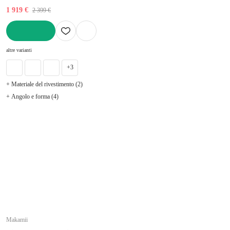
1 919 €
2 399 €
AGGIUNGI
altre varianti
+3
+ Materiale del rivestimento (2)
+ Angolo e forma (4)
Makamii