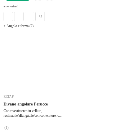
AGGIUNGI
altre varianti
+2
+ Angolo e forma (2)
ELTAP
Divano angolare Ferucce
Con rivestimento in velluto,
reclinabile/allungabile/con contenitore, con
penisola a sinistra/a L, grigio scuro, a
quattro posti, larghezza totale 276 cm,
(
1
)
profondità totale 200 cm, profondità della