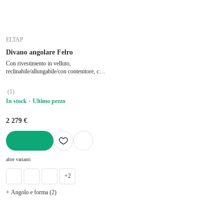
ELTAP
Divano angolare Felro
Con rivestimento in velluto,
reclinabile/allungabile/con contenitore, con
penisola a destra/con chaise lounge, grigio
tortora, a quattro posti, larghezza totale
(
1
)
285 cm, profondità totale 181 cm,
In stock
Ultimo pezzo
profondità della seduta 53 cm
2 279 €
AGGIUNGI
altre varianti
+2
+ Angolo e forma (2)