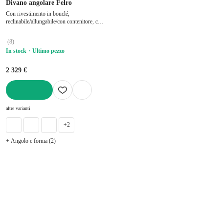
Divano angolare Felro
Con rivestimento in bouclé,
reclinabile/allungabile/con contenitore, con
penisola a destra/con chaise lounge, blu, a
quattro posti, larghezza totale 285 cm,
(
8
)
profondità totale 181 cm, profondità della
In stock
Ultimo pezzo
seduta 53 cm
2 329 €
AGGIUNGI
altre varianti
+2
+ Angolo e forma (2)