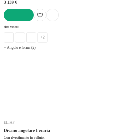
3 139 €
AGGIUNGI
altre varianti
+2
+ Angolo e forma (2)
ELTAP
Divano angolare Feraria
Con rivestimento in velluto,