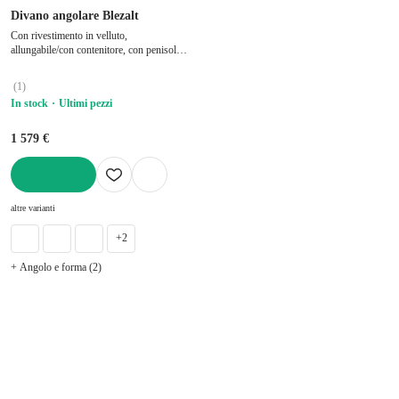
Divano angolare Blezalt
Con rivestimento in velluto,
allungabile/con contenitore, con penisola a
sinistra/con chaise lounge, grigio tortora, a
tre posti, larghezza totale 240 cm,
(
1
)
profondità totale 150 cm, profondità della
In stock
Ultimi pezzi
seduta 56 cm
1 579 €
AGGIUNGI
altre varianti
+2
+ Angolo e forma (2)