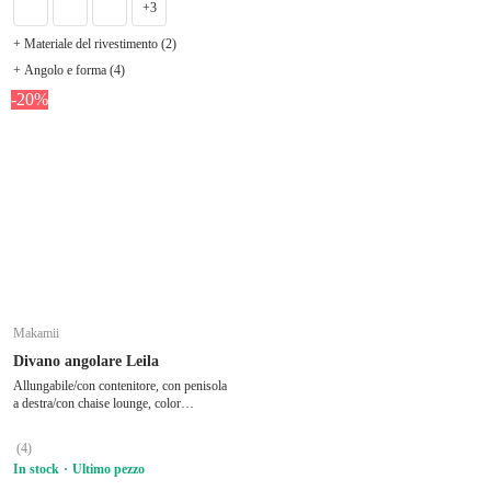
+3
+ Materiale del rivestimento (2)
+ Angolo e forma (4)
-20%
Makamii
Divano angolare Leila
Allungabile/con contenitore, con penisola
a destra/con chaise lounge, color
terracotta, a tre posti, larghezza totale 242
cm, profondità totale 162 cm, profondità
(
4
)
della seduta 60 cm
In stock
Ultimo pezzo