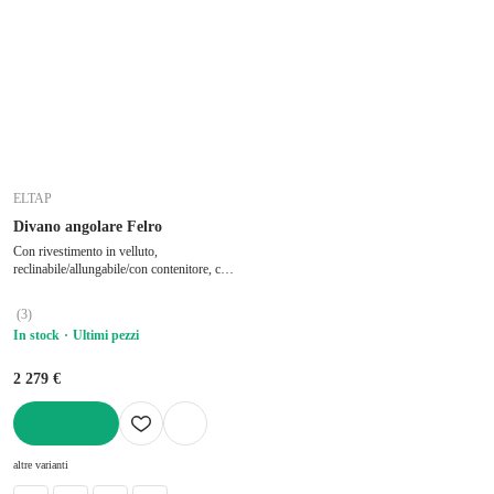
ELTAP
Divano angolare Felro
Con rivestimento in velluto,
reclinabile/allungabile/con contenitore, con
penisola a destra/con chaise lounge, beige,
a quattro posti, larghezza totale 285 cm,
(
3
)
profondità totale 181 cm, profondità della
In stock
Ultimi pezzi
seduta 53 cm
2 279 €
AGGIUNGI
altre varianti