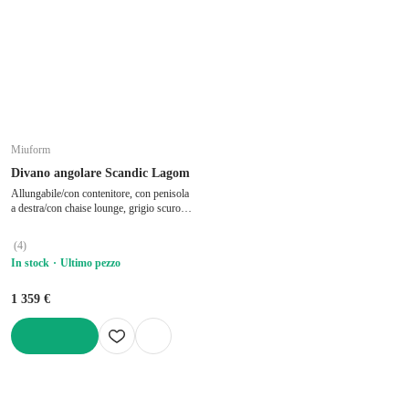
Miuform
Divano angolare Scandic Lagom
Allungabile/con contenitore, con penisola
a destra/con chaise lounge, grigio scuro, a
tre posti, larghezza totale 235 cm,
profondità totale 157 cm, profondità della
(
4
)
seduta 50 cm
In stock
Ultimo pezzo
1 359 €
AGGIUNGI