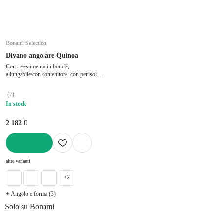
Bonami Selection
Divano angolare Quinoa
Con rivestimento in bouclé,
allungabile/con contenitore, con penisola a
sinistra/con chaise lounge, beige, a tre
posti, larghezza totale 255 cm, profondità
(
7
)
totale 162 cm, profondità della seduta 60
In stock
cm
2 182 €
AGGIUNGI
altre varianti
+2
+ Angolo e forma (3)
Solo su Bonami