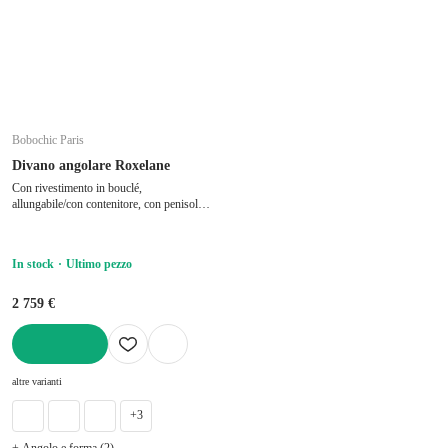
Bobochic Paris
Divano angolare Roxelane
Con rivestimento in bouclé,
allungabile/con contenitore, con penisola a
sinistra/con chaise lounge, bianco, a tre
posti, larghezza totale 258 cm, profondità
totale 150 cm, profondità della seduta 60
In stock
Ultimo pezzo
cm
2 759 €
AGGIUNGI
altre varianti
+3
+ Angolo e forma (2)