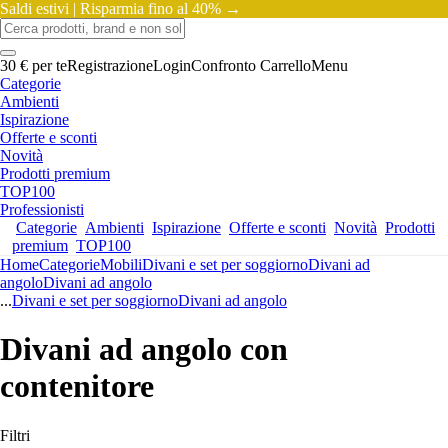
Saldi estivi |
Risparmia fino al 40% →
30 € per te
Registrazione
Login
Confronto
Carrello
Menu
Categorie
Ambienti
Ispirazione
Offerte e sconti
Novità
Prodotti premium
TOP100
Professionisti
Categorie
Ambienti
Ispirazione
Offerte e sconti
Novità
Prodotti
premium
TOP100
Home
Categorie
Mobili
Divani e set per soggiorno
Divani ad
angolo
Divani ad angolo
...
Divani e set per soggiorno
Divani ad angolo
Divani ad angolo con
contenitore
Filtri