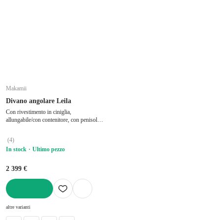
Makamii
Divano angolare Leila
Con rivestimento in ciniglia,
allungabile/con contenitore, con penisola a
destra/con chaise lounge, beige, a tre
posti, larghezza totale 242 cm, profondità
(
4
)
totale 162 cm, profondità della seduta 60
In stock
Ultimo pezzo
cm
2 399 €
AGGIUNGI
altre varianti