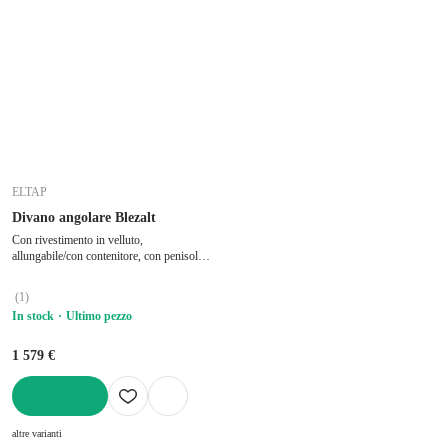
ELTAP
Divano angolare Blezalt
Con rivestimento in velluto,
allungabile/con contenitore, con penisola a
destra/con chaise lounge, grigio tortora, a
tre posti, larghezza totale 240 cm,
(
1
)
profondità totale 150 cm, profondità della
In stock
Ultimo pezzo
seduta 56 cm
1 579 €
AGGIUNGI
altre varianti