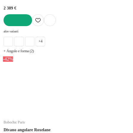
cm
2 389 €
AGGIUNGI
altre varianti
+4
+ Angolo e forma (2)
-42%
Bobochic Paris
Divano angolare Roxelane