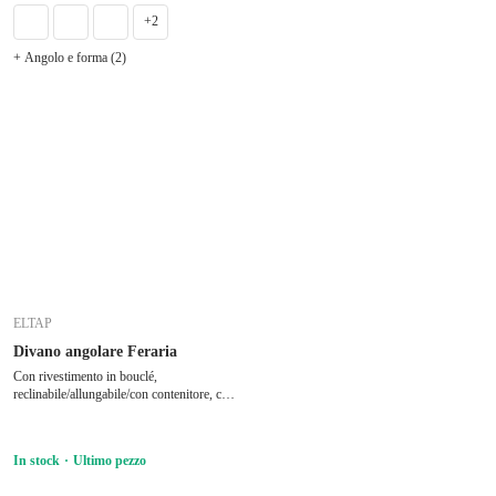
+2
+ Angolo e forma (2)
ELTAP
Divano angolare Feraria
Con rivestimento in bouclé,
reclinabile/allungabile/con contenitore, con
penisola a destra/a U, beige, a cinque o
più posti, larghezza totale 358 cm,
profondità totale 202 cm, profondità della
In stock
Ultimo pezzo
seduta 53 cm