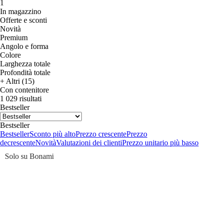
1
In magazzino
Offerte e sconti
Novità
Premium
Angolo e forma
Colore
Larghezza totale
Profondità totale
+ Altri (15)
Con contenitore
1 029 risultati
Bestseller
Bestseller
Bestseller
Sconto più alto
Prezzo crescente
Prezzo
decrescente
Novità
Valutazioni dei clienti
Prezzo unitario più basso
Solo su Bonami