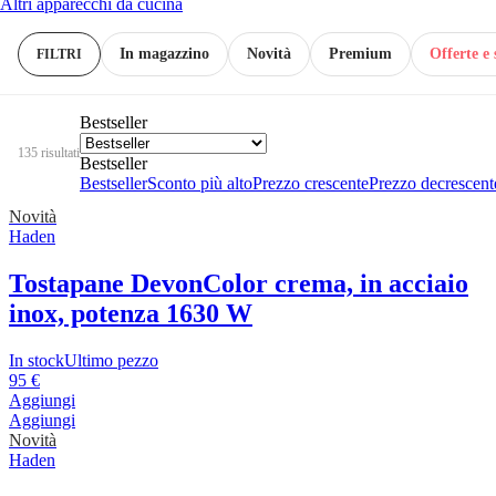
Altri apparecchi da cucina
In magazzino
Novità
Premium
Offerte e 
FILTRI
Bestseller
135 risultati
Bestseller
Bestseller
Sconto più alto
Prezzo crescente
Prezzo decrescent
Novità
Haden
Tostapane Devon
Color crema, in acciaio
inox, potenza 1630 W
In stock
Ultimo pezzo
95 €
Aggiungi
Aggiungi
Novità
Haden