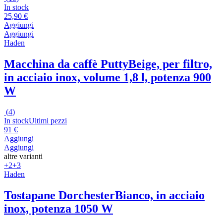
In stock
25,90 €
Aggiungi
Aggiungi
Haden
Macchina da caffè Putty
Beige, per filtro,
in acciaio inox, volume 1,8 l, potenza 900
W
(
4
)
In stock
Ultimi pezzi
91 €
Aggiungi
Aggiungi
altre varianti
+2
+3
Haden
Tostapane Dorchester
Bianco, in acciaio
inox, potenza 1050 W