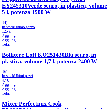
EY245310
Verde scuro, in plastica, volume
5 l, potenza 1500 W
(
4
)
In stock
Ultimo pezzo
125 €
Aggiungi
Aggiungi
Tefal
Bollitore Loft KO251430
Blu scuro, in
plastica, volume 1,7 l, potenza 2400 W
(
6
)
In stock
Ultimi pezzi
47 €
Aggiungi
Aggiungi
Tefal
Mixer Perfectmix Cook