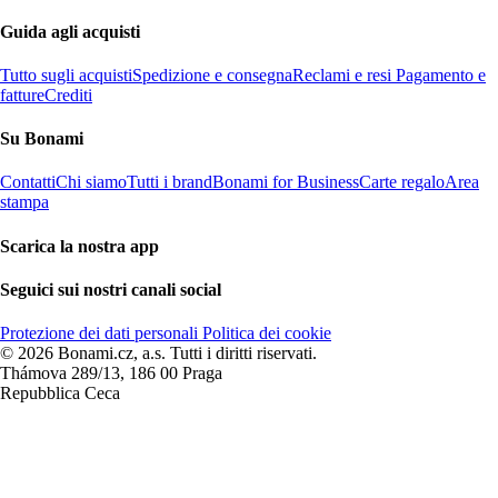
Guida agli acquisti
Tutto sugli acquisti
Spedizione e consegna
Reclami e resi
Pagamento e
fatture
Crediti
Su Bonami
Contatti
Chi siamo
Tutti i brand
Bonami for Business
Carte regalo
Area
stampa
Scarica la nostra app
Seguici sui nostri canali social
Protezione dei dati personali
Politica dei cookie
© 2026 Bonami.cz, a.s. Tutti i diritti riservati.
Thámova 289/13, 186 00 Praga
Repubblica Ceca