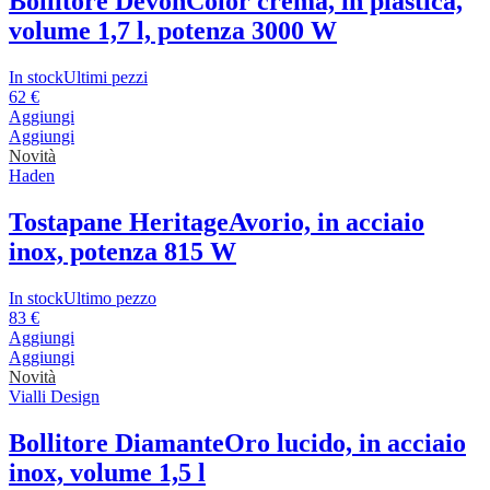
Bollitore Devon
Color crema, in plastica,
volume 1,7 l, potenza 3000 W
In stock
Ultimi pezzi
62 €
Aggiungi
Aggiungi
Novità
Haden
Tostapane Heritage
Avorio, in acciaio
inox, potenza 815 W
In stock
Ultimo pezzo
83 €
Aggiungi
Aggiungi
Novità
Vialli Design
Bollitore Diamante
Oro lucido, in acciaio
inox, volume 1,5 l