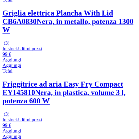
Griglia elettrica Plancha With Lid
CB6A0830
Nera, in metallo, potenza 1300
W
(
3
)
In stock
Ultimi pezzi
99 €
Aggiungi
Aggiungi
Tefal
Friggitrice ad aria Easy Fry Compact
EY145810
Nera, in plastica, volume 3 l,
potenza 600 W
(
3
)
In stock
Ultimi pezzi
99 €
Aggiungi
Aggiungi