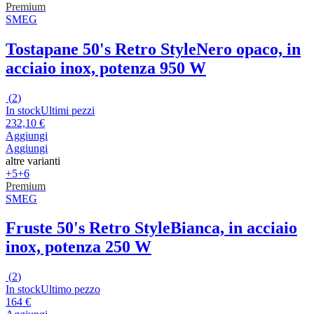
Premium
SMEG
Tostapane 50's Retro Style
Nero opaco, in
acciaio inox, potenza 950 W
(
2
)
In stock
Ultimi pezzi
232,10 €
Aggiungi
Aggiungi
altre varianti
+5
+6
Premium
SMEG
Fruste 50's Retro Style
Bianca, in acciaio
inox, potenza 250 W
(
2
)
In stock
Ultimo pezzo
164 €