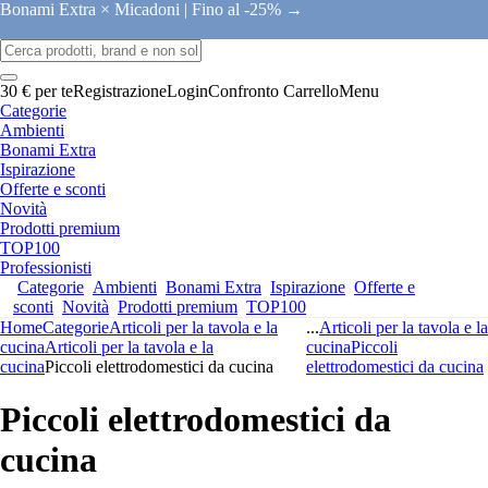
Bonami Extra × Micadoni |
Fino al -25% →
30 € per te
Registrazione
Login
Confronto
Carrello
Menu
Categorie
Ambienti
Bonami Extra
Ispirazione
Offerte e sconti
Novità
Prodotti premium
TOP100
Professionisti
Categorie
Ambienti
Bonami Extra
Ispirazione
Offerte e
sconti
Novità
Prodotti premium
TOP100
Home
Categorie
Articoli per la tavola e la
...
Articoli per la tavola e la
cucina
Articoli per la tavola e la
cucina
Piccoli
cucina
Piccoli elettrodomestici da cucina
elettrodomestici da cucina
Piccoli elettrodomestici da
cucina