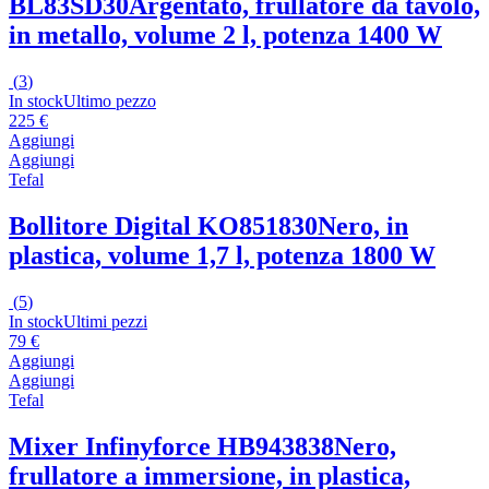
BL83SD30
Argentato, frullatore da tavolo,
in metallo, volume 2 l, potenza 1400 W
(
3
)
In stock
Ultimo pezzo
225 €
Aggiungi
Aggiungi
Tefal
Bollitore Digital KO851830
Nero, in
plastica, volume 1,7 l, potenza 1800 W
(
5
)
In stock
Ultimi pezzi
79 €
Aggiungi
Aggiungi
Tefal
Mixer Infinyforce HB943838
Nero,
frullatore a immersione, in plastica,