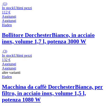
(
1
)
In stock
Ultimi pezzi
112 €
Aggiungi
Aggiungi
Haden
Bollitore Dorchester
Bianco, in acciaio
inox, volume 1,7 l, potenza 3000 W
(
3
)
In stock
Ultimi pezzi
132 €
Aggiungi
Aggiungi
altre varianti
Haden
Macchina da caffè Dorchester
Bianca, per
filtro, in acciaio inox, volume 1,5 l,
potenza 1080 W