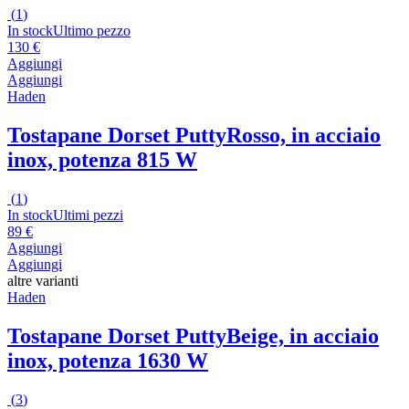
(
1
)
In stock
Ultimo pezzo
130 €
Aggiungi
Aggiungi
Haden
Tostapane Dorset Putty
Rosso, in acciaio
inox, potenza 815 W
(
1
)
In stock
Ultimi pezzi
89 €
Aggiungi
Aggiungi
altre varianti
Haden
Tostapane Dorset Putty
Beige, in acciaio
inox, potenza 1630 W
(
3
)