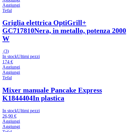
Aggiungi
Tefal
Griglia elettrica OptiGrill+
GC717810
Nera, in metallo, potenza 2000
W
(
3
)
In stock
Ultimi pezzi
174 €
Aggiungi
Aggiungi
Tefal
Mixer manuale Pancake Express
K1844404
In plastica
In stock
Ultimi pezzi
26,90 €
Aggiungi
Aggiungi
Tefal