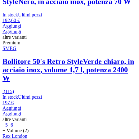
Style
Nero, in acciaio inox, potenza 70 W
In stock
Ultimi pezzi
192,60 €
Aggiungi
Aggiungi
altre varianti
Premium
SMEG
Bollitore 50's Retro Style
Verde chiaro, in
acciaio inox, volume 1,7 l, potenza 2400
W
(
115
)
In stock
Ultimi pezzi
197 €
Aggiungi
Aggiungi
altre varianti
+5
+6
+ Volume (2)
Rex London