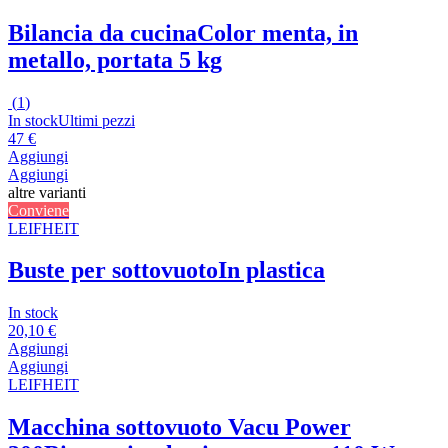
Bilancia da cucina
Color menta, in
metallo, portata 5 kg
(
1
)
In stock
Ultimi pezzi
47 €
Aggiungi
Aggiungi
altre varianti
Conviene
LEIFHEIT
Buste per sottovuoto
In plastica
In stock
20,10 €
Aggiungi
Aggiungi
LEIFHEIT
Macchina sottovuoto Vacu Power