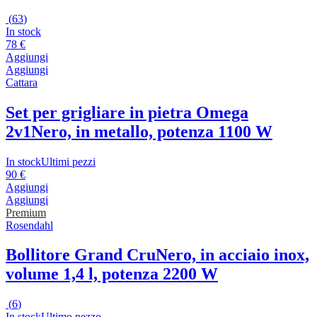
(
63
)
In stock
78 €
Aggiungi
Aggiungi
Cattara
Set per grigliare in pietra Omega
2v1
Nero, in metallo, potenza 1100 W
In stock
Ultimi pezzi
90 €
Aggiungi
Aggiungi
Premium
Rosendahl
Bollitore Grand Cru
Nero, in acciaio inox,
volume 1,4 l, potenza 2200 W
(
6
)
In stock
Ultimo pezzo