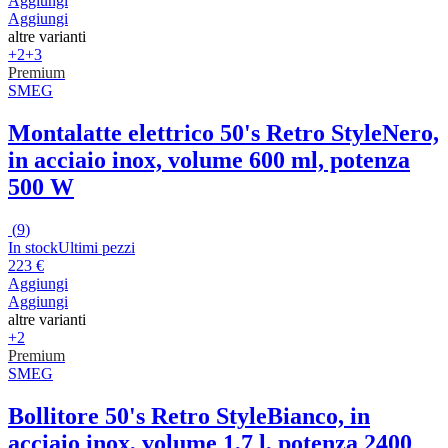
Aggiungi
Aggiungi
altre varianti
+2
+3
Premium
SMEG
Montalatte elettrico 50's Retro Style
Nero,
in acciaio inox, volume 600 ml, potenza
500 W
(
9
)
In stock
Ultimi pezzi
223 €
Aggiungi
Aggiungi
altre varianti
+2
Premium
SMEG
Bollitore 50's Retro Style
Bianco, in
acciaio inox, volume 1,7 l, potenza 2400