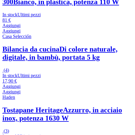
300
Bianco, in plastica, potenza 110 W
In stock
Ultimi pezzi
81 €
Aggiungi
Aggiungi
Casa Selección
Bilancia da cucina
Di colore naturale,
digitale, in bambù, portata 5 kg
(
4
)
In stock
Ultimi pezzi
17,90 €
Aggiungi
Aggiungi
Haden
Tostapane Heritage
Azzurro, in acciaio
inox, potenza 1630 W
(
3
)