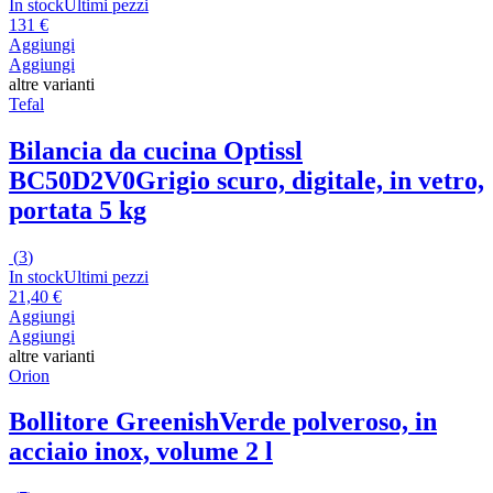
In stock
Ultimi pezzi
131 €
Aggiungi
Aggiungi
altre varianti
Tefal
Bilancia da cucina Optissl
BC50D2V0
Grigio scuro, digitale, in vetro,
portata 5 kg
(
3
)
In stock
Ultimi pezzi
21,40 €
Aggiungi
Aggiungi
altre varianti
Orion
Bollitore Greenish
Verde polveroso, in
acciaio inox, volume 2 l