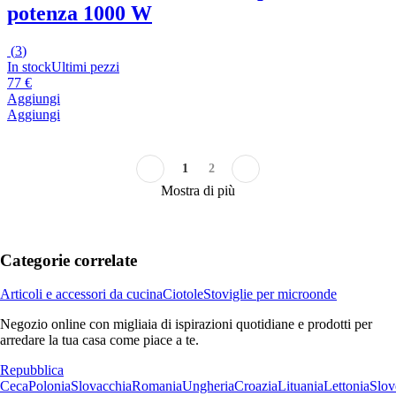
potenza 1000 W
(
3
)
In stock
Ultimi pezzi
77 €
Aggiungi
Aggiungi
1
2
Mostra di più
Categorie correlate
Articoli e accessori da cucina
Ciotole
Stoviglie per microonde
Negozio online con migliaia di ispirazioni quotidiane e prodotti per
arredare la tua casa come piace a te.
Repubblica
Ceca
Polonia
Slovacchia
Romania
Ungheria
Croazia
Lituania
Lettonia
Slov