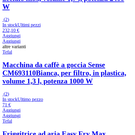
W
(
2
)
In stock
Ultimi pezzi
232,10 €
Aggiungi
Aggiungi
altre varianti
Tefal
Macchina da caffè a goccia Sense
CM693110
Bianca, per filtro, in plastica,
volume 1,3 l, potenza 1000 W
(
2
)
In stock
Ultimo pezzo
71 €
Aggiungi
Aggiungi
Tefal
Friggitrice ad aria Easy Fry Max