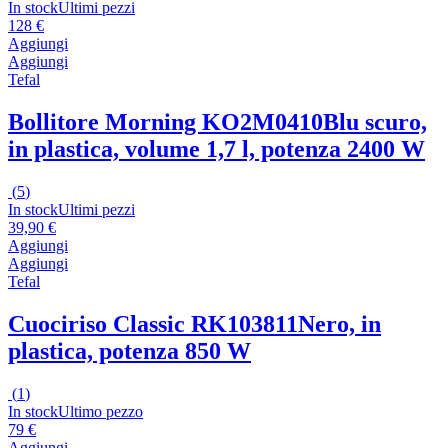
In stock
Ultimi pezzi
128 €
Aggiungi
Aggiungi
Tefal
Bollitore Morning KO2M0410
Blu scuro,
in plastica, volume 1,7 l, potenza 2400 W
(
5
)
In stock
Ultimi pezzi
39,90 €
Aggiungi
Aggiungi
Tefal
Cuociriso Classic RK103811
Nero, in
plastica, potenza 850 W
(
1
)
In stock
Ultimo pezzo
79 €
Aggiungi