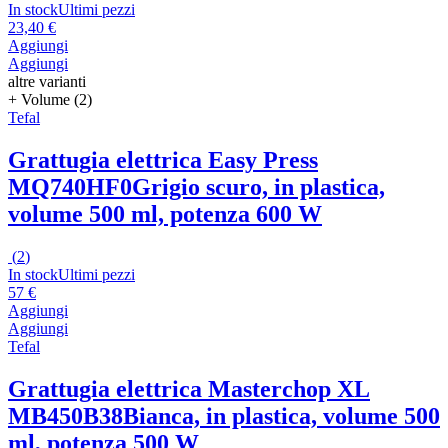
In stock
Ultimi pezzi
23,40 €
Aggiungi
Aggiungi
altre varianti
+ Volume (2)
Tefal
Grattugia elettrica Easy Press
MQ740HF0
Grigio scuro, in plastica,
volume 500 ml, potenza 600 W
(
2
)
In stock
Ultimi pezzi
57 €
Aggiungi
Aggiungi
Tefal
Grattugia elettrica Masterchop XL
MB450B38
Bianca, in plastica, volume 500
ml, potenza 500 W