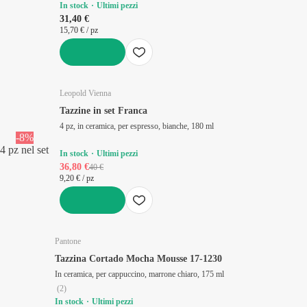
In stock
Ultimi pezzi
31,40 €
15,70 € / pz
AGGIUNGI
Leopold Vienna
Tazzine in set Franca
4 pz, in ceramica, per espresso, bianche, 180 ml
-8%
4 pz nel set
In stock
Ultimi pezzi
36,80 €
40 €
9,20 € / pz
AGGIUNGI
Pantone
Tazzina Cortado Mocha Mousse 17-1230
In ceramica, per cappuccino, marrone chiaro, 175 ml
(
2
)
In stock
Ultimi pezzi