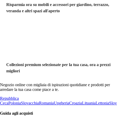
Risparmia ora su mobili e accessori per giardino, terrazzo,
veranda e altri spazi all'aperto
Premium in
saldo
Collezioni premium selezionate per la tua casa, ora a prezzi
migliori
Negozio online con migliaia di ispirazioni quotidiane e prodotti per
arredare la tua casa come piace a te.
Repubblica
Ceca
Polonia
Slovacchia
Romania
Ungheria
Croazia
Lituania
Lettonia
Slov
Guida agli acquisti