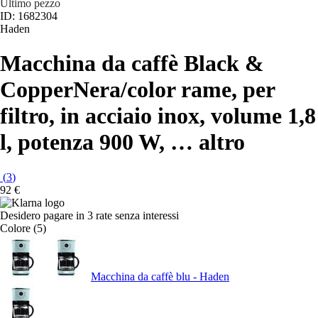
Ultimo pezzo
ID: 1682304
Haden
Macchina da caffè Black &
Copper
Nera/color rame, per
filtro, in acciaio inox, volume 1,8
l, potenza 900 W
, …
altro
(
3
)
92 €
Desidero pagare in 3 rate senza interessi
Colore (5)
Macchina da caffè blu - Haden