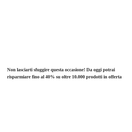
Saldi estivi fino
al -40%
Non lasciarti sfuggire questa occasione! Da oggi potrai
risparmiare fino al 40% su oltre 10.000 prodotti in offerta
Giardino in saldo