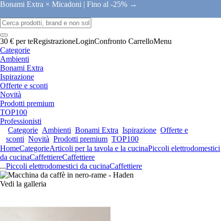
Bonami Extra × Micadoni |
Fino al -25% →
30 € per te
Registrazione
Login
Confronto
Carrello
Menu
Categorie
Ambienti
Bonami Extra
Ispirazione
Offerte e sconti
Novità
Prodotti premium
TOP100
Professionisti
Categorie
Ambienti
Bonami Extra
Ispirazione
Offerte e
sconti
Novità
Prodotti premium
TOP100
Home
Categorie
Articoli per la tavola e la cucina
Piccoli elettrodomestici
da cucina
Caffettiere
Caffettiere
...
Piccoli elettrodomestici da cucina
Caffettiere
Vedi la galleria