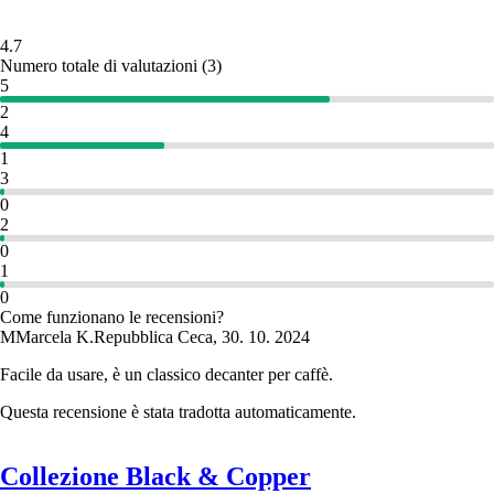
4.7
Numero totale di valutazioni
(
3
)
5
2
4
1
3
0
2
0
1
0
Come funzionano le recensioni?
M
Marcela K.
Repubblica Ceca
,
30. 10. 2024
Facile da usare, è un classico decanter per caffè.
Questa recensione è stata tradotta automaticamente.
Collezione Black & Copper