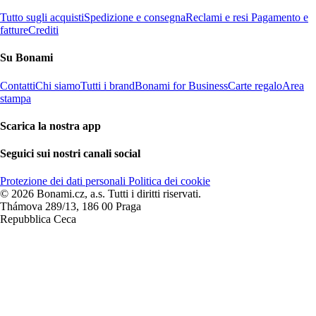
Tutto sugli acquisti
Spedizione e consegna
Reclami e resi
Pagamento e
fatture
Crediti
Su Bonami
Contatti
Chi siamo
Tutti i brand
Bonami for Business
Carte regalo
Area
stampa
Scarica la nostra app
Seguici sui nostri canali social
Protezione dei dati personali
Politica dei cookie
© 2026 Bonami.cz, a.s. Tutti i diritti riservati.
Thámova 289/13, 186 00 Praga
Repubblica Ceca