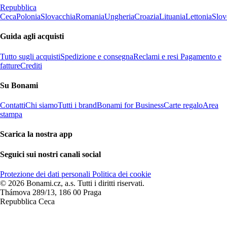
Repubblica
Ceca
Polonia
Slovacchia
Romania
Ungheria
Croazia
Lituania
Lettonia
Slov
Guida agli acquisti
Tutto sugli acquisti
Spedizione e consegna
Reclami e resi
Pagamento e
fatture
Crediti
Su Bonami
Contatti
Chi siamo
Tutti i brand
Bonami for Business
Carte regalo
Area
stampa
Scarica la nostra app
Seguici sui nostri canali social
Protezione dei dati personali
Politica dei cookie
© 2026 Bonami.cz, a.s. Tutti i diritti riservati.
Thámova 289/13, 186 00 Praga
Repubblica Ceca