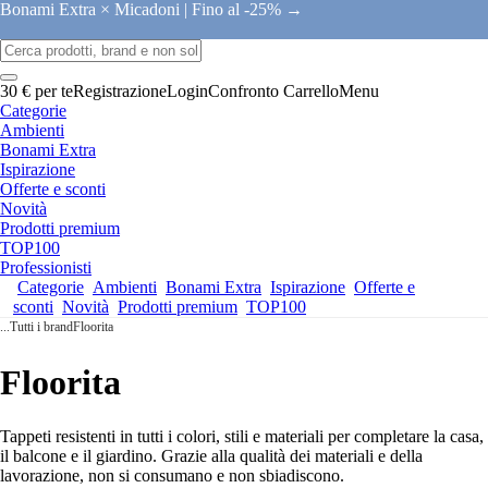
Bonami Extra × Micadoni |
Fino al -25% →
30 € per te
Registrazione
Login
Confronto
Carrello
Menu
Categorie
Ambienti
Bonami Extra
Ispirazione
Offerte e sconti
Novità
Prodotti premium
TOP100
Professionisti
Categorie
Ambienti
Bonami Extra
Ispirazione
Offerte e
sconti
Novità
Prodotti premium
TOP100
...
Tutti i brand
Floorita
Floorita
Tappeti resistenti in tutti i colori, stili e materiali per completare la casa,
il balcone e il giardino. Grazie alla qualità dei materiali e della
lavorazione, non si consumano e non sbiadiscono.