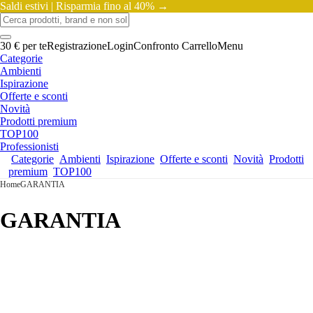
Saldi estivi |
Risparmia fino al 40% →
30 € per te
Registrazione
Login
Confronto
Carrello
Menu
Categorie
Ambienti
Ispirazione
Offerte e sconti
Novità
Prodotti premium
TOP100
Professionisti
Categorie
Ambienti
Ispirazione
Offerte e sconti
Novità
Prodotti
premium
TOP100
Home
GARANTIA
GARANTIA