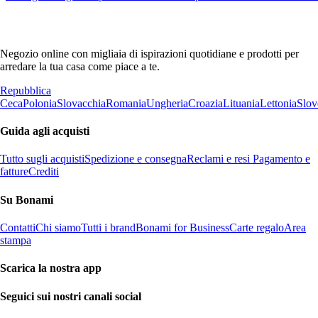
Negozio online con migliaia di ispirazioni quotidiane e prodotti per
arredare la tua casa come piace a te.
Repubblica
Ceca
Polonia
Slovacchia
Romania
Ungheria
Croazia
Lituania
Lettonia
Slov
Guida agli acquisti
Tutto sugli acquisti
Spedizione e consegna
Reclami e resi
Pagamento e
fatture
Crediti
Su Bonami
Contatti
Chi siamo
Tutti i brand
Bonami for Business
Carte regalo
Area
stampa
Scarica la nostra app
Seguici sui nostri canali social