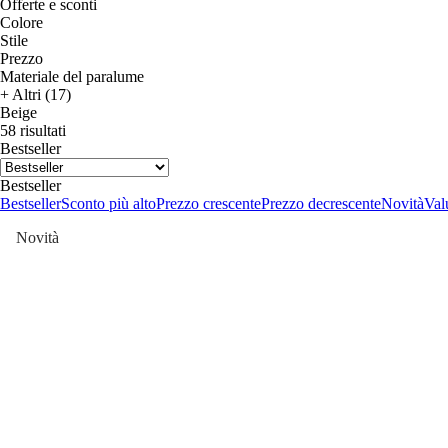
Offerte e sconti
Colore
Stile
Prezzo
Materiale del paralume
+ Altri (17)
Beige
58 risultati
Bestseller
Bestseller
Bestseller
Sconto più alto
Prezzo crescente
Prezzo decrescente
Novità
Valu
Novità