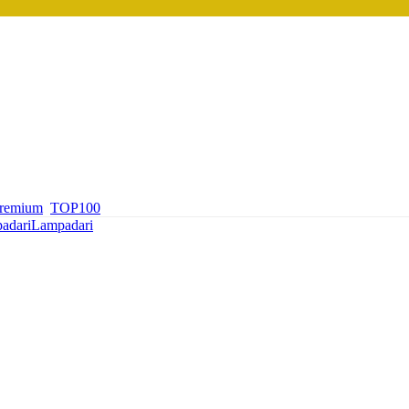
premium
TOP100
adari
Lampadari