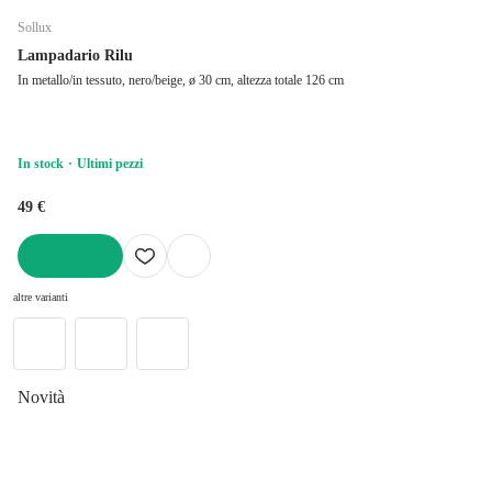
Sollux
Lampadario Rilu
In metallo/in tessuto, nero/beige, ø 30 cm, altezza totale 126 cm
In stock
Ultimi pezzi
49 €
AGGIUNGI
altre varianti
Novità