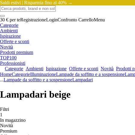
Saldi estivi |
Risparmia fino al 40% →
30 € per te
Registrazione
Login
Confronto
Carrello
Menu
Categorie
Ambienti
Ispirazione
Offerte e sconti
Novità
Prodotti premium
TOP100
Professionisti
Categorie
Ambienti
Ispirazione
Offerte e sconti
Novità
Prodotti 
Home
Categorie
Illuminazione
Lampade da soffitto e a sospensione
Lamp
...
Lampade da soffitto e a sospensione
Lampadari
Lampadari beige
Filtri
1
In magazzino
Novità
Premium