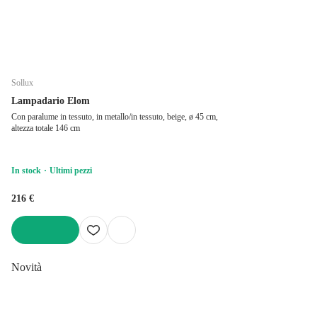
Sollux
Lampadario Elom
Con paralume in tessuto, in metallo/in tessuto, beige, ø 45 cm,
altezza totale 146 cm
In stock
Ultimi pezzi
216 €
AGGIUNGI
Novità