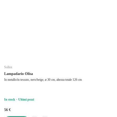
Sollux
Lampadario Olisa
In metallo/in tessuto, nero/beige, ø 30 cm, altezza totale 126 cm
In stock
Ultimi pezzi
56 €