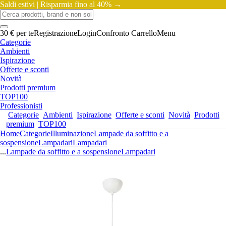
Saldi estivi |
Risparmia fino al 40% →
30 € per te
Registrazione
Login
Confronto
Carrello
Menu
Categorie
Ambienti
Ispirazione
Offerte e sconti
Novità
Prodotti premium
TOP100
Professionisti
Categorie
Ambienti
Ispirazione
Offerte e sconti
Novità
Prodotti
premium
TOP100
Home
Categorie
Illuminazione
Lampade da soffitto e a
sospensione
Lampadari
Lampadari
...
Lampade da soffitto e a sospensione
Lampadari