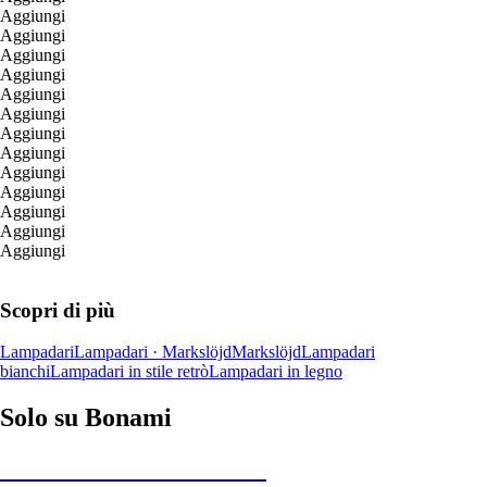
Aggiungi
Aggiungi
Aggiungi
Aggiungi
Aggiungi
Aggiungi
Aggiungi
Aggiungi
Aggiungi
Aggiungi
Aggiungi
Aggiungi
Aggiungi
Scopri di più
Lampadari
Lampadari · Markslöjd
Markslöjd
Lampadari
bianchi
Lampadari in stile retrò
Lampadari in legno
Solo su Bonami
Saldi estivi fino al -40%