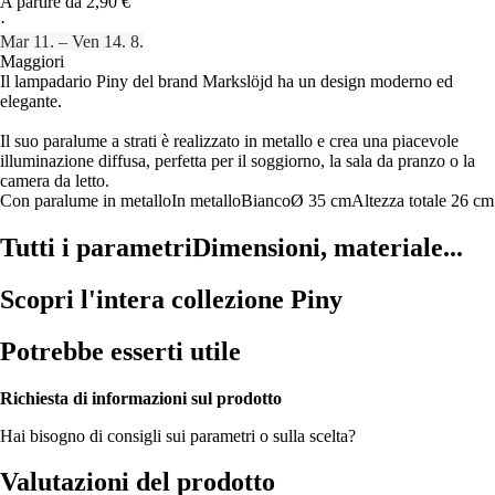
A partire da 2,90 €
·
Mar 11. – Ven 14. 8.
Maggiori
Il lampadario Piny del brand Markslöjd ha un design moderno ed
elegante.
Il suo paralume a strati è realizzato in metallo e crea una piacevole
illuminazione diffusa, perfetta per il soggiorno, la sala da pranzo o la
camera da letto.
Con paralume in metallo
In metallo
Bianco
Ø 35 cm
Altezza totale 26 cm
Tutti i parametri
Dimensioni, materiale...
Scopri l'intera collezione Piny
Potrebbe esserti utile
Richiesta di informazioni sul prodotto
Hai bisogno di consigli sui parametri o sulla scelta?
Valutazioni del prodotto