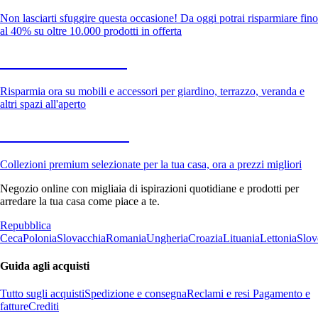
Non lasciarti sfuggire questa occasione! Da oggi potrai risparmiare fino
al 40% su oltre 10.000 prodotti in offerta
Giardino in saldo
Risparmia ora su mobili e accessori per giardino, terrazzo, veranda e
altri spazi all'aperto
Premium in saldo
Collezioni premium selezionate per la tua casa, ora a prezzi migliori
Negozio online con migliaia di ispirazioni quotidiane e prodotti per
arredare la tua casa come piace a te.
Repubblica
Ceca
Polonia
Slovacchia
Romania
Ungheria
Croazia
Lituania
Lettonia
Slov
Guida agli acquisti
Tutto sugli acquisti
Spedizione e consegna
Reclami e resi
Pagamento e
fatture
Crediti