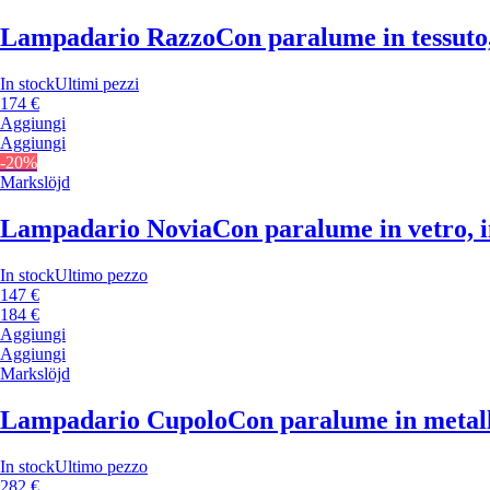
Lampadario Razzo
Con paralume in tessuto,
In stock
Ultimi pezzi
174 €
Aggiungi
Aggiungi
-20%
Markslöjd
Lampadario Novia
Con paralume in vetro, i
In stock
Ultimo pezzo
147 €
184 €
Aggiungi
Aggiungi
Markslöjd
Lampadario Cupolo
Con paralume in metallo
In stock
Ultimo pezzo
282 €