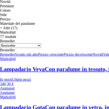
Novità
Premium
Colore
Stile
Prezzo
Materiale del paralume
+ Altri (17)
Markslöjd
77 risultati
Bestseller
Bestseller
Bestseller
Sconto più alto
Prezzo crescente
Prezzo decrescente
Novità
Valu
Markslöjd
Lampadario Veya
Con paralume in tessuto, 
In stock
Ultimi pezzi
340,30 €
Aggiungi
Aggiungi
Markslöjd
Lampadario Gota
Con paralume in vetro, in