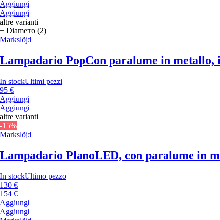
Aggiungi
Aggiungi
altre varianti
+ Diametro (2)
Markslöjd
Lampadario Pop
Con paralume in metallo, i
In stock
Ultimi pezzi
95 €
Aggiungi
Aggiungi
altre varianti
-15%
Markslöjd
Lampadario Plano
LED, con paralume in met
In stock
Ultimo pezzo
130 €
154 €
Aggiungi
Aggiungi