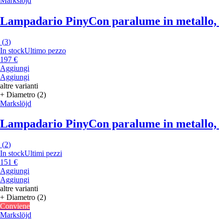
Markslöjd
Lampadario Piny
Con paralume in metallo, i
(
3
)
In stock
Ultimo pezzo
197 €
Aggiungi
Aggiungi
altre varianti
+ Diametro (2)
Markslöjd
Lampadario Piny
Con paralume in metallo, i
(
2
)
In stock
Ultimi pezzi
151 €
Aggiungi
Aggiungi
altre varianti
+ Diametro (2)
Conviene
Markslöjd