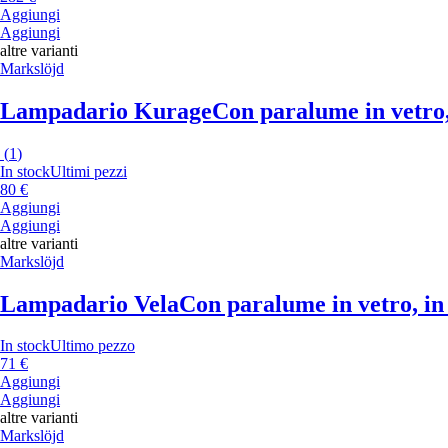
Aggiungi
Aggiungi
altre varianti
Markslöjd
Lampadario Kurage
Con paralume in vetro, 
(
1
)
In stock
Ultimi pezzi
80 €
Aggiungi
Aggiungi
altre varianti
Markslöjd
Lampadario Vela
Con paralume in vetro, in 
In stock
Ultimo pezzo
71 €
Aggiungi
Aggiungi
altre varianti
Markslöjd