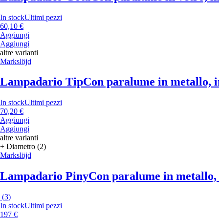
In stock
Ultimi pezzi
60,10 €
Aggiungi
Aggiungi
altre varianti
Markslöjd
Lampadario Tip
Con paralume in metallo, in
In stock
Ultimi pezzi
70,20 €
Aggiungi
Aggiungi
altre varianti
+ Diametro (2)
Markslöjd
Lampadario Piny
Con paralume in metallo, i
(
3
)
In stock
Ultimi pezzi
197 €