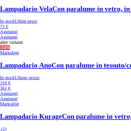
Lampadario Vela
Con paralume in vetro, in 
In stock
Ultimi pezzi
71 €
Aggiungi
Aggiungi
altre varianti
-14%
Markslöjd
Lampadario Ano
Con paralume in tessuto/co
In stock
Ultimo pezzo
310 €
361 €
Aggiungi
Aggiungi
Markslöjd
Lampadario Kurage
Con paralume in vetro, 
(
1
)