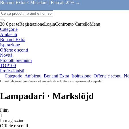
Bonami Extra × Micadoni |
Fino al -25% →
30 € per te
Registrazione
Login
Confronto
Carrello
Menu
Categorie
Ambienti
Bonami Extra
Ispirazione
Offerte e sconti
Novità
Prodotti premium
TOP100
Professionisti
Categorie
Ambienti
Bonami Extra
Ispirazione
Offerte e sconti
No
Home
Categorie
Illuminazione
Lampade da soffitto e a sospensione
Lampadari
Lampadari · Markslöjd
Filtri
1
In magazzino
Offerte e sconti