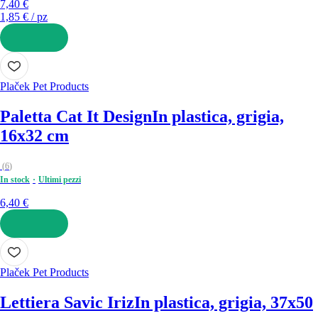
7,40 €
1,85 € / pz
AGGIUNGI
Plaček Pet Products
Paletta Cat It Design
In plastica, grigia,
16x32 cm
(
6
)
In stock
Ultimi pezzi
6,40 €
AGGIUNGI
Plaček Pet Products
Lettiera Savic Iriz
In plastica, grigia, 37x50