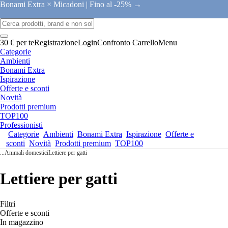
Bonami Extra × Micadoni |
Fino al -25% →
30 € per te
Registrazione
Login
Confronto
Carrello
Menu
Categorie
Ambienti
Bonami Extra
Ispirazione
Offerte e sconti
Novità
Prodotti premium
TOP100
Professionisti
Categorie
Ambienti
Bonami Extra
Ispirazione
Offerte e
sconti
Novità
Prodotti premium
TOP100
...
Animali domestici
Lettiere per gatti
Lettiere per gatti
Filtri
Offerte e sconti
In magazzino