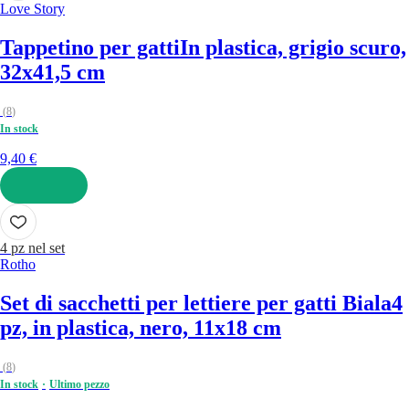
Love Story
Tappetino per gatti
In plastica, grigio scuro,
32x41,5 cm
(
8
)
In stock
9,40 €
AGGIUNGI
4 pz nel set
Rotho
Set di sacchetti per lettiere per gatti Biala
4
pz, in plastica, nero, 11x18 cm
(
8
)
In stock
Ultimo pezzo