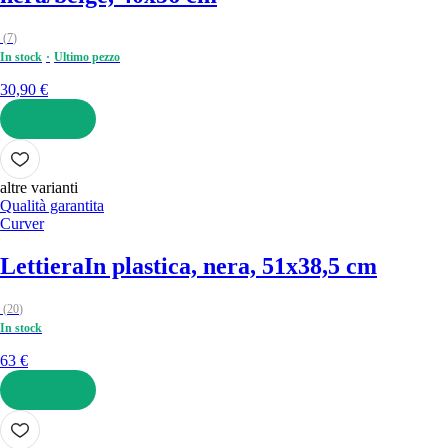
(
7
)
In stock
Ultimo pezzo
30,90 €
AGGIUNGI
altre varianti
Qualità garantita
Curver
Lettiera
In plastica, nera, 51x38,5 cm
(
20
)
In stock
63 €
AGGIUNGI