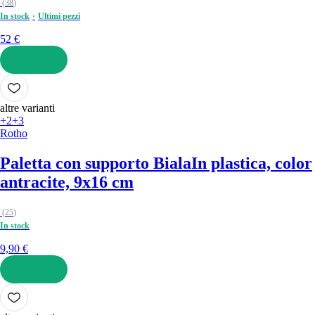
(
38
)
In stock
Ultimi pezzi
52 €
AGGIUNGI
altre varianti
+2
+3
Rotho
Paletta con supporto Biala
In plastica, color
antracite, 9x16 cm
(
25
)
In stock
9,90 €
AGGIUNGI