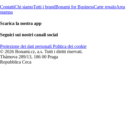
Contatti
Chi siamo
Tutti i brand
Bonami for Business
Carte regalo
Area
stampa
Scarica la nostra app
Seguici sui nostri canali social
Protezione dei dati personali
Politica dei cookie
© 2026 Bonami.cz, a.s. Tutti i diritti riservati.
Thámova 289/13, 186 00 Praga
Repubblica Ceca