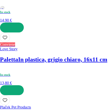
(
2
)
In stock
14,90 €
AGGIUNGI
Conviene
Love Story
Paletta
In plastica, grigio chiaro, 16x11 cm
In stock
13,80 €
AGGIUNGI
Plaček Pet Products