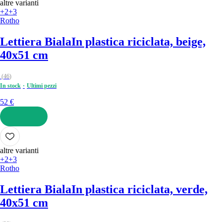
altre varianti
+2
+3
Rotho
Lettiera Biala
In plastica riciclata, beige,
40x51 cm
(
46
)
In stock
Ultimi pezzi
52 €
AGGIUNGI
altre varianti
+2
+3
Rotho
Lettiera Biala
In plastica riciclata, verde,
40x51 cm