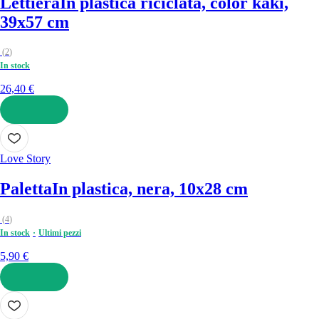
Lettiera
In plastica riciclata, color kaki,
39x57 cm
(
2
)
In stock
26,40 €
AGGIUNGI
Love Story
Paletta
In plastica, nera, 10x28 cm
(
4
)
In stock
Ultimi pezzi
5,90 €
AGGIUNGI