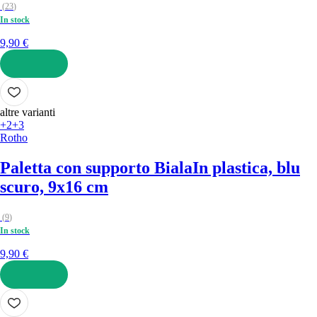
(
23
)
In stock
9,90 €
AGGIUNGI
altre varianti
+2
+3
Rotho
Paletta con supporto Biala
In plastica, blu
scuro, 9x16 cm
(
9
)
In stock
9,90 €
AGGIUNGI