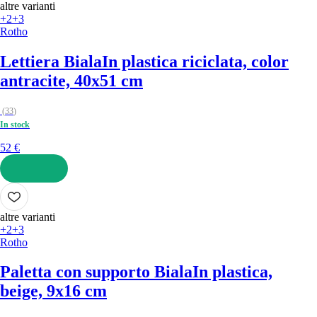
altre varianti
+2
+3
Rotho
Lettiera Biala
In plastica riciclata, color
antracite, 40x51 cm
(
33
)
In stock
52 €
AGGIUNGI
altre varianti
+2
+3
Rotho
Paletta con supporto Biala
In plastica,
beige, 9x16 cm