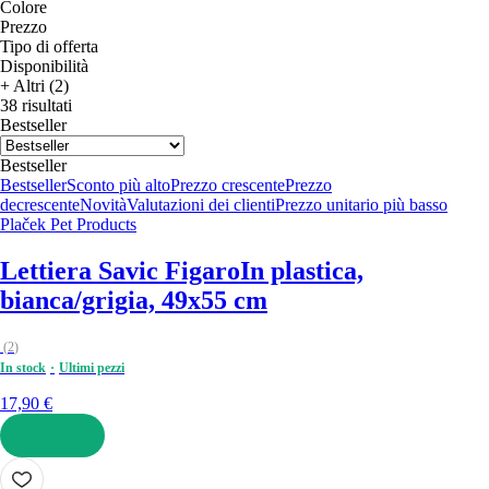
Colore
Prezzo
Tipo di offerta
Disponibilità
+ Altri (2)
38 risultati
Bestseller
Bestseller
Bestseller
Sconto più alto
Prezzo crescente
Prezzo
decrescente
Novità
Valutazioni dei clienti
Prezzo unitario più basso
Plaček Pet Products
Lettiera Savic Figaro
In plastica,
bianca/grigia, 49x55 cm
(
2
)
In stock
Ultimi pezzi
17,90 €
AGGIUNGI