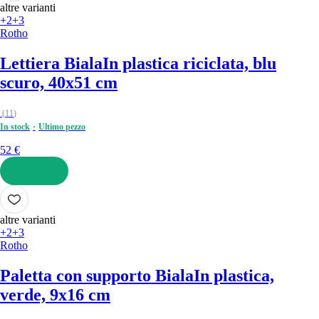
altre varianti
+2
+3
Rotho
Lettiera Biala
In plastica riciclata, blu
scuro, 40x51 cm
(
11
)
In stock
Ultimo pezzo
52 €
AGGIUNGI
altre varianti
+2
+3
Rotho
Paletta con supporto Biala
In plastica,
verde, 9x16 cm