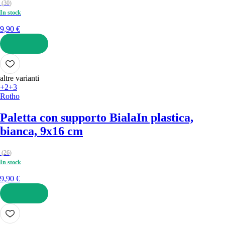
(
30
)
In stock
9,90 €
AGGIUNGI
altre varianti
+2
+3
Rotho
Paletta con supporto Biala
In plastica,
bianca, 9x16 cm
(
26
)
In stock
9,90 €
AGGIUNGI