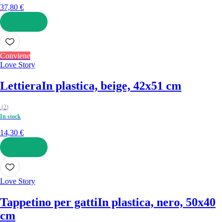
37,80 €
AGGIUNGI
Conviene
Love Story
Lettiera
In plastica, beige, 42x51 cm
(
2
)
In stock
14,30 €
AGGIUNGI
Love Story
Tappetino per gatti
In plastica, nero, 50x40
cm