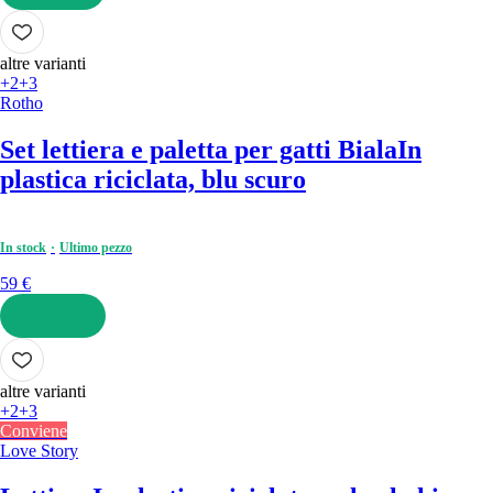
AGGIUNGI
altre varianti
+2
+3
Rotho
Set lettiera e paletta per gatti Biala
In
plastica riciclata, blu scuro
In stock
Ultimo pezzo
59 €
AGGIUNGI
altre varianti
+2
+3
Conviene
Love Story