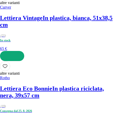
altre varianti
Curver
Lettiera Vintage
In plastica, bianca, 51x38,5
cm
(
21
)
In stock
65 €
AGGIUNGI
altre varianti
Rotho
Lettiera Eco Bonnie
In plastica riciclata,
nera, 39x57 cm
(
19
)
Consegna dal 25. 8. 2026