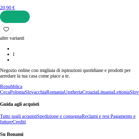
20,90 €
AGGIUNGI
altre varianti
1
Negozio online con migliaia di ispirazioni quotidiane e prodotti per
arredare la tua casa come piace a te.
Repubblica
Ceca
Polonia
Slovacchia
Romania
Ungheria
Croazia
Lituania
Lettonia
Slov
Guida agli acquisti
Tutto sugli acquisti
Spedizione e consegna
Reclami e resi
Pagamento e
fatture
Crediti
Su Bonami