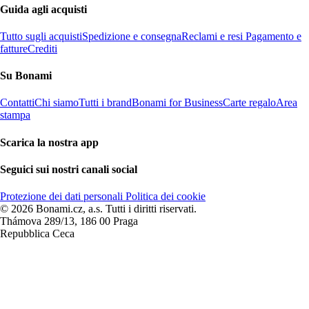
Guida agli acquisti
Tutto sugli acquisti
Spedizione e consegna
Reclami e resi
Pagamento e
fatture
Crediti
Su Bonami
Contatti
Chi siamo
Tutti i brand
Bonami for Business
Carte regalo
Area
stampa
Scarica la nostra app
Seguici sui nostri canali social
Protezione dei dati personali
Politica dei cookie
© 2026 Bonami.cz, a.s. Tutti i diritti riservati.
Thámova 289/13, 186 00 Praga
Repubblica Ceca