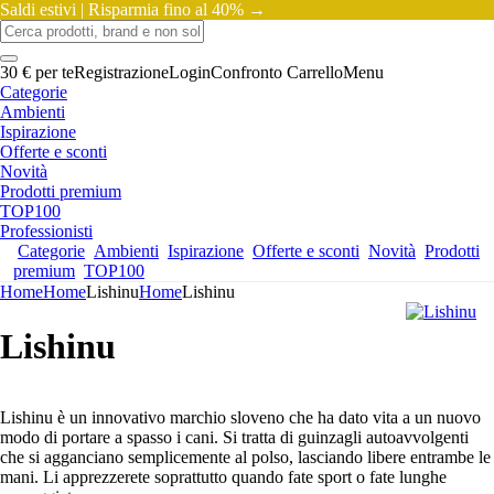
Saldi estivi |
Risparmia fino al 40% →
30 € per te
Registrazione
Login
Confronto
Carrello
Menu
Categorie
Ambienti
Ispirazione
Offerte e sconti
Novità
Prodotti premium
TOP100
Professionisti
Categorie
Ambienti
Ispirazione
Offerte e sconti
Novità
Prodotti
premium
TOP100
Home
Home
Lishinu
Home
Lishinu
Lishinu
Lishinu è un innovativo marchio sloveno che ha dato vita a un nuovo
modo di portare a spasso i cani. Si tratta di guinzagli autoavvolgenti
che si agganciano semplicemente al polso, lasciando libere entrambe le
mani. Li apprezzerete soprattutto quando fate sport o fate lunghe