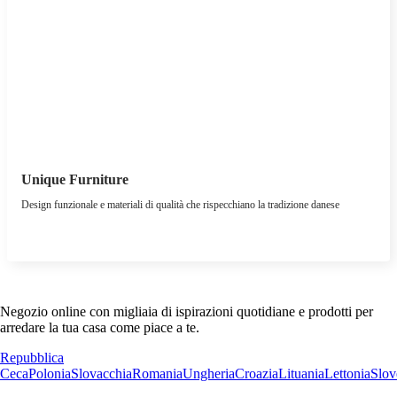
Unique Furniture
Design funzionale e materiali di qualità che rispecchiano la tradizione danese
Negozio online con migliaia di ispirazioni quotidiane e prodotti per
arredare la tua casa come piace a te.
Repubblica
Ceca
Polonia
Slovacchia
Romania
Ungheria
Croazia
Lituania
Lettonia
Slov