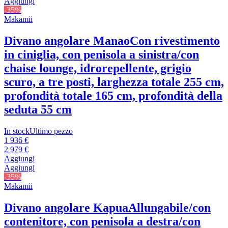
Aggiungi
-35%
Makamii
Divano angolare Manao
Con rivestimento
in ciniglia, con penisola a sinistra/con
chaise lounge, idrorepellente, grigio
scuro, a tre posti, larghezza totale 255 cm,
profondità totale 165 cm, profondità della
seduta 55 cm
In stock
Ultimo pezzo
1 936 €
2 979 €
Aggiungi
Aggiungi
-35%
Makamii
Divano angolare Kapua
Allungabile/con
contenitore, con penisola a destra/con