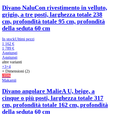
Divano Nalu
Con rivestimento in velluto,
grigio, a tre posti, larghezza totale 238
cm, profondità totale 95 cm, profondità
della seduta 60 cm
In stock
Ultimi pezzi
1 162 €
1 789 €
Aggiungi
Aggiungi
altre varianti
+3
+4
+ Dimensioni (2)
-35%
Makamii
Divano angolare Malie
A U, beige, a
cinque o più posti, larghezza totale 317
cm, profondità totale 162 cm, profondità
della seduta 60 cm