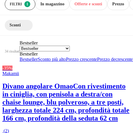
In magazzino
Offerte e sconti
Prezzo
FILTRI
1
Sconti
Bestseller
34 risultati
Bestseller
Bestseller
Sconto più alto
Prezzo crescente
Prezzo decrescente
-35%
Makamii
Divano angolare Omao
Con rivestimento
in ciniglia, con penisola a destra/con
chaise lounge, blu polveroso, a tre posti,
larghezza totale 224 cm, profondità totale
166 cm, profondità della seduta 62 cm
(
2
)