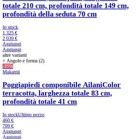
totale 210 cm, profondità totale 149 cm,
profondità della seduta 70 cm
In stock
1 325 €
2 039 €
Aggiungi
Aggiungi
altre varianti
+ Angolo e forma (2)
-35%
Makamii
Poggiapiedi componibile Ailani
Color
terracotta, larghezza totale 83 cm,
profondità totale 41 cm
In stock
Ultimo pezzo
460 €
709 €
Aggiungi
Aggiungi