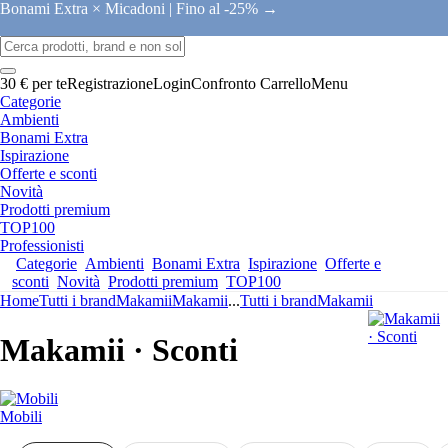
Bonami Extra × Micadoni |
Fino al -25% →
30 € per te
Registrazione
Login
Confronto
Carrello
Menu
Categorie
Ambienti
Bonami Extra
Ispirazione
Offerte e sconti
Novità
Prodotti premium
TOP100
Professionisti
Categorie
Ambienti
Bonami Extra
Ispirazione
Offerte e
sconti
Novità
Prodotti premium
TOP100
Home
Tutti i brand
Makamii
Makamii
...
Tutti i brand
Makamii
Makamii · Sconti
Mobili