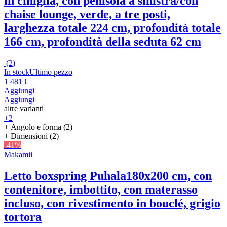
in ciniglia, con penisola a sinistra/con
chaise lounge, verde, a tre posti,
larghezza totale 224 cm, profondità totale
166 cm, profondità della seduta 62 cm
(
2
)
In stock
Ultimo pezzo
1 481 €
Aggiungi
Aggiungi
altre varianti
+2
+ Angolo e forma (2)
+ Dimensioni (2)
-41%
Makamii
Letto boxspring Puhala
180x200 cm, con
contenitore, imbottito, con materasso
incluso, con rivestimento in bouclé, grigio
tortora