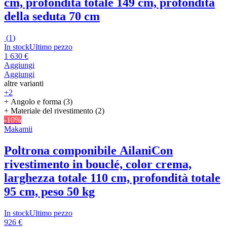
cm, profondità totale 149 cm, profondità
della seduta 70 cm
(
1
)
In stock
Ultimo pezzo
1 630 €
Aggiungi
Aggiungi
altre varianti
+2
+ Angolo e forma (3)
+ Materiale del rivestimento (2)
-10%
Makamii
Poltrona componibile Ailani
Con
rivestimento in bouclé, color crema,
larghezza totale 110 cm, profondità totale
95 cm, peso 50 kg
In stock
Ultimo pezzo
926 €