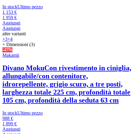
In stock
Ultimo pezzo
1 153 €
1 959 €
Aggiungi
Aggiungi
altre varianti
+3
+4
+ Dimensioni (3)
-47%
Makamii
Divano Moku
Con rivestimento in ciniglia,
allungabile/con contenitore,
idrorepellente, grigio scuro, a tre posti,
larghezza totale 225 cm, profondità totale
105 cm, profondità della seduta 63 cm
In stock
Ultimo pezzo
988 €
1 899 €
Aggiungi