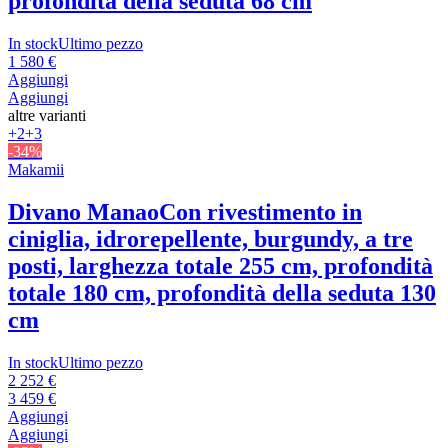
profondità della seduta 68 cm
In stock
Ultimo pezzo
1 580 €
Aggiungi
Aggiungi
altre varianti
+2
+3
-34%
Makamii
Divano Manao
Con rivestimento in
ciniglia, idrorepellente, burgundy, a tre
posti, larghezza totale 255 cm, profondità
totale 180 cm, profondità della seduta 130
cm
In stock
Ultimo pezzo
2 252 €
3 459 €
Aggiungi
Aggiungi