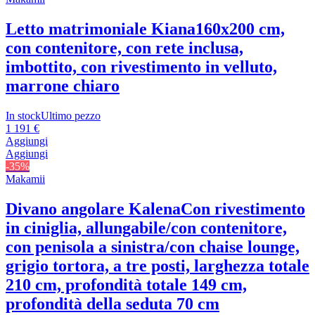
Letto matrimoniale Kiana
160x200 cm,
con contenitore, con rete inclusa,
imbottito, con rivestimento in velluto,
marrone chiaro
In stock
Ultimo pezzo
1 191 €
Aggiungi
Aggiungi
-35%
Makamii
Divano angolare Kalena
Con rivestimento
in ciniglia, allungabile/con contenitore,
con penisola a sinistra/con chaise lounge,
grigio tortora, a tre posti, larghezza totale
210 cm, profondità totale 149 cm,
profondità della seduta 70 cm