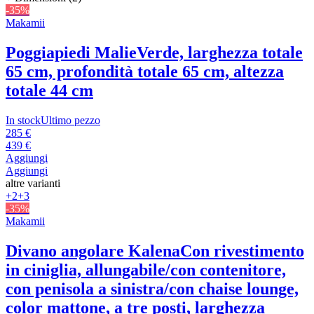
-35%
Makamii
Poggiapiedi Malie
Verde, larghezza totale
65 cm, profondità totale 65 cm, altezza
totale 44 cm
In stock
Ultimo pezzo
285 €
439 €
Aggiungi
Aggiungi
altre varianti
+2
+3
-35%
Makamii
Divano angolare Kalena
Con rivestimento
in ciniglia, allungabile/con contenitore,
con penisola a sinistra/con chaise lounge,
color mattone, a tre posti, larghezza