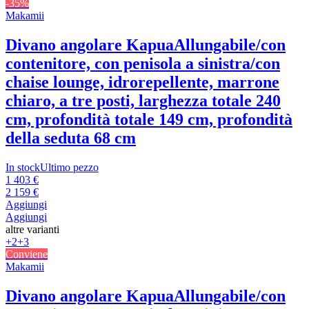
-35%
Makamii
Divano angolare Kapua
Allungabile/con
contenitore, con penisola a sinistra/con
chaise lounge, idrorepellente, marrone
chiaro, a tre posti, larghezza totale 240
cm, profondità totale 149 cm, profondità
della seduta 68 cm
In stock
Ultimo pezzo
1 403 €
2 159 €
Aggiungi
Aggiungi
altre varianti
+2
+3
Conviene
Makamii
Divano angolare Kapua
Allungabile/con