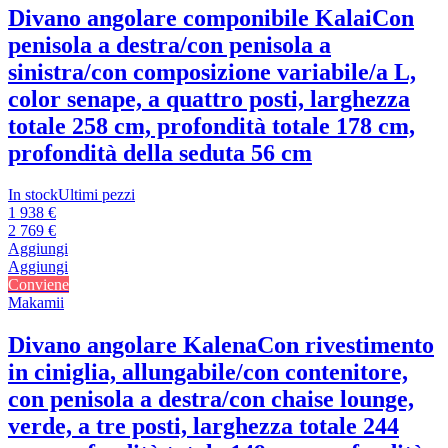
Divano angolare componibile Kalai
Con
penisola a destra/con penisola a
sinistra/con composizione variabile/a L,
color senape, a quattro posti, larghezza
totale 258 cm, profondità totale 178 cm,
profondità della seduta 56 cm
In stock
Ultimi pezzi
1 938 €
2 769 €
Aggiungi
Aggiungi
Conviene
Makamii
Divano angolare Kalena
Con rivestimento
in ciniglia, allungabile/con contenitore,
con penisola a destra/con chaise lounge,
verde, a tre posti, larghezza totale 244