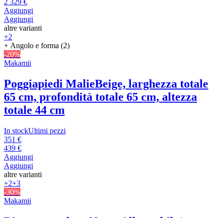
2 329 €
Aggiungi
Aggiungi
altre varianti
+2
+ Angolo e forma (2)
-20%
Makamii
Poggiapiedi Malie
Beige, larghezza totale
65 cm, profondità totale 65 cm, altezza
totale 44 cm
In stock
Ultimi pezzi
351 €
439 €
Aggiungi
Aggiungi
altre varianti
+2
+3
-30%
Makamii