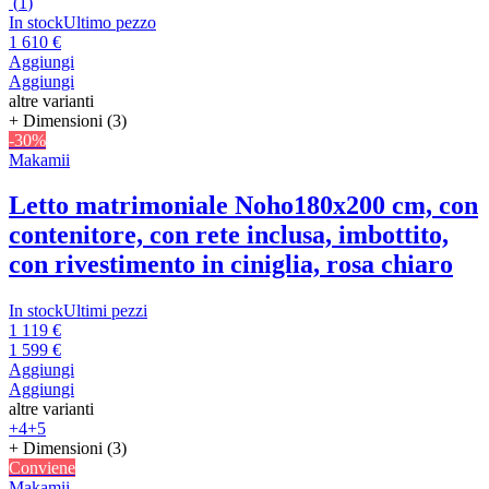
(
1
)
In stock
Ultimo pezzo
1 610 €
Aggiungi
Aggiungi
altre varianti
+ Dimensioni (3)
-30%
Makamii
Letto matrimoniale Noho
180x200 cm, con
contenitore, con rete inclusa, imbottito,
con rivestimento in ciniglia, rosa chiaro
In stock
Ultimi pezzi
1 119 €
1 599 €
Aggiungi
Aggiungi
altre varianti
+4
+5
+ Dimensioni (3)
Conviene
Makamii