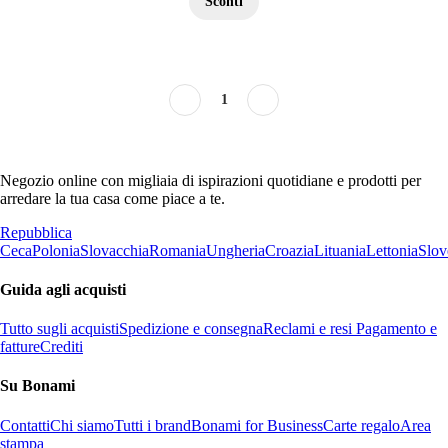
Sconti
1
Negozio online con migliaia di ispirazioni quotidiane e prodotti per
arredare la tua casa come piace a te.
Repubblica
Ceca
Polonia
Slovacchia
Romania
Ungheria
Croazia
Lituania
Lettonia
Slov
Guida agli acquisti
Tutto sugli acquisti
Spedizione e consegna
Reclami e resi
Pagamento e
fatture
Crediti
Su Bonami
Contatti
Chi siamo
Tutti i brand
Bonami for Business
Carte regalo
Area
stampa