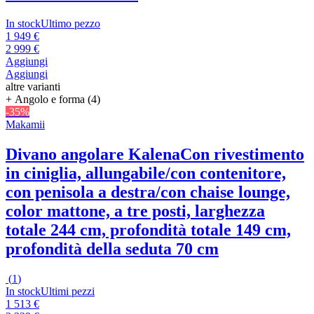
In stock
Ultimo pezzo
1 949 €
2 999 €
Aggiungi
Aggiungi
altre varianti
+ Angolo e forma (4)
-35%
Makamii
Divano angolare Kalena
Con rivestimento
in ciniglia, allungabile/con contenitore,
con penisola a destra/con chaise lounge,
color mattone, a tre posti, larghezza
totale 244 cm, profondità totale 149 cm,
profondità della seduta 70 cm
(
1
)
In stock
Ultimi pezzi
1 513 €