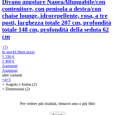
Divano angolare Nanea
Allungabile/con
contenitore, con penisola a destra/con
chaise lounge, idrorepellente, rosa, a tre
posti, larghezza totale 207 cm, profondità
totale 148 cm, profondità della seduta 62
cm
(
7
)
In stock
Ultimi pezzi
1 336 €
1 909 €
Aggiungi
Aggiungi
altre varianti
+4
+5
+ Angolo e forma (2)
+ Dimensioni (2)
Per vedere più risultati, rimuovi uno o più filtri