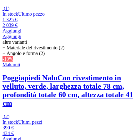
(
1
)
In stock
Ultimo pezzo
1 325 €
2 039 €
Aggiungi
Aggiungi
altre varianti
+ Materiale del rivestimento (2)
+ Angolo e forma (2)
-10%
Makamii
Poggiapiedi Nalu
Con rivestimento in
velluto, verde, larghezza totale 78 cm,
profondità totale 60 cm, altezza totale 41
cm
(
2
)
In stock
Ultimi pezzi
390 €
434 €
Aggiungi