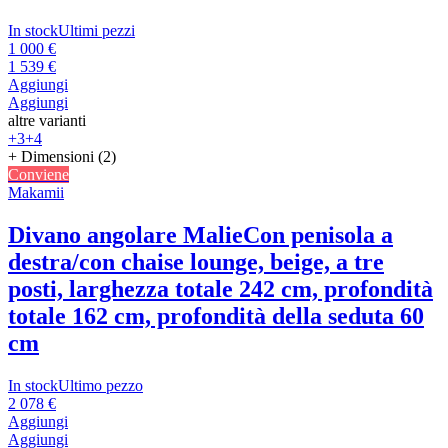
In stock
Ultimi pezzi
1 000 €
1 539 €
Aggiungi
Aggiungi
altre varianti
+3
+4
+ Dimensioni (2)
Conviene
Makamii
Divano angolare Malie
Con penisola a
destra/con chaise lounge, beige, a tre
posti, larghezza totale 242 cm, profondità
totale 162 cm, profondità della seduta 60
cm
In stock
Ultimo pezzo
2 078 €
Aggiungi
Aggiungi