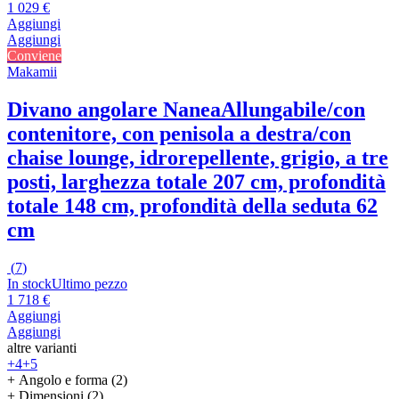
1 029 €
Aggiungi
Aggiungi
Conviene
Makamii
Divano angolare Nanea
Allungabile/con
contenitore, con penisola a destra/con
chaise lounge, idrorepellente, grigio, a tre
posti, larghezza totale 207 cm, profondità
totale 148 cm, profondità della seduta 62
cm
(
7
)
In stock
Ultimo pezzo
1 718 €
Aggiungi
Aggiungi
altre varianti
+4
+5
+ Angolo e forma (2)
+ Dimensioni (2)