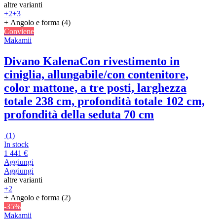
altre varianti
+2
+3
+ Angolo e forma (4)
Conviene
Makamii
Divano Kalena
Con rivestimento in
ciniglia, allungabile/con contenitore,
color mattone, a tre posti, larghezza
totale 238 cm, profondità totale 102 cm,
profondità della seduta 70 cm
(
1
)
In stock
1 441 €
Aggiungi
Aggiungi
altre varianti
+2
+ Angolo e forma (2)
-35%
Makamii