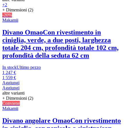
+2
+ Dimensioni (2)
-20%
Makamii
Divano Omao
Con rivestimento in
ciniglia, verde, a due posti, larghezza
totale 204 cm, profondità totale 102 cm,
profondità della seduta 62 cm
In stock
Ultimo pezzo
1 247 €
1 559 €
Aggiungi
Aggiungi
altre varianti
+ Dimensioni (2)
Conviene
Makamii
Divano angolare Omao
Con rivestimento