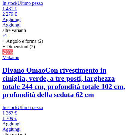
In stock
Ultimo pezzo
1 481 €
2 279 €
Aggiungi
Aggiungi
altre varianti
+2
+ Angolo e forma (2)
+ Dimensioni (2)
-20%
Makamii
Divano Omao
Con rivestimento in
ciniglia, verde, a tre posti, larghezza
totale 244 cm, profondità totale 102 cm,
profondità della seduta 62 cm
In stock
Ultimo pezzo
1 367 €
1 709 €
Aggiungi
Aggiungi
altre varianti