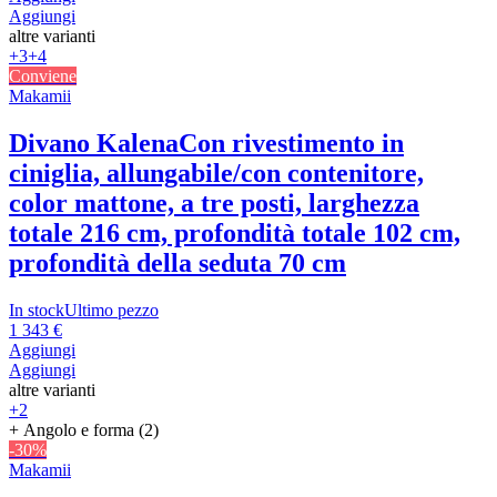
Aggiungi
altre varianti
+3
+4
Conviene
Makamii
Divano Kalena
Con rivestimento in
ciniglia, allungabile/con contenitore,
color mattone, a tre posti, larghezza
totale 216 cm, profondità totale 102 cm,
profondità della seduta 70 cm
In stock
Ultimo pezzo
1 343 €
Aggiungi
Aggiungi
altre varianti
+2
+ Angolo e forma (2)
-30%
Makamii