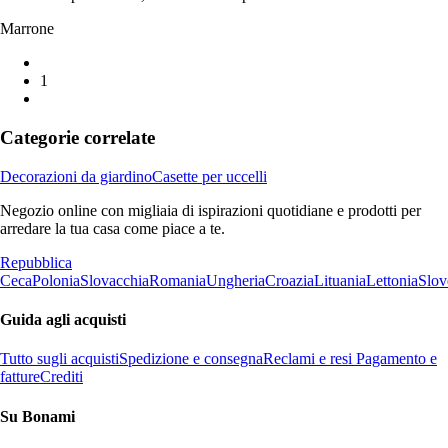
Marrone
1
Categorie correlate
Decorazioni da giardino
Casette per uccelli
Negozio online con migliaia di ispirazioni quotidiane e prodotti per
arredare la tua casa come piace a te.
Repubblica
Ceca
Polonia
Slovacchia
Romania
Ungheria
Croazia
Lituania
Lettonia
Slov
Guida agli acquisti
Tutto sugli acquisti
Spedizione e consegna
Reclami e resi
Pagamento e
fatture
Crediti
Su Bonami