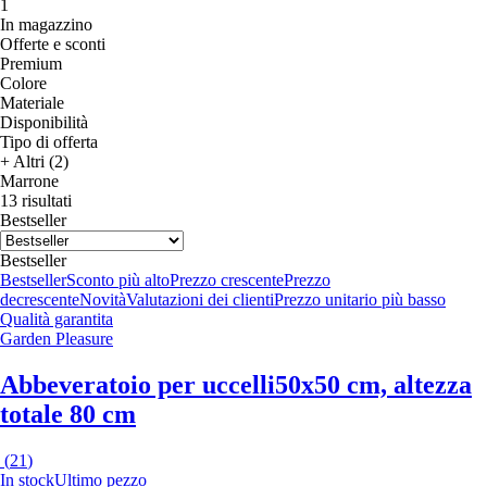
1
In magazzino
Offerte e sconti
Premium
Colore
Materiale
Disponibilità
Tipo di offerta
+ Altri (2)
Marrone
13 risultati
Bestseller
Bestseller
Bestseller
Sconto più alto
Prezzo crescente
Prezzo
decrescente
Novità
Valutazioni dei clienti
Prezzo unitario più basso
Qualità garantita
Garden Pleasure
Abbeveratoio per uccelli
50x50 cm, altezza
totale 80 cm
(
21
)
In stock
Ultimo pezzo