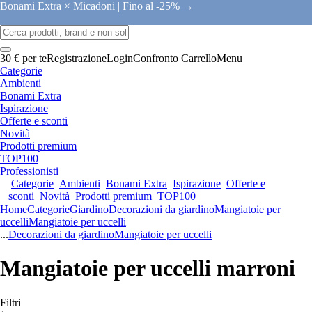
Bonami Extra × Micadoni |
Fino al -25% →
30 € per te
Registrazione
Login
Confronto
Carrello
Menu
Categorie
Ambienti
Bonami Extra
Ispirazione
Offerte e sconti
Novità
Prodotti premium
TOP100
Professionisti
Categorie
Ambienti
Bonami Extra
Ispirazione
Offerte e
sconti
Novità
Prodotti premium
TOP100
Home
Categorie
Giardino
Decorazioni da giardino
Mangiatoie per
uccelli
Mangiatoie per uccelli
...
Decorazioni da giardino
Mangiatoie per uccelli
Mangiatoie per uccelli marroni
Filtri