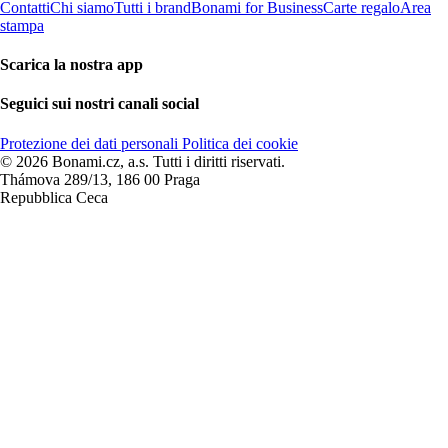
Contatti
Chi siamo
Tutti i brand
Bonami for Business
Carte regalo
Area
stampa
Scarica la nostra app
Seguici sui nostri canali social
Protezione dei dati personali
Politica dei cookie
© 2026 Bonami.cz, a.s. Tutti i diritti riservati.
Thámova 289/13, 186 00 Praga
Repubblica Ceca