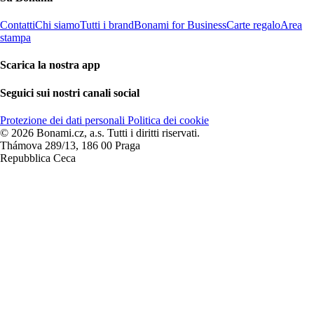
Contatti
Chi siamo
Tutti i brand
Bonami for Business
Carte regalo
Area
stampa
Scarica la nostra app
Seguici sui nostri canali social
Protezione dei dati personali
Politica dei cookie
© 2026 Bonami.cz, a.s. Tutti i diritti riservati.
Thámova 289/13, 186 00 Praga
Repubblica Ceca