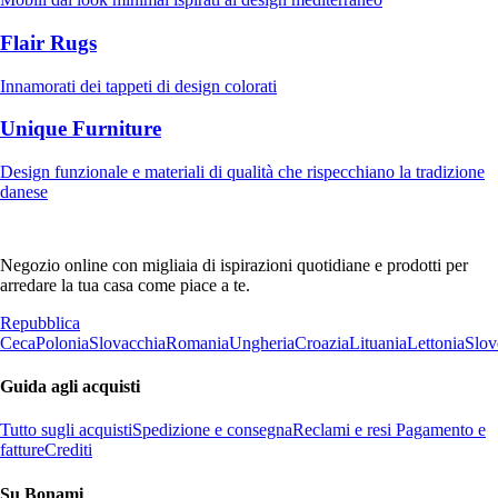
Flair Rugs
Innamorati dei tappeti di design colorati
Unique Furniture
Design funzionale e materiali di qualità che rispecchiano la tradizione
danese
Negozio online con migliaia di ispirazioni quotidiane e prodotti per
arredare la tua casa come piace a te.
Repubblica
Ceca
Polonia
Slovacchia
Romania
Ungheria
Croazia
Lituania
Lettonia
Slov
Guida agli acquisti
Tutto sugli acquisti
Spedizione e consegna
Reclami e resi
Pagamento e
fatture
Crediti
Su Bonami