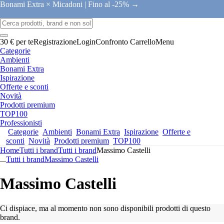
Bonami Extra × Micadoni |
Fino al -25% →
30 € per te
Registrazione
Login
Confronto
Carrello
Menu
Categorie
Ambienti
Bonami Extra
Ispirazione
Offerte e sconti
Novità
Prodotti premium
TOP100
Professionisti
Categorie
Ambienti
Bonami Extra
Ispirazione
Offerte e
sconti
Novità
Prodotti premium
TOP100
Home
Tutti i brand
Tutti i brand
Massimo Castelli
...
Tutti i brand
Massimo Castelli
Massimo Castelli
Ci dispiace, ma al momento non sono disponibili prodotti di questo
brand.