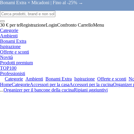
Bonami Extra × Micadoni |
Fino al -25% →
30 € per te
Registrazione
Login
Confronto
Carrello
Menu
Categorie
Ambienti
Bonami Extra
Ispirazione
Offerte e sconti
Novità
Prodotti premium
TOP100
Professionisti
Categorie
Ambienti
Bonami Extra
Ispirazione
Offerte e sconti
No
Home
Categorie
Accessori per la casa
Accessori per la cucina
Organizer 
...
Organizer per il bancone della cucina
Ripiani aggiuntivi