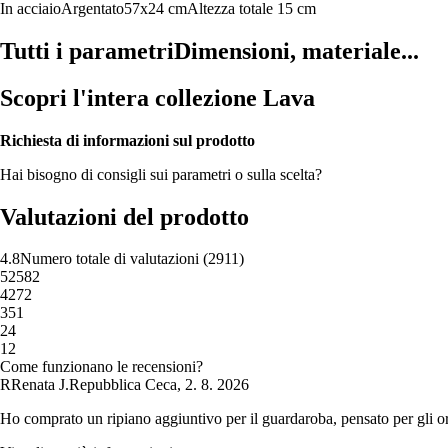
In acciaio
Argentato
57x24 cm
Altezza totale 15 cm
Tutti i parametri
Dimensioni, materiale...
Scopri l'intera collezione Lava
Richiesta di informazioni sul prodotto
Hai bisogno di consigli sui parametri o sulla scelta?
Valutazioni del prodotto
4.8
Numero totale di valutazioni
(
2911
)
5
2582
4
272
3
51
2
4
1
2
Come funzionano le recensioni?
R
Renata J.
Repubblica Ceca
,
2. 8. 2026
Ho comprato un ripiano aggiuntivo per il guardaroba, pensato per gli org