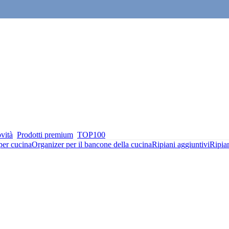
vità
Prodotti premium
TOP100
per cucina
Organizer per il bancone della cucina
Ripiani aggiuntivi
Ripian