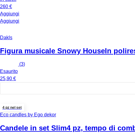
260 €
Aggiungi
Aggiungi
Dakls
Figura musicale Snowy House
In polire
(
3
)
Esaurito
25,90 €
4 pz nel set
Eco candles by Ego dekor
Candele in set Slim
4 pz, tempo di comb