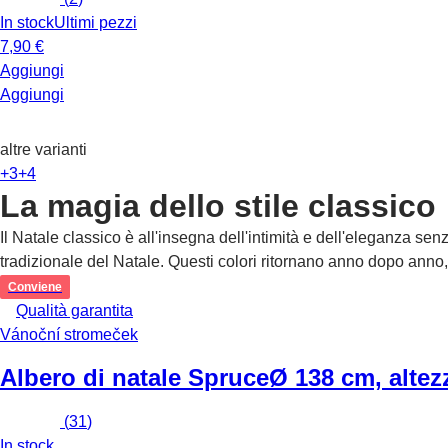
In stock
Ultimi pezzi
7,90 €
Aggiungi
Aggiungi
altre varianti
+3
+4
La magia dello stile classico
Il Natale classico è all'insegna dell'intimità e dell'eleganza s
tradizionale del Natale. Questi colori ritornano anno dopo ann
Conviene
Qualità garantita
Vánoční stromeček
Albero di natale Spruce
Ø 138 cm, altez
(
31
)
In stock