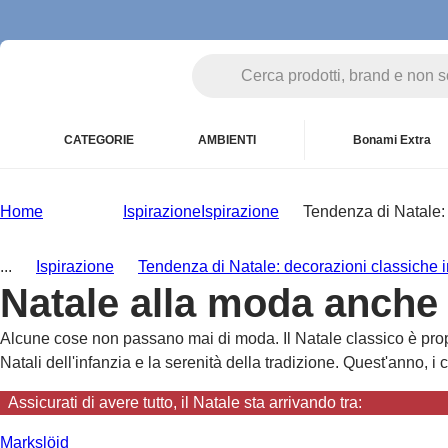
CATEGORIE
AMBIENTI
Bonami Extra
Home
Ispirazione
Ispirazione
Tendenza di Natale: 
...
Ispirazione
Tendenza di Natale: decorazioni classiche i
Natale alla moda anche 
Alcune cose non passano mai di moda. Il Natale classico è propri
Natali dell'infanzia e la serenità della tradizione. Quest'anno, i
Assicurati di avere tutto, il Natale sta arrivando tra:
Markslöjd