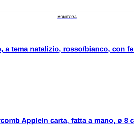
MONITORA
o, a tema natalizio, rosso/bianco, con f
eycomb Apple
In carta, fatta a mano, ø 8 