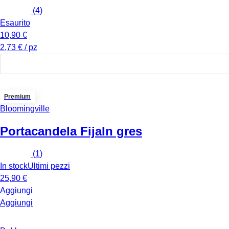
(
4
)
Esaurito
10,90 €
2,73 € / pz
Premium
Bloomingville
Portacandela Fija
In gres
(
1
)
In stock
Ultimi pezzi
25,90 €
Aggiungi
Aggiungi