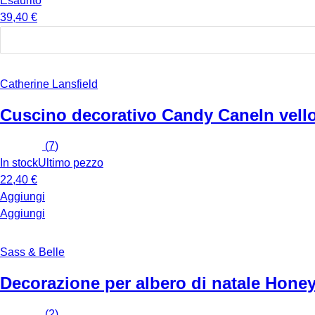
Esaurito
39,40 €
Catherine Lansfield
Cuscino decorativo Candy Cane
In vell
(
7
)
In stock
Ultimo pezzo
22,40 €
Aggiungi
Aggiungi
Sass & Belle
Decorazione per albero di natale Hon
(
2
)