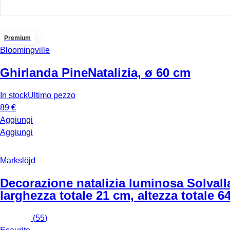
Premium
Bloomingville
Ghirlanda Pine
Natalizia, ø 60 cm
In stock
Ultimo pezzo
89 €
Aggiungi
Aggiungi
Markslöjd
Decorazione natalizia luminosa Solvall
larghezza totale 21 cm, altezza totale 6
(
55
)