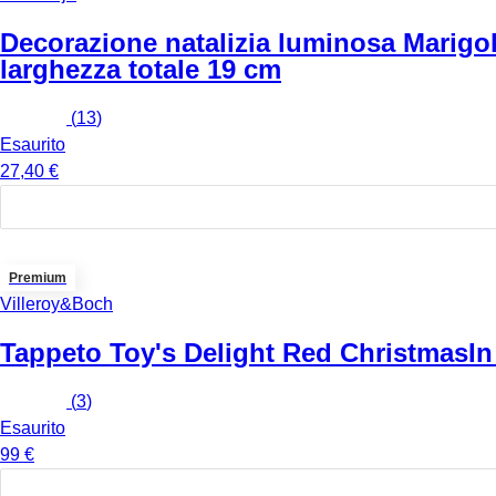
Decorazione natalizia luminosa Marigo
larghezza totale 19 cm
(
13
)
Esaurito
27,40 €
Premium
Villeroy&Boch
Tappeto Toy's Delight Red Christmas
In
(
3
)
Esaurito
99 €