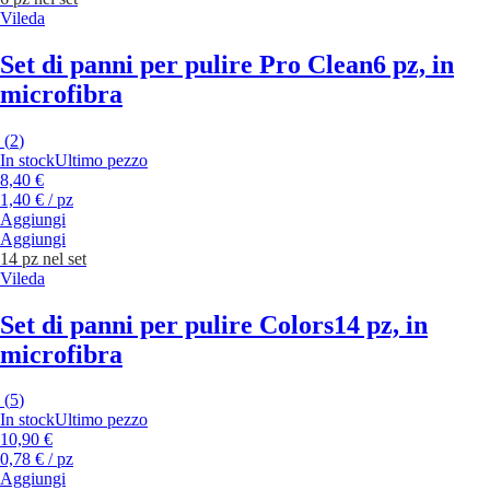
Vileda
Set di panni per pulire Pro Clean
6 pz, in
microfibra
(
2
)
In stock
Ultimo pezzo
8,40 €
1,40 € / pz
Aggiungi
Aggiungi
14 pz nel set
Vileda
Set di panni per pulire Colors
14 pz, in
microfibra
(
5
)
In stock
Ultimo pezzo
10,90 €
0,78 € / pz
Aggiungi