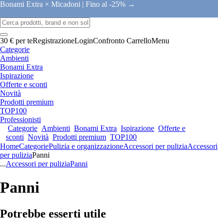
Bonami Extra × Micadoni |
Fino al -25% →
30 € per te
Registrazione
Login
Confronto
Carrello
Menu
Categorie
Ambienti
Bonami Extra
Ispirazione
Offerte e sconti
Novità
Prodotti premium
TOP100
Professionisti
Categorie
Ambienti
Bonami Extra
Ispirazione
Offerte e
sconti
Novità
Prodotti premium
TOP100
Home
Categorie
Pulizia e organizzazione
Accessori per pulizia
Accessori
per pulizia
Panni
...
Accessori per pulizia
Panni
Panni
Potrebbe esserti utile