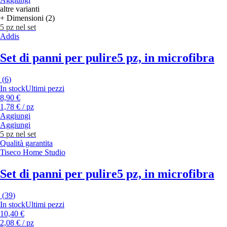
altre varianti
+ Dimensioni (2)
5 pz nel set
Addis
Set di panni per pulire
5 pz, in microfibra
(
6
)
In stock
Ultimi pezzi
8,90 €
1,78 € / pz
Aggiungi
Aggiungi
5 pz nel set
Qualità garantita
Tiseco Home Studio
Set di panni per pulire
5 pz, in microfibra
(
39
)
In stock
Ultimi pezzi
10,40 €
2,08 € / pz