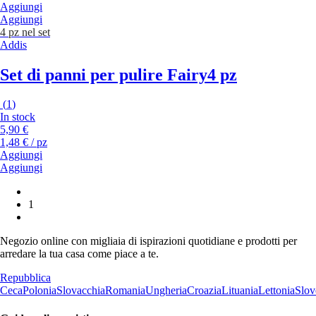
Aggiungi
Aggiungi
4 pz nel set
Addis
Set di panni per pulire Fairy
4 pz
(
1
)
In stock
5,90 €
1,48 € / pz
Aggiungi
Aggiungi
1
Negozio online con migliaia di ispirazioni quotidiane e prodotti per
arredare la tua casa come piace a te.
Repubblica
Ceca
Polonia
Slovacchia
Romania
Ungheria
Croazia
Lituania
Lettonia
Slov