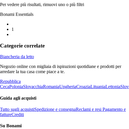
Per vedere più risultati, rimuovi uno o più filtri
Bonami Essentials
1
Categorie correlate
Biancheria da letto
Negozio online con migliaia di ispirazioni quotidiane e prodotti per
arredare la tua casa come piace a te.
Repubblica
Ceca
Polonia
Slovacchia
Romania
Ungheria
Croazia
Lituania
Lettonia
Slov
Guida agli acquisti
Tutto sugli acquisti
Spedizione e consegna
Reclami e resi
Pagamento e
fatture
Crediti
Su Bonami