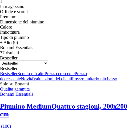
1
In magazzino
Offerte e sconti
Premium
Dimensione del piumino
Calore
Imbottitura
Tipo di piumino
+ Altri (6)
Bonami Essentials
37 risultati
Bestseller
Bestseller
Bestseller
Sconto più alto
Prezzo crescente
Prezzo
decrescente
Novità
Valutazioni dei clienti
Prezzo unitario più basso
Solo su Bonami
Qualità garantita
Bonami Essentials
Piumino Medium
Quattro stagioni, 200x200
cm
(
100
)