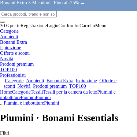
Bonami Extra × Micadoni |
Fino al -25% →
30 € per te
Registrazione
Login
Confronto
Carrello
Menu
Categorie
Ambienti
Bonami Extra
Ispirazione
Offerte e sconti
Novità
Prodotti premium
TOP100
Professionisti
Categorie
Ambienti
Bonami Extra
Ispirazione
Offerte e
sconti
Novità
Prodotti premium
TOP100
Home
Categorie
Tessili
Tessili per la camera da letto
Piumini e
imbottiture
Piumini
Piumini
...
Piumini e imbottiture
Piumini
Piumini · Bonami Essentials
Filtri