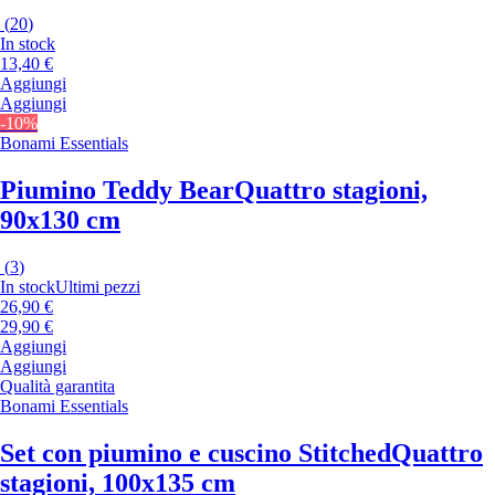
(
20
)
In stock
13,40 €
Aggiungi
Aggiungi
-10%
Bonami Essentials
Piumino Teddy Bear
Quattro stagioni,
90x130 cm
(
3
)
In stock
Ultimi pezzi
26,90 €
29,90 €
Aggiungi
Aggiungi
Qualità garantita
Bonami Essentials
Set con piumino e cuscino Stitched
Quattro
stagioni, 100x135 cm