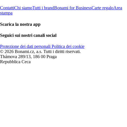
Contatti
Chi siamo
Tutti i brand
Bonami for Business
Carte regalo
Area
stampa
Scarica la nostra app
Seguici sui nostri canali social
Protezione dei dati personali
Politica dei cookie
© 2026 Bonami.cz, a.s. Tutti i diritti riservati.
Thámova 289/13, 186 00 Praga
Repubblica Ceca