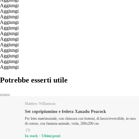
Aggiungi
Aggiungi
Aggiungi
Aggiungi
Aggiungi
Aggiungi
Aggiungi
Aggiungi
Aggiungi
Aggiungi
Aggiungi
Aggiungi
Potrebbe esserti utile
Matthew Williamson
Set copripiumino e federa Xanadu Peacock
Per letto matrimoniale, con chiusura con bottoni, di lusso/reversibile, in raso
di cotone, con fantasia animale, viola, 200x200 cm
(
3
)
In stock
Ultimi pezzi