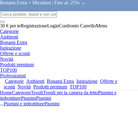
Bonami Extra × Micadoni |
Fino al -25% →
30 € per te
Registrazione
Login
Confronto
Carrello
Menu
Categorie
Ambienti
Bonami Extra
Ispirazione
Offerte e sconti
Novità
Prodotti premium
TOP100
Professionisti
Categorie
Ambienti
Bonami Extra
Ispirazione
Offerte e
sconti
Novità
Prodotti premium
TOP100
Home
Categorie
Tessili
Tessili per la camera da letto
Piumini e
imbottiture
Piumini
Piumini
...
Piumini e imbottiture
Piumini