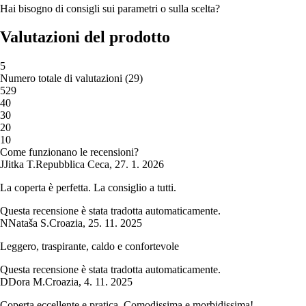
Hai bisogno di consigli sui parametri o sulla scelta?
Valutazioni del prodotto
5
Numero totale di valutazioni
(
29
)
5
29
4
0
3
0
2
0
1
0
Come funzionano le recensioni?
J
Jitka T.
Repubblica Ceca
,
27. 1. 2026
La coperta è perfetta. La consiglio a tutti.
Questa recensione è stata tradotta automaticamente.
N
Nataša S.
Croazia
,
25. 11. 2025
Leggero, traspirante, caldo e confortevole
Questa recensione è stata tradotta automaticamente.
D
Dora M.
Croazia
,
4. 11. 2025
Coperta eccellente e pratica. Comodissima e morbidissima!