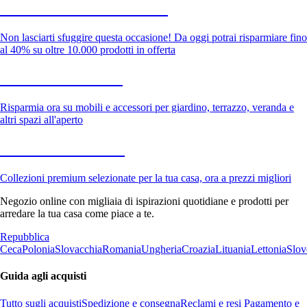
Saldi estivi fino al -40%
Non lasciarti sfuggire questa occasione! Da oggi potrai risparmiare fino
al 40% su oltre 10.000 prodotti in offerta
Giardino in saldo
Risparmia ora su mobili e accessori per giardino, terrazzo, veranda e
altri spazi all'aperto
Premium in saldo
Collezioni premium selezionate per la tua casa, ora a prezzi migliori
Negozio online con migliaia di ispirazioni quotidiane e prodotti per
arredare la tua casa come piace a te.
Repubblica
Ceca
Polonia
Slovacchia
Romania
Ungheria
Croazia
Lituania
Lettonia
Slov
Guida agli acquisti
Tutto sugli acquisti
Spedizione e consegna
Reclami e resi
Pagamento e