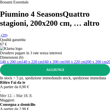
Bonami Essentials
Piumino 4 Seasons
Quattro
stagioni, 200x200 cm
, …
altro
(
29
)
Qualità garantita
67 €
Desidero pagare in 3 rate senza interessi
Dimensioni (6)
140 x 200 cm
140 x 220 cm
160 x 200 cm
160 x 220 cm
200 x 200 cm
2
AGGIUNGI
In stock > 5 pz, spedizione immediata
In stock, spedizione immediata
Ritiro Fai da te
A partire da 0,90 €
·
Mer 12. – Mar 18. 8.
Maggiori
Consegna a domicilio
A partire da 2,90 €