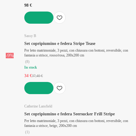
98 €
AGGIUNGI
Sassy B
Set copripiumino e federa Stripe Tease
Per letto matrimoniale, 3 pezzi, con chiusura con bottoni, reversibile, con
-9%
fantasia a strisce, rosso/rosa, 200x200 cm
(
8
)
In stock
34 €
37,40 €
AGGIUNGI
Catherine Lansfield
Set copripiumino e federa Seersucker Frill Stripe
Per letto matrimoniale, 3 pezzi, con chiusura con bottoni, reversibile, con
fantasia a strisce, beige, 200x200 cm
(
1
)