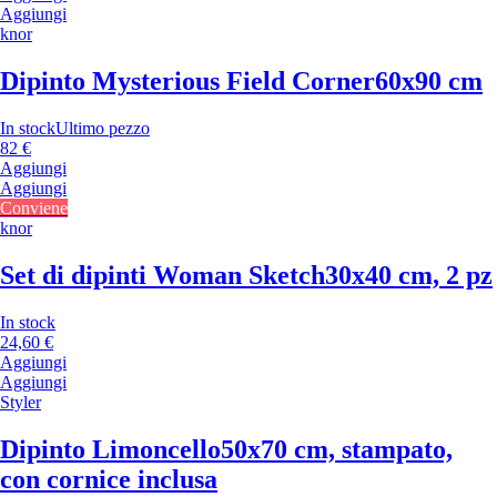
Aggiungi
knor
Dipinto Mysterious Field Corner
60x90 cm
In stock
Ultimo pezzo
82 €
Aggiungi
Aggiungi
Conviene
knor
Set di dipinti Woman Sketch
30x40 cm, 2 pz
In stock
24,60 €
Aggiungi
Aggiungi
Styler
Dipinto Limoncello
50x70 cm, stampato,
con cornice inclusa