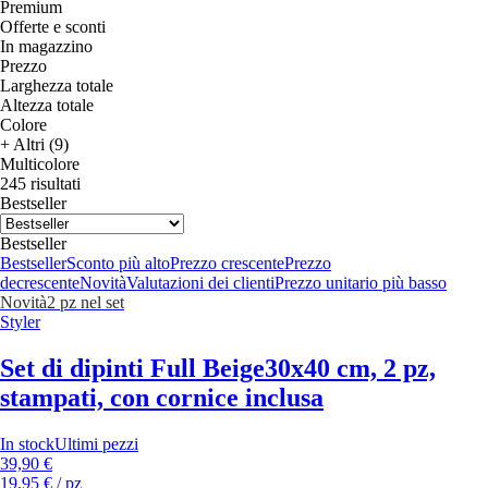
Premium
Offerte e sconti
In magazzino
Prezzo
Larghezza totale
Altezza totale
Colore
+ Altri (9)
Multicolore
245 risultati
Bestseller
Bestseller
Bestseller
Sconto più alto
Prezzo crescente
Prezzo
decrescente
Novità
Valutazioni dei clienti
Prezzo unitario più basso
Novità
2 pz nel set
Styler
Set di dipinti Full Beige
30x40 cm, 2 pz,
stampati, con cornice inclusa
In stock
Ultimi pezzi
39,90 €
19,95 € / pz