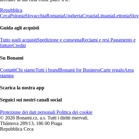
Repubblica
Ceca
Polonia
Slovacchia
Romania
Ungheria
Croazia
Lituania
Lettonia
Slov
Guida agli acquisti
Tutto sugli acquisti
Spedizione e consegna
Reclami e resi
Pagamento e
fatture
Crediti
Su Bonami
Contatti
Chi siamo
Tutti i brand
Bonami for Business
Carte regalo
Area
stampa
Scarica la nostra app
Seguici sui nostri canali social
Protezione dei dati personali
Politica dei cookie
© 2026 Bonami.cz, a.s. Tutti i diritti riservati.
Thámova 289/13, 186 00 Praga
Repubblica Ceca