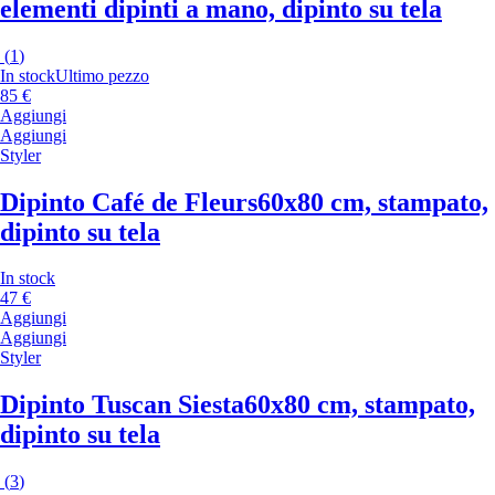
elementi dipinti a mano, dipinto su tela
(
1
)
In stock
Ultimo pezzo
85 €
Aggiungi
Aggiungi
Styler
Dipinto Café de Fleurs
60x80 cm, stampato,
dipinto su tela
In stock
47 €
Aggiungi
Aggiungi
Styler
Dipinto Tuscan Siesta
60x80 cm, stampato,
dipinto su tela
(
3
)