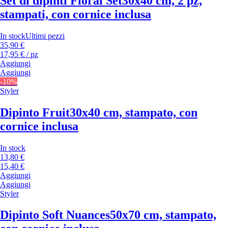
Set di dipinti Floral Set
30x40 cm, 2 pz,
stampati, con cornice inclusa
In stock
Ultimi pezzi
35,90 €
17,95 € / pz
Aggiungi
Aggiungi
-10%
Styler
Dipinto Fruit
30x40 cm, stampato, con
cornice inclusa
In stock
13,80 €
15,40 €
Aggiungi
Aggiungi
Styler
Dipinto Soft Nuances
50x70 cm, stampato,