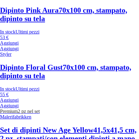
Dipinto Pink Aura
70x100 cm, stampato,
dipinto su tela
In stock
Ultimi pezzi
53 €
Aggiungi
Aggiungi
Styler
Dipinto Floral Gust
70x100 cm, stampato,
dipinto su tela
In stock
Ultimi pezzi
55 €
Aggiungi
Aggiungi
Premium
2 pz nel set
Malerifabrikken
Set di dipinti New Age Yellow
41,5x41,5 cm,
2 pz, stampati/con elementi dipinti a mano,