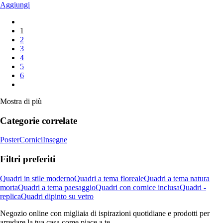
Aggiungi
1
2
3
4
5
6
Mostra di più
Categorie correlate
Poster
Cornici
Insegne
Filtri preferiti
Quadri in stile moderno
Quadri a tema floreale
Quadri a tema natura
morta
Quadri a tema paesaggio
Quadri con cornice inclusa
Quadri -
replica
Quadri dipinto su vetro
Negozio online con migliaia di ispirazioni quotidiane e prodotti per
arredare la tua casa come piace a te.