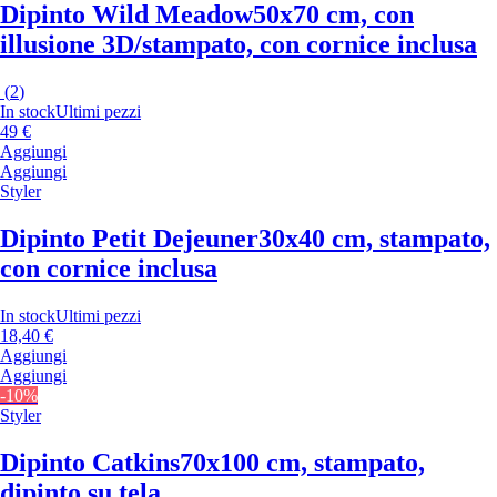
Dipinto Wild Meadow
50x70 cm, con
illusione 3D/stampato, con cornice inclusa
(
2
)
In stock
Ultimi pezzi
49 €
Aggiungi
Aggiungi
Styler
Dipinto Petit Dejeuner
30x40 cm, stampato,
con cornice inclusa
In stock
Ultimi pezzi
18,40 €
Aggiungi
Aggiungi
-10%
Styler
Dipinto Catkins
70x100 cm, stampato,
dipinto su tela