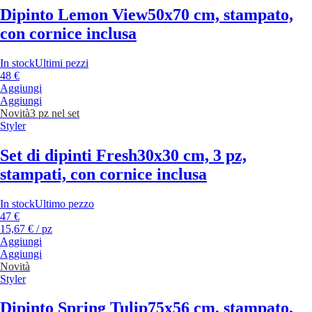
Dipinto Lemon View
50x70 cm, stampato,
con cornice inclusa
In stock
Ultimi pezzi
48 €
Aggiungi
Aggiungi
Novità
3 pz nel set
Styler
Set di dipinti Fresh
30x30 cm, 3 pz,
stampati, con cornice inclusa
In stock
Ultimo pezzo
47 €
15,67 € / pz
Aggiungi
Aggiungi
Novità
Styler
Dipinto Spring Tulip
75x56 cm, stampato,