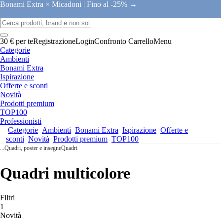
Bonami Extra × Micadoni |
Fino al -25% →
30 € per te
Registrazione
Login
Confronto
Carrello
Menu
Categorie
Ambienti
Bonami Extra
Ispirazione
Offerte e sconti
Novità
Prodotti premium
TOP100
Professionisti
Categorie
Ambienti
Bonami Extra
Ispirazione
Offerte e
sconti
Novità
Prodotti premium
TOP100
...
Quadri, poster e insegne
Quadri
Quadri multicolore
Filtri
1
Novità