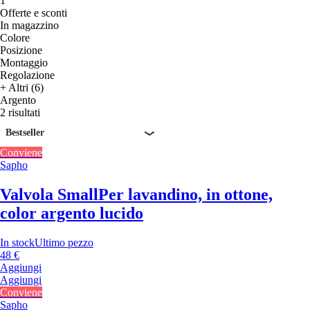
1
Offerte e sconti
In magazzino
Colore
Posizione
Montaggio
Regolazione
+ Altri (6)
Argento
2 risultati
Bestseller
Conviene
Sapho
Valvola Small
Per lavandino, in ottone,
color argento lucido
In stock
Ultimo pezzo
48 €
Aggiungi
Aggiungi
Conviene
Sapho