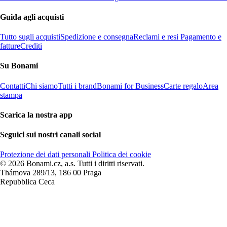
Guida agli acquisti
Tutto sugli acquisti
Spedizione e consegna
Reclami e resi
Pagamento e
fatture
Crediti
Su Bonami
Contatti
Chi siamo
Tutti i brand
Bonami for Business
Carte regalo
Area
stampa
Scarica la nostra app
Seguici sui nostri canali social
Protezione dei dati personali
Politica dei cookie
© 2026 Bonami.cz, a.s. Tutti i diritti riservati.
Thámova 289/13, 186 00 Praga
Repubblica Ceca