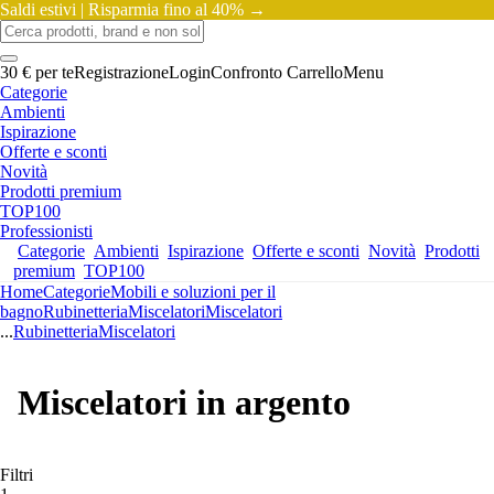
Saldi estivi |
Risparmia fino al 40% →
30 € per te
Registrazione
Login
Confronto
Carrello
Menu
Categorie
Ambienti
Ispirazione
Offerte e sconti
Novità
Prodotti premium
TOP100
Professionisti
Categorie
Ambienti
Ispirazione
Offerte e sconti
Novità
Prodotti
premium
TOP100
Home
Categorie
Mobili e soluzioni per il
bagno
Rubinetteria
Miscelatori
Miscelatori
...
Rubinetteria
Miscelatori
Miscelatori in argento
Filtri