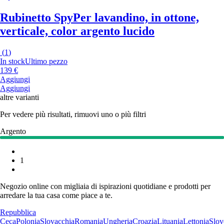
Rubinetto Spy
Per lavandino, in ottone,
verticale, color argento lucido
(
1
)
In stock
Ultimo pezzo
139 €
Aggiungi
Aggiungi
altre varianti
Per vedere più risultati, rimuovi uno o più filtri
Argento
1
Negozio online con migliaia di ispirazioni quotidiane e prodotti per
arredare la tua casa come piace a te.
Repubblica
Ceca
Polonia
Slovacchia
Romania
Ungheria
Croazia
Lituania
Lettonia
Slov