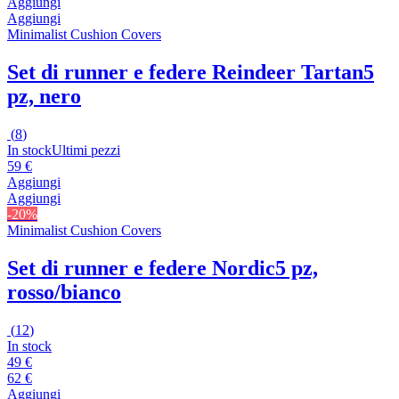
Aggiungi
Aggiungi
Minimalist Cushion Covers
Set di runner e federe Reindeer Tartan
5
pz, nero
(
8
)
In stock
Ultimi pezzi
59 €
Aggiungi
Aggiungi
-20%
Minimalist Cushion Covers
Set di runner e federe Nordic
5 pz,
rosso/bianco
(
12
)
In stock
49 €
62 €
Aggiungi