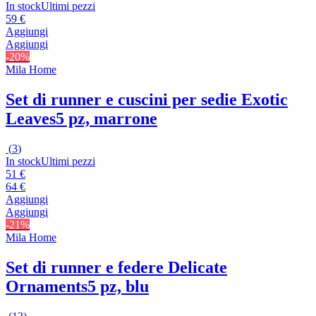
In stock
Ultimi pezzi
59 €
Aggiungi
Aggiungi
-20%
Mila Home
Set di runner e cuscini per sedie Exotic
Leaves
5 pz, marrone
(
3
)
In stock
Ultimi pezzi
51 €
64 €
Aggiungi
Aggiungi
-21%
Mila Home
Set di runner e federe Delicate
Ornaments
5 pz, blu