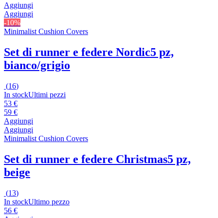
Aggiungi
Aggiungi
-10%
Minimalist Cushion Covers
Set di runner e federe Nordic
5 pz,
bianco/grigio
(
16
)
In stock
Ultimi pezzi
53 €
59 €
Aggiungi
Aggiungi
Minimalist Cushion Covers
Set di runner e federe Christmas
5 pz,
beige
(
13
)
In stock
Ultimo pezzo
56 €