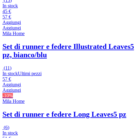
(
13
)
In stock
45 €
57 €
Aggiungi
Aggiungi
Mila Home
Set di runner e federe Illustrated Leaves
5
pz, bianco/blu
(
11
)
In stock
Ultimi pezzi
57 €
Aggiungi
Aggiungi
-10%
Mila Home
Set di runner e federe Long Leaves
5 pz
(
6
)
In stock