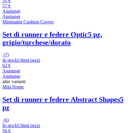
51 €
57 €
Aggiungi
Aggiungi
Minimalist Cushion Covers
Set di runner e federe Optic
5 pz,
grigio/turchese/dorato
(
7
)
In stock
Ultimi pezzi
62 €
Aggiungi
Aggiungi
altre varianti
Mila Home
Set di runner e federe Abstract Shapes
5
pz
(
6
)
In stock
Ultimi pezzi
56 €