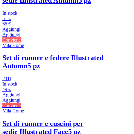
sedie Illustrated Autumn
5 pz
In stock
51 €
65 €
Aggiungi
Aggiungi
Conviene
Mila Home
Set di runner e federe Illustrated
Autumn
5 pz
(
11
)
In stock
49 €
Aggiungi
Aggiungi
Conviene
Mila Home
Set di runner e cuscini per
sedie Illustrated Face
5 pz