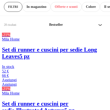
In magazzino
Offerte e sconti
Colore
Il s
FILTRI
Bestseller
28 risultati
-21%
Mila Home
Set di runner e cuscini per sedie Long
Leaves
5 pz
In stock
52 €
66 €
Aggiungi
Aggiungi
-21%
Mila Home
Set di runner e cuscini per