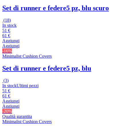
Set di runner e federe
5 pz, blu scuro
(
18
)
In stock
51 €
61 €
Aggiungi
Aggiungi
-16%
Minimalist Cushion Covers
Set di runner e federe
5 pz, blu
(
3
)
In stock
Ultimi pezzi
51 €
61 €
Aggiungi
Aggiungi
-20%
Qualità garantita
Minimalist Cushion Covers