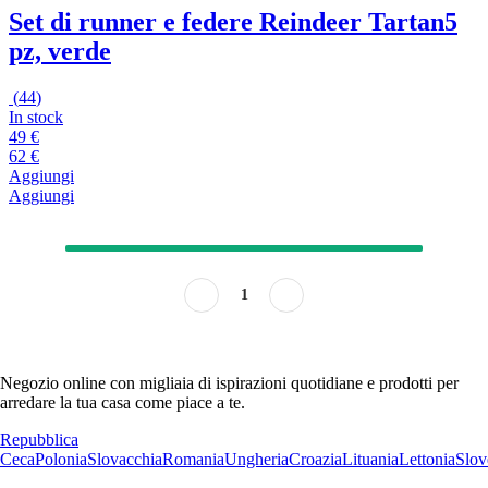
Set di runner e federe Reindeer Tartan
5
pz, verde
(
44
)
In stock
49 €
62 €
Aggiungi
Aggiungi
1
Negozio online con migliaia di ispirazioni quotidiane e prodotti per
arredare la tua casa come piace a te.
Repubblica
Ceca
Polonia
Slovacchia
Romania
Ungheria
Croazia
Lituania
Lettonia
Slov