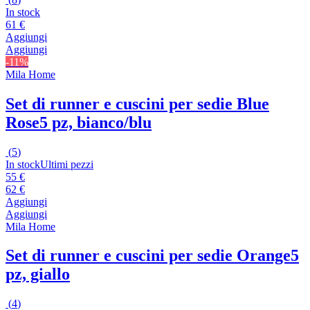
In stock
61 €
Aggiungi
Aggiungi
-11%
Mila Home
Set di runner e cuscini per sedie Blue
Rose
5 pz, bianco/blu
(
5
)
In stock
Ultimi pezzi
55 €
62 €
Aggiungi
Aggiungi
Mila Home
Set di runner e cuscini per sedie Orange
5
pz, giallo
(
4
)