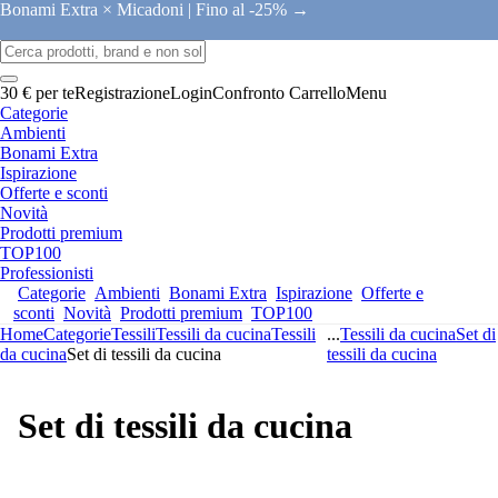
Bonami Extra × Micadoni |
Fino al -25% →
30 € per te
Registrazione
Login
Confronto
Carrello
Menu
Categorie
Ambienti
Bonami Extra
Ispirazione
Offerte e sconti
Novità
Prodotti premium
TOP100
Professionisti
Categorie
Ambienti
Bonami Extra
Ispirazione
Offerte e
sconti
Novità
Prodotti premium
TOP100
Home
Categorie
Tessili
Tessili da cucina
Tessili
...
Tessili da cucina
Set di
da cucina
Set di tessili da cucina
tessili da cucina
Set di tessili da cucina