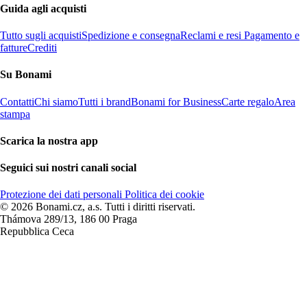
Guida agli acquisti
Tutto sugli acquisti
Spedizione e consegna
Reclami e resi
Pagamento e
fatture
Crediti
Su Bonami
Contatti
Chi siamo
Tutti i brand
Bonami for Business
Carte regalo
Area
stampa
Scarica la nostra app
Seguici sui nostri canali social
Protezione dei dati personali
Politica dei cookie
© 2026 Bonami.cz, a.s. Tutti i diritti riservati.
Thámova 289/13, 186 00 Praga
Repubblica Ceca