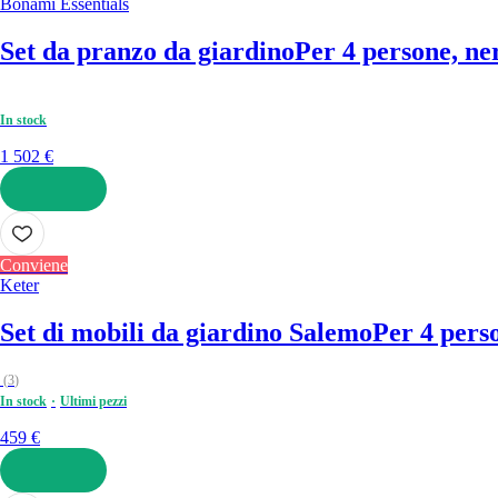
Bonami Essentials
Set da pranzo da giardino
Per 4 persone, ne
In stock
1 502 €
AGGIUNGI
Conviene
Keter
Set di mobili da giardino Salemo
Per 4 perso
(
3
)
In stock
Ultimi pezzi
459 €