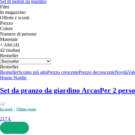
Set di mobili da giardino
Filtri
In magazzino
Offerte e sconti
Prezzo
Colore
Numero di persone
Materiale
+ Altri (4)
42 risultati
Bestseller
Bestseller
Bestseller
Sconto più alto
Prezzo crescente
Prezzo decrescente
Novità
Valu
House Nordic
Set da pranzo da giardino Arcas
Per 2 perso
(
1
)
In stock
Ultimo pezzo
217 €