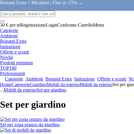
Bonami Extra × Micadoni |
Fino al -25% →
30 € per te
Registrazione
Login
Confronto
Carrello
Menu
Categorie
Ambienti
Bonami Extra
Ispirazione
Offerte e sconti
Novità
Prodotti premium
TOP100
Professionisti
Categorie
Ambienti
Bonami Extra
Ispirazione
Offerte e sconti
No
Home
Categorie
Giardino
Mobili da esterno
Mobili da esterno
Set per gia
...
Mobili da esterno
Set per giardino
Set per giardino
Set per zona pranzo da giardino