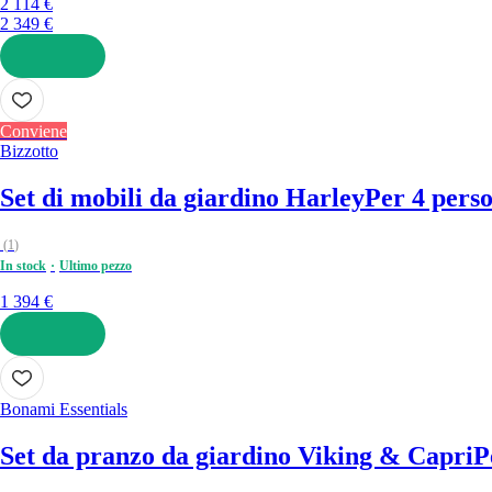
2 114 €
2 349 €
AGGIUNGI
Conviene
Bizzotto
Set di mobili da giardino Harley
Per 4 perso
(
1
)
In stock
Ultimo pezzo
1 394 €
AGGIUNGI
Bonami Essentials
Set da pranzo da giardino Viking & Capri
P