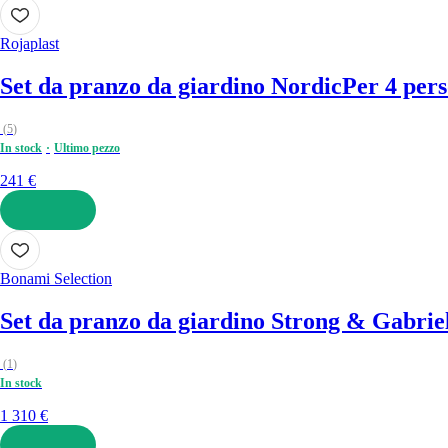
AGGIUNGI
Rojaplast
Set da pranzo da giardino Nordic
Per 4 pers
(
5
)
In stock
Ultimo pezzo
241 €
AGGIUNGI
Bonami Selection
Set da pranzo da giardino Strong & Gabrie
(
1
)
In stock
1 310 €