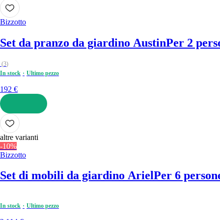
AGGIUNGI
Bizzotto
Set da pranzo da giardino Austin
Per 2 perso
(
3
)
In stock
Ultimo pezzo
192 €
AGGIUNGI
altre varianti
-10%
Bizzotto
Set di mobili da giardino Ariel
Per 6 persone,
In stock
Ultimo pezzo