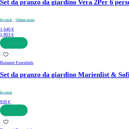
Set da pranzo da giardino Vera 2
Per 6 perso
In stock
Ultimo pezzo
1 640 €
1 803 €
AGGIUNGI
Bonami Essentials
Set da pranzo da giardino Marienlist & Sof
In stock
939 €
AGGIUNGI