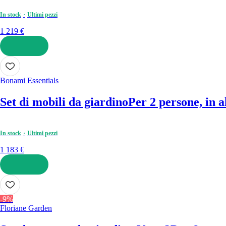
In stock
Ultimi pezzi
1 219 €
AGGIUNGI
Bonami Essentials
Set di mobili da giardino
Per 2 persone, in a
In stock
Ultimi pezzi
1 183 €
AGGIUNGI
-9%
Floriane Garden