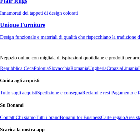
Flair Rugs
Innamorati dei tappeti di design colorati
Unique Furniture
Design funzionale e materiali di qualità che rispecchiano la tradizione 
Negozio online con migliaia di ispirazioni quotidiane e prodotti per arre
Repubblica Ceca
Polonia
Slovacchia
Romania
Ungheria
Croazia
Lituania
Guida agli acquisti
Tutto sugli acquisti
Spedizione e consegna
Reclami e resi
Pagamento e fa
Su Bonami
Contatti
Chi siamo
Tutti i brand
Bonami for Business
Carte regalo
Area s
Scarica la nostra app