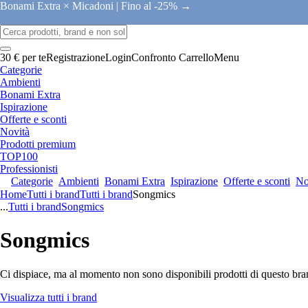
Bonami Extra × Micadoni |
Fino al -25% →
30 € per te
Registrazione
Login
Confronto
Carrello
Menu
Categorie
Ambienti
Bonami Extra
Ispirazione
Offerte e sconti
Novità
Prodotti premium
TOP100
Professionisti
Categorie
Ambienti
Bonami Extra
Ispirazione
Offerte e sconti
No
Home
Tutti i brand
Tutti i brand
Songmics
...
Tutti i brand
Songmics
Songmics
Ci dispiace, ma al momento non sono disponibili prodotti di questo bra
Visualizza tutti i brand