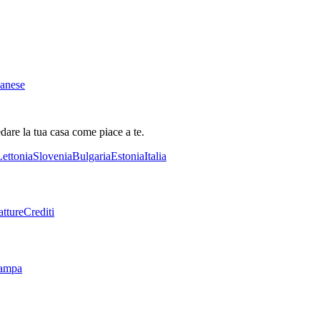
danese
dare la tua casa come piace a te.
Lettonia
Slovenia
Bulgaria
Estonia
Italia
tture
Crediti
tampa