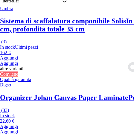
Bestseller
Umbra
Sistema di scaffalatura componibile Solis
In
cm, profondità totale 35 cm
(
3
)
In stock
Ultimi pezzi
162 €
Aggiungi
Aggiungi
altre varianti
Conviene
Qualità garantita
Bigso
Organizer Johan Canvas Paper Laminate
P
(
33
)
In stock
22,60 €
Aggiungi
Aggiungi