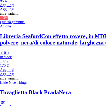
93 €
Aggiungi
Aggiungi
altre varianti
-13%
Qualità garantita
Actona
Libreria Seaford
Con effetto rovere, in MDF
polvere, nera/di colore naturale, larghezza 
(
101
)
In stock
147 €
170 €
Aggiungi
Aggiungi
altre varianti
Little Nice Things
Tovaglietta Black Prada
Nera
(
9
)