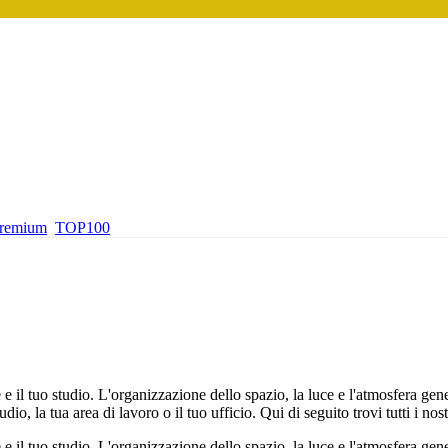
premium
TOP100
e e il tuo studio. L'organizzazione dello spazio, la luce e l'atmosfera ge
tudio, la tua area di lavoro o il tuo ufficio. Qui di seguito trovi tutti i no
e e il tuo studio. L'organizzazione dello spazio, la luce e l'atmosfera ge