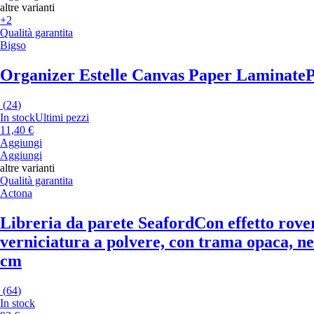
altre varianti
+2
Qualità garantita
Bigso
Organizer Estelle Canvas Paper Laminate
P
(
24
)
In stock
Ultimi pezzi
11,40 €
Aggiungi
Aggiungi
altre varianti
Qualità garantita
Actona
Libreria da parete Seaford
Con effetto rove
verniciatura a polvere, con trama opaca, ner
cm
(
64
)
In stock