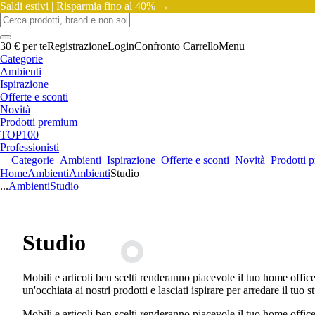
Saldi estivi |
Risparmia fino al 40% →
30 € per te
Registrazione
Login
Confronto
Carrello
Menu
Categorie
Ambienti
Ispirazione
Offerte e sconti
Novità
Prodotti premium
TOP100
Professionisti
Categorie
Ambienti
Ispirazione
Offerte e sconti
Novità
Prodotti 
Home
Ambienti
Ambienti
Studio
...
Ambienti
Studio
Studio
Mobili e articoli ben scelti renderanno piacevole il tuo home offic
un'occhiata ai nostri prodotti e lasciati ispirare per arredare il tuo s
Mobili e articoli ben scelti renderanno piacevole il tuo home offic