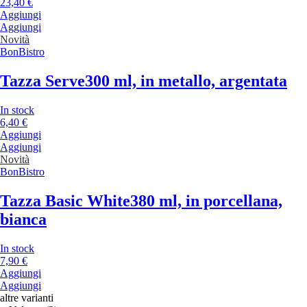
23,40 €
Aggiungi
Aggiungi
Novità
BonBistro
Tazza Serve
300 ml, in metallo, argentata
In stock
6,40 €
Aggiungi
Aggiungi
Novità
BonBistro
Tazza Basic White
380 ml, in porcellana,
bianca
In stock
7,90 €
Aggiungi
Aggiungi
altre varianti