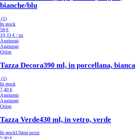
bianche/blu
(
1
)
In stock
58 €
19,33 € / pz
Aggiungi
Aggiungi
Orion
Tazza Decora
390 ml, in porcellana, bianca
(
1
)
In stock
7,40 €
Aggiungi
Aggiungi
Orion
Tazza Verde
430 ml, in vetro, verde
In stock
Ultimi pezzi
5,90 €