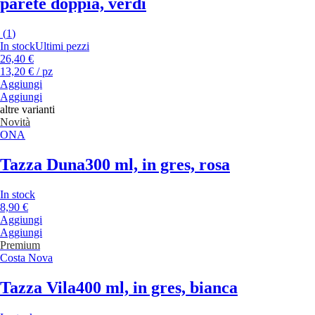
parete doppia, verdi
(
1
)
In stock
Ultimi pezzi
26,40 €
13,20 € / pz
Aggiungi
Aggiungi
altre varianti
Novità
ONA
Tazza Duna
300 ml, in gres, rosa
In stock
8,90 €
Aggiungi
Aggiungi
Premium
Costa Nova
Tazza Vila
400 ml, in gres, bianca