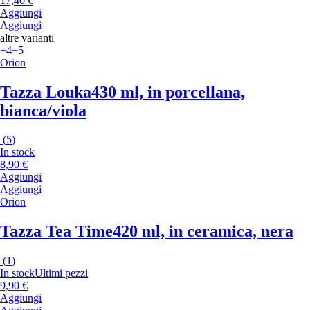
17,40 €
Aggiungi
Aggiungi
altre varianti
+4
+5
Orion
Tazza Louka
430 ml, in porcellana,
bianca/viola
(
5
)
In stock
8,90 €
Aggiungi
Aggiungi
Orion
Tazza Tea Time
420 ml, in ceramica, nera
(
1
)
In stock
Ultimi pezzi
9,90 €
Aggiungi