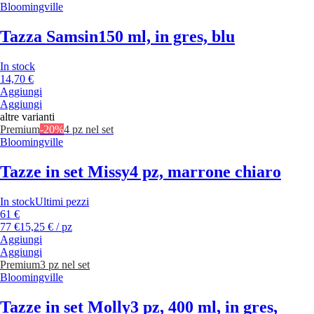
Bloomingville
Tazza Samsin
150 ml, in gres, blu
In stock
14,70 €
Aggiungi
Aggiungi
altre varianti
Premium
-20%
4 pz nel set
Bloomingville
Tazze in set Missy
4 pz, marrone chiaro
In stock
Ultimi pezzi
61 €
77 €
15,25 € / pz
Aggiungi
Aggiungi
Premium
3 pz nel set
Bloomingville
Tazze in set Molly
3 pz, 400 ml, in gres,