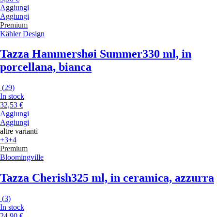
Aggiungi
Aggiungi
Premium
Kähler Design
Tazza Hammershøi Summer
330 ml, in
porcellana, bianca
(
29
)
In stock
32,53 €
Aggiungi
Aggiungi
altre varianti
+3
+4
Premium
Bloomingville
Tazza Cherish
325 ml, in ceramica, azzurra
(
3
)
In stock
24,90 €