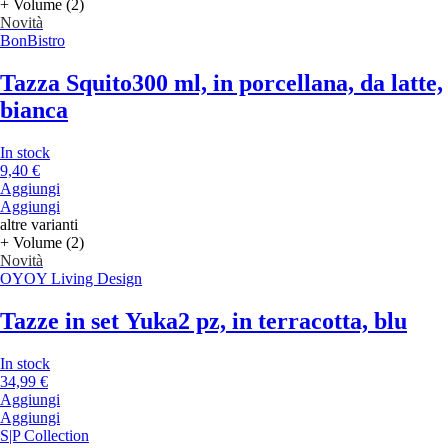
+ Volume (2)
Novità
BonBistro
Tazza Squito
300 ml, in porcellana, da latte,
bianca
In stock
9,40 €
Aggiungi
Aggiungi
altre varianti
+ Volume (2)
Novità
OYOY Living Design
Tazze in set Yuka
2 pz, in terracotta, blu
In stock
34,99 €
Aggiungi
Aggiungi
S|P Collection