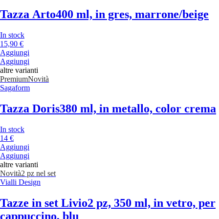
Tazza Arto
400 ml, in gres, marrone/beige
In stock
15,90 €
Aggiungi
Aggiungi
altre varianti
Premium
Novità
Sagaform
Tazza Doris
380 ml, in metallo, color crema
In stock
14 €
Aggiungi
Aggiungi
altre varianti
Novità
2 pz nel set
Vialli Design
Tazze in set Livio
2 pz, 350 ml, in vetro, per
cappuccino, blu