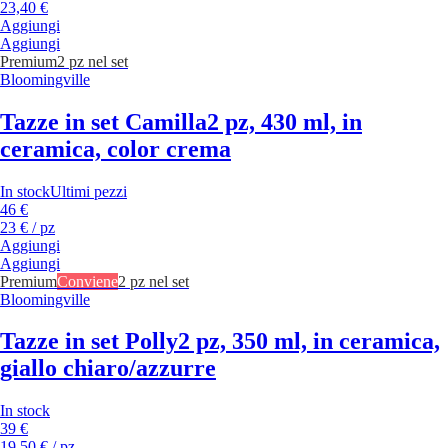
23,40 €
Aggiungi
Aggiungi
Premium
2 pz nel set
Bloomingville
Tazze in set Camilla
2 pz, 430 ml, in
ceramica, color crema
In stock
Ultimi pezzi
46 €
23 € / pz
Aggiungi
Aggiungi
Premium
Conviene
2 pz nel set
Bloomingville
Tazze in set Polly
2 pz, 350 ml, in ceramica,
giallo chiaro/azzurre
In stock
39 €
19,50 € / pz