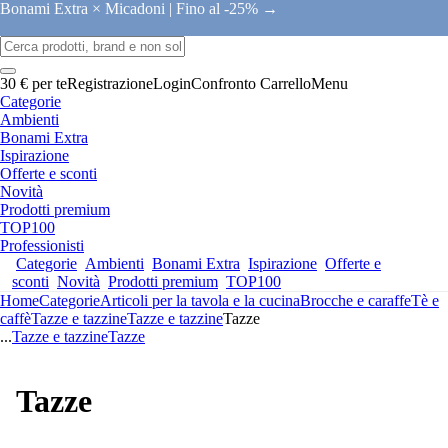
Bonami Extra × Micadoni |
Fino al -25% →
30 € per te
Registrazione
Login
Confronto
Carrello
Menu
Categorie
Ambienti
Bonami Extra
Ispirazione
Offerte e sconti
Novità
Prodotti premium
TOP100
Professionisti
Categorie
Ambienti
Bonami Extra
Ispirazione
Offerte e
sconti
Novità
Prodotti premium
TOP100
Home
Categorie
Articoli per la tavola e la cucina
Brocche e caraffe
Tè e
caffè
Tazze e tazzine
Tazze e tazzine
Tazze
...
Tazze e tazzine
Tazze
Tazze