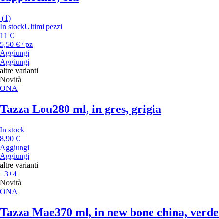
(
1
)
In stock
Ultimi pezzi
11 €
5,50 € / pz
Aggiungi
Aggiungi
altre varianti
Novità
ONA
Tazza Lou
280 ml, in gres, grigia
In stock
8,90 €
Aggiungi
Aggiungi
altre varianti
+3
+4
Novità
ONA
Tazza Mae
370 ml, in new bone china, verde