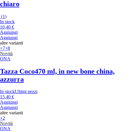
chiaro
(
1
)
In stock
10,40 €
Aggiungi
Aggiungi
altre varianti
+7
+8
Novità
ONA
Tazza Coco
470 ml, in new bone china,
azzurra
In stock
Ultimi pezzi
15,40 €
Aggiungi
Aggiungi
altre varianti
+2
Novità
ONA