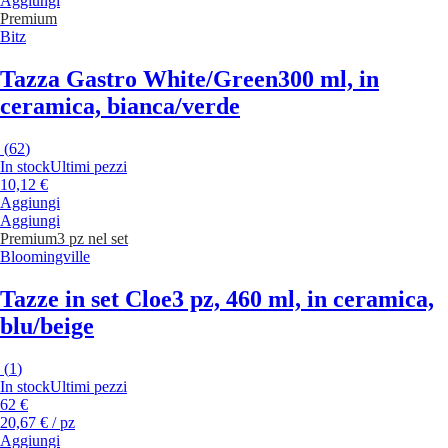
Aggiungi
Premium
Bitz
Tazza Gastro White/Green
300 ml, in
ceramica, bianca/verde
(
62
)
In stock
Ultimi pezzi
10,12 €
Aggiungi
Aggiungi
Premium
3 pz nel set
Bloomingville
Tazze in set Cloe
3 pz, 460 ml, in ceramica,
blu/beige
(
1
)
In stock
Ultimi pezzi
62 €
20,67 € / pz
Aggiungi