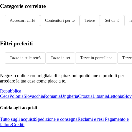
Categorie correlate
Accessori caffè
Contenitori per tè
Teiere
Set da tè
I
Filtri preferiti
Tazze in stile retrò
Tazze in set
Tazze in porcellana
Tazze
Negozio online con migliaia di ispirazioni quotidiane e prodotti per
arredare la tua casa come piace a te.
Repubblica
Ceca
Polonia
Slovacchia
Romania
Ungheria
Croazia
Lituania
Lettonia
Slov
Guida agli acquisti
Tutto sugli acquisti
Spedizione e consegna
Reclami e resi
Pagamento e
fatture
Crediti