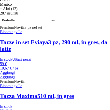
Manico
+ Altri (12)
287 risultati
Bestseller
Premium
Novità
3 pz nel set
Bloomingville
Tazze in set Eviaya
3 pz, 290 ml, in gres, da
latte
In stock
Ultimi pezzi
59 €
19,67 € / pz
Aggiungi
Aggiungi
Premium
Novità
Bloomingville
Tazza Maxima
510 ml, in gres
In stock