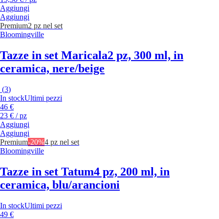
Aggiungi
Aggiungi
Premium
2 pz nel set
Bloomingville
Tazze in set Maricala
2 pz, 300 ml, in
ceramica, nere/beige
(
3
)
In stock
Ultimi pezzi
46 €
23 € / pz
Aggiungi
Aggiungi
Premium
-20%
4 pz nel set
Bloomingville
Tazze in set Tatum
4 pz, 200 ml, in
ceramica, blu/arancioni
In stock
Ultimi pezzi
49 €