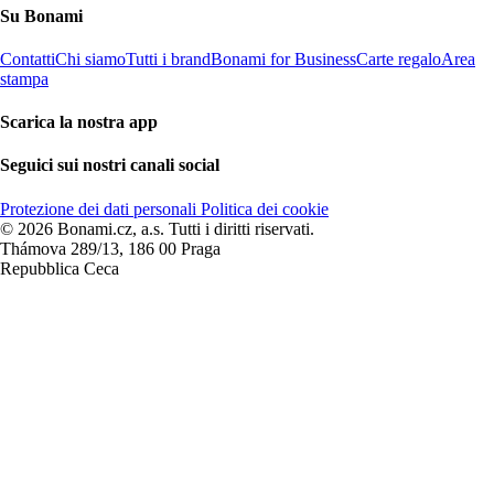
Su Bonami
Contatti
Chi siamo
Tutti i brand
Bonami for Business
Carte regalo
Area
stampa
Scarica la nostra app
Seguici sui nostri canali social
Protezione dei dati personali
Politica dei cookie
© 2026 Bonami.cz, a.s. Tutti i diritti riservati.
Thámova 289/13, 186 00 Praga
Repubblica Ceca