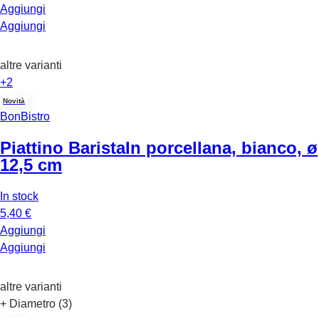
Aggiungi
Aggiungi
altre varianti
+2
Novità
BonBistro
Piattino Barista
In porcellana, bianco, ø
12,5 cm
In stock
5,40 €
Aggiungi
Aggiungi
altre varianti
+ Diametro (3)