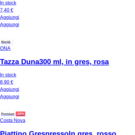
In stock
7,40 €
Aggiungi
Aggiungi
Novità
ONA
Tazza Duna
300 ml, in gres, rosa
In stock
8,90 €
Aggiungi
Aggiungi
Premium
-20%
Costa Nova
Piattino Grespresso
In gres, rosso