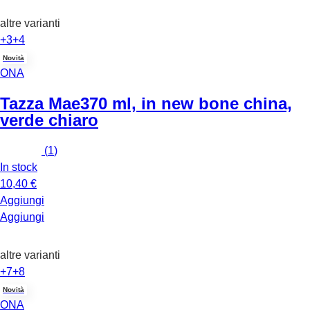
altre varianti
+3
+4
Novità
ONA
Tazza Mae
370 ml, in new bone china,
verde chiaro
(
1
)
In stock
10,40 €
Aggiungi
Aggiungi
altre varianti
+7
+8
Novità
ONA