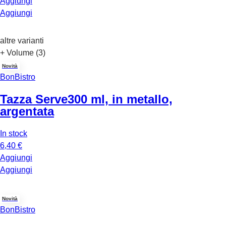
Aggiungi
Aggiungi
altre varianti
+ Volume (3)
Novità
BonBistro
Tazza Serve
300 ml, in metallo,
argentata
In stock
6,40 €
Aggiungi
Aggiungi
Novità
BonBistro