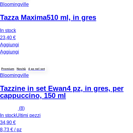
Bloomingville
Tazza Maxima
510 ml, in gres
In stock
23,40 €
Aggiungi
Aggiungi
Premium
Novità
4 pz nel set
Bloomingville
Tazzine in set Ewan
4 pz, in gres, per
cappuccino, 150 ml
(
8
)
In stock
Ultimi pezzi
34,90 €
8,73 € / pz