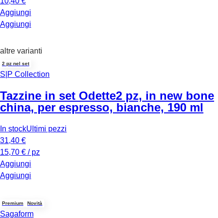
10,40 €
Aggiungi
Aggiungi
altre varianti
2 pz nel set
S|P Collection
Tazzine in set Odette
2 pz, in new bone
china, per espresso, bianche, 190 ml
In stock
Ultimi pezzi
31,40 €
15,70 € / pz
Aggiungi
Aggiungi
Premium
Novità
Sagaform