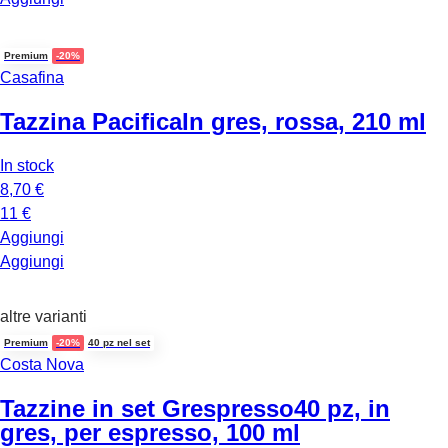
Premium
-20%
Casafina
Tazzina Pacifica
In gres, rossa, 210 ml
In stock
8,70 €
11 €
Aggiungi
Aggiungi
altre varianti
Premium
-20%
40 pz nel set
Costa Nova
Tazzine in set Grespresso
40 pz, in
gres, per espresso, 100 ml