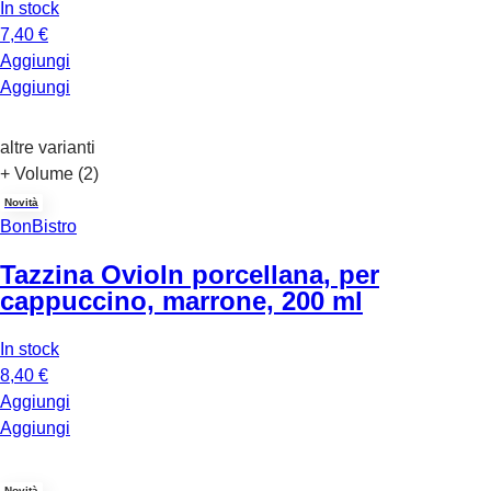
In stock
7,40 €
Aggiungi
Aggiungi
altre varianti
+ Volume (2)
Novità
BonBistro
Tazzina Ovio
In porcellana, per
cappuccino, marrone, 200 ml
In stock
8,40 €
Aggiungi
Aggiungi
Novità