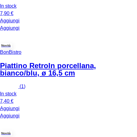
In stock
7,90 €
Aggiungi
Aggiungi
Novità
BonBistro
Piattino Retro
In porcellana,
bianco/blu, ø 16,5 cm
(
1
)
In stock
7,40 €
Aggiungi
Aggiungi
Novità