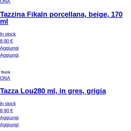
ONA
Tazzina Fika
In porcellana, beige, 170
ml
In stock
8,90 €
Aggiungi
Aggiungi
Novità
ONA
Tazza Lou
280 ml, in gres, grigia
In stock
8,90 €
Aggiungi
Aggiungi