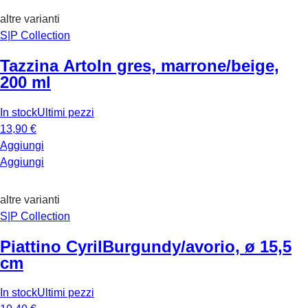
altre varianti
S|P Collection
Tazzina Arto
In gres, marrone/beige,
200 ml
In stock
Ultimi pezzi
13,90 €
Aggiungi
Aggiungi
altre varianti
S|P Collection
Piattino Cyril
Burgundy/avorio, ø 15,5
cm
In stock
Ultimi pezzi