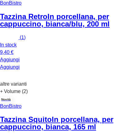
BonBistro
Tazzina Retro
In porcellana, per
cappuccino, bianca/blu, 200 ml
(
1
)
In stock
9,40 €
Aggiungi
Aggiungi
altre varianti
+ Volume (2)
Novità
BonBistro
Tazzina Squito
In porcellana, per
cappuccino, bianca, 165 ml