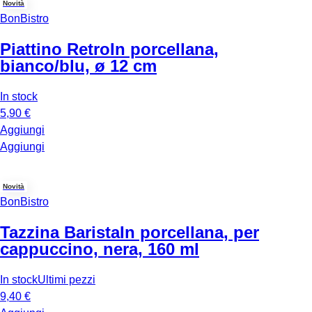
Novità
BonBistro
Piattino Retro
In porcellana,
bianco/blu, ø 12 cm
In stock
5,90 €
Aggiungi
Aggiungi
Novità
BonBistro
Tazzina Barista
In porcellana, per
cappuccino, nera, 160 ml
In stock
Ultimi pezzi
9,40 €