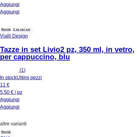
Aggiungi
Aggiungi
Novità
2 pz nel set
Vialli Design
Tazze in set Livio
2 pz, 350 ml, in vetro,
per cappuccino, blu
(
1
)
In stock
Ultimi pezzi
11 €
5,50 € / pz
Aggiungi
Aggiungi
altre varianti
Novità