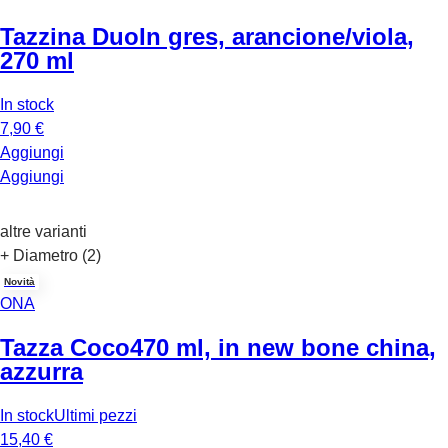
Tazzina Duo
In gres, arancione/viola,
270 ml
In stock
7,90 €
Aggiungi
Aggiungi
altre varianti
+ Diametro (2)
Novità
ONA
Tazza Coco
470 ml, in new bone china,
azzurra
In stock
Ultimi pezzi
15,40 €