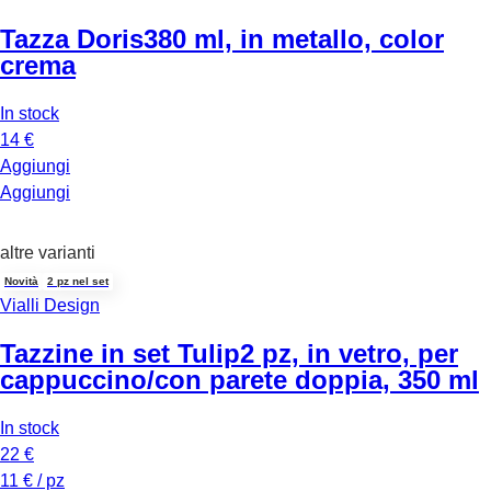
Tazza Doris
380 ml, in metallo, color
crema
In stock
14 €
Aggiungi
Aggiungi
altre varianti
Novità
2 pz nel set
Vialli Design
Tazzine in set Tulip
2 pz, in vetro, per
cappuccino/con parete doppia, 350 ml
In stock
22 €
11 € / pz