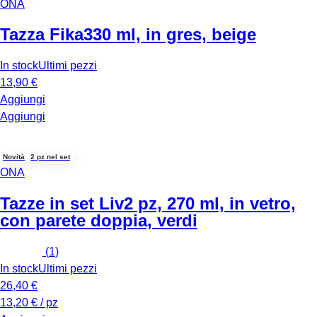
ONA
Tazza Fika
330 ml, in gres, beige
In stock
Ultimi pezzi
13,90 €
Aggiungi
Aggiungi
Novità
2 pz nel set
ONA
Tazze in set Liv
2 pz, 270 ml, in vetro,
con parete doppia, verdi
(
1
)
In stock
Ultimi pezzi
26,40 €
13,20 € / pz