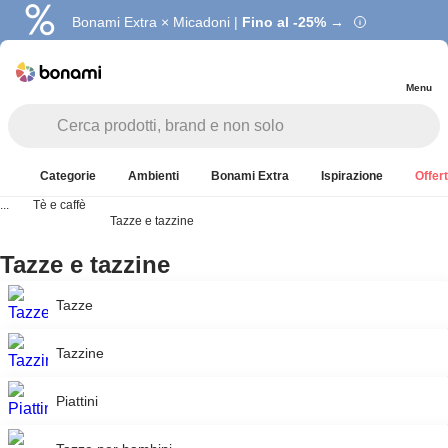
Bonami Extra × Micadoni |
Fino al -25% →
Menu
Categorie
Ambienti
Bonami Extra
Ispirazione
Offert
...
Tè e caffè
Tazze e tazzine
Tazze e tazzine
Tazze
Tazzine
Piattini