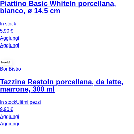
Piattino Basic White
In porcellana,
bianco, ø 14,5 cm
In stock
5,90 €
Aggiungi
Aggiungi
Novità
BonBistro
Tazzina Resto
In porcellana, da latte,
marrone, 300 ml
In stock
Ultimi pezzi
9,90 €
Aggiungi
Aggiungi