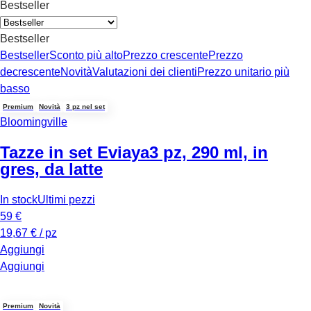
Bestseller
Bestseller
Bestseller
Sconto più alto
Prezzo crescente
Prezzo
decrescente
Novità
Valutazioni dei clienti
Prezzo unitario più
basso
Premium
Novità
3 pz nel set
Bloomingville
Tazze in set Eviaya
3 pz, 290 ml, in
gres, da latte
In stock
Ultimi pezzi
59 €
19,67 € / pz
Aggiungi
Aggiungi
Premium
Novità