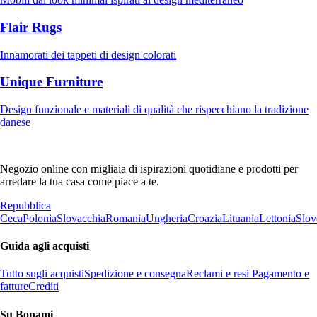
Flair Rugs
Innamorati dei tappeti di design colorati
Unique Furniture
Design funzionale e materiali di qualità che rispecchiano la tradizione
danese
Negozio online con migliaia di ispirazioni quotidiane e prodotti per
arredare la tua casa come piace a te.
Repubblica
Ceca
Polonia
Slovacchia
Romania
Ungheria
Croazia
Lituania
Lettonia
Slov
Guida agli acquisti
Tutto sugli acquisti
Spedizione e consegna
Reclami e resi
Pagamento e
fatture
Crediti
Su Bonami