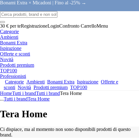
Bonami Extra × Micadoni |
Fino al -25% →
30 € per te
Registrazione
Login
Confronto
Carrello
Menu
Categorie
Ambienti
Bonami Extra
Ispirazione
Offerte e sconti
Novità
Prodotti premium
TOP100
Professionisti
Categorie
Ambienti
Bonami Extra
Ispirazione
Offerte e
sconti
Novità
Prodotti premium
TOP100
Home
Tutti i brand
Tutti i brand
Tera Home
...
Tutti i brand
Tera Home
Tera Home
Ci dispiace, ma al momento non sono disponibili prodotti di questo
brand.