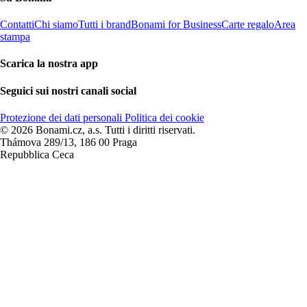
Contatti
Chi siamo
Tutti i brand
Bonami for Business
Carte regalo
Area
stampa
Scarica la nostra app
Seguici sui nostri canali social
Protezione dei dati personali
Politica dei cookie
© 2026 Bonami.cz, a.s. Tutti i diritti riservati.
Thámova 289/13, 186 00 Praga
Repubblica Ceca