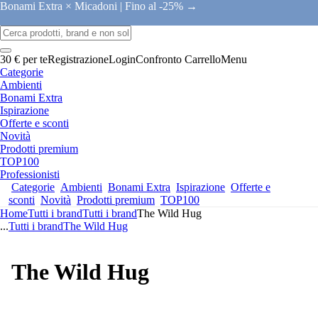
Bonami Extra × Micadoni |
Fino al -25% →
30 € per te
Registrazione
Login
Confronto
Carrello
Menu
Categorie
Ambienti
Bonami Extra
Ispirazione
Offerte e sconti
Novità
Prodotti premium
TOP100
Professionisti
Categorie
Ambienti
Bonami Extra
Ispirazione
Offerte e
sconti
Novità
Prodotti premium
TOP100
Home
Tutti i brand
Tutti i brand
The Wild Hug
...
Tutti i brand
The Wild Hug
The Wild Hug