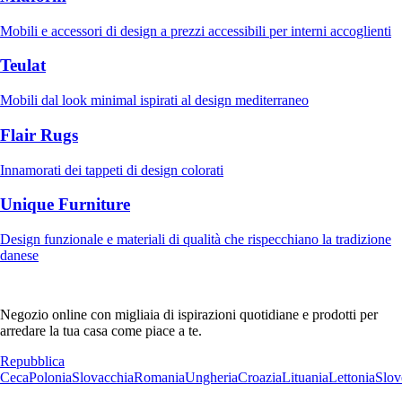
Mobili e accessori di design a prezzi accessibili per interni accoglienti
Teulat
Mobili dal look minimal ispirati al design mediterraneo
Flair Rugs
Innamorati dei tappeti di design colorati
Unique Furniture
Design funzionale e materiali di qualità che rispecchiano la tradizione
danese
Negozio online con migliaia di ispirazioni quotidiane e prodotti per
arredare la tua casa come piace a te.
Repubblica
Ceca
Polonia
Slovacchia
Romania
Ungheria
Croazia
Lituania
Lettonia
Slov