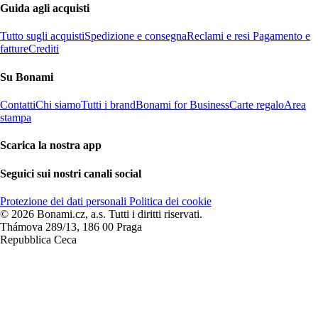
Guida agli acquisti
Tutto sugli acquisti
Spedizione e consegna
Reclami e resi
Pagamento e
fatture
Crediti
Su Bonami
Contatti
Chi siamo
Tutti i brand
Bonami for Business
Carte regalo
Area
stampa
Scarica la nostra app
Seguici sui nostri canali social
Protezione dei dati personali
Politica dei cookie
© 2026 Bonami.cz, a.s. Tutti i diritti riservati.
Thámova 289/13, 186 00 Praga
Repubblica Ceca