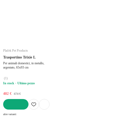
Plaček Pet Products
Trasportino Trixie L
Per animali domestici, in metallo,
argentato, 65x93 cm
(
1
)
In stock
Ultimo pezzo
402 €
474 €
AGGIUNGI
altre varianti