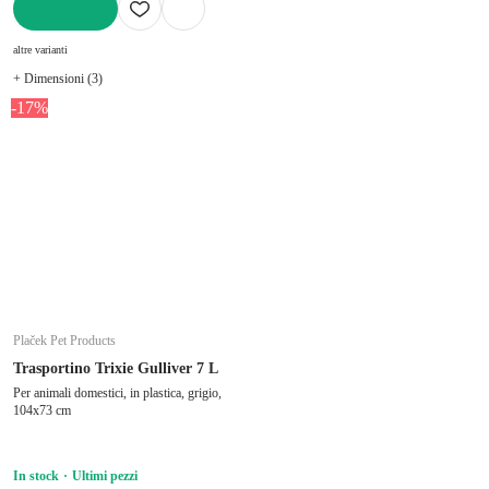
AGGIUNGI
altre varianti
+ Dimensioni (3)
-17%
Plaček Pet Products
Trasportino Trixie Gulliver 7 L
Per animali domestici, in plastica, grigio,
104x73 cm
In stock
Ultimi pezzi