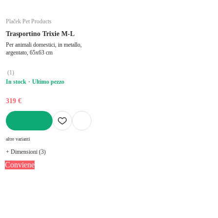
Plaček Pet Products
Trasportino Trixie M-L
Per animali domestici, in metallo,
argentato, 65x63 cm
(
1
)
In stock
Ultimo pezzo
319 €
AGGIUNGI
altre varianti
+ Dimensioni (3)
Conviene