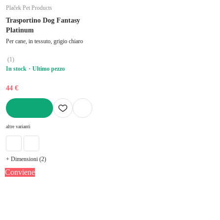
Plaček Pet Products
Trasportino Dog Fantasy
Platinum
Per cane, in tessuto, grigio chiaro
(
1
)
In stock
Ultimo pezzo
44 €
AGGIUNGI
altre varianti
+ Dimensioni (2)
Conviene