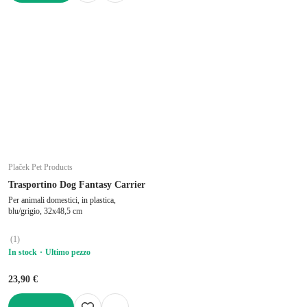
AGGIUNGI
Plaček Pet Products
Trasportino Dog Fantasy Carrier
Per animali domestici, in plastica,
blu/grigio, 32x48,5 cm
(
1
)
In stock
Ultimo pezzo
23,90 €