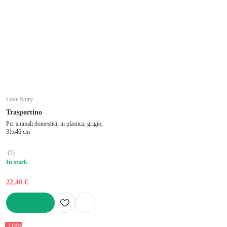
Love Story
Trasportino
Per animali domestici, in plastica, grigio,
31x46 cm
(
5
)
In stock
22,40 €
AGGIUNGI
-10%