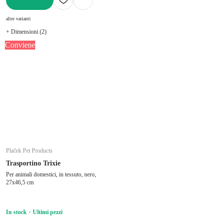
AGGIUNGI
altre varianti
+ Dimensioni (2)
Conviene
Plaček Pet Products
Trasportino Trixie
Per animali domestici, in tessuto, nero,
27x46,5 cm
In stock
Ultimi pezzi