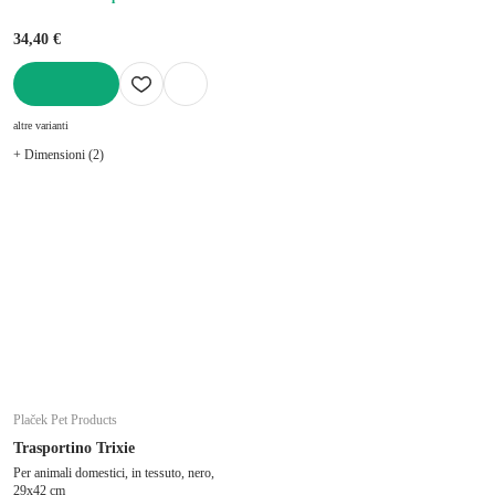
34,40 €
AGGIUNGI
altre varianti
+ Dimensioni (2)
Plaček Pet Products
Trasportino Trixie
Per animali domestici, in tessuto, nero,
29x42 cm