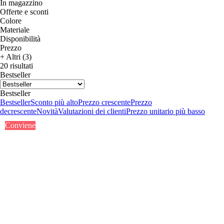
In magazzino
Offerte e sconti
Colore
Materiale
Disponibilità
Prezzo
+ Altri (3)
20 risultati
Bestseller
Bestseller
Bestseller
Sconto più alto
Prezzo crescente
Prezzo
decrescente
Novità
Valutazioni dei clienti
Prezzo unitario più basso
Conviene