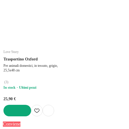
Love Story
Trasportino Oxford
Per animali domestici, in tessuto, grigio,
25,5x48 cm
(
3
)
In stock
Ultimi pezzi
25,90 €
AGGIUNGI
Conviene