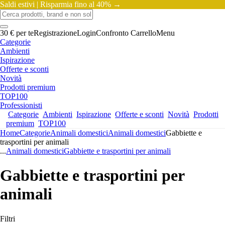
Saldi estivi |
Risparmia fino al 40% →
30 € per te
Registrazione
Login
Confronto
Carrello
Menu
Categorie
Ambienti
Ispirazione
Offerte e sconti
Novità
Prodotti premium
TOP100
Professionisti
Categorie
Ambienti
Ispirazione
Offerte e sconti
Novità
Prodotti
premium
TOP100
Home
Categorie
Animali domestici
Animali domestici
Gabbiette e
trasportini per animali
...
Animali domestici
Gabbiette e trasportini per animali
Gabbiette e trasportini per
animali
Filtri