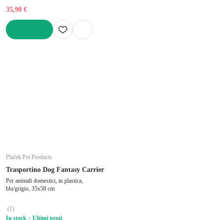
35,90 €
AGGIUNGI
Plaček Pet Products
Trasportino Dog Fantasy Carrier
Per animali domestici, in plastica,
blu/grigio, 35x58 cm
(
1
)
In stock
Ultimi pezzi