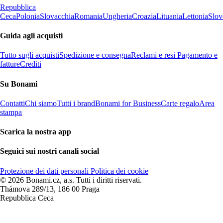
Repubblica
Ceca
Polonia
Slovacchia
Romania
Ungheria
Croazia
Lituania
Lettonia
Slov
Guida agli acquisti
Tutto sugli acquisti
Spedizione e consegna
Reclami e resi
Pagamento e
fatture
Crediti
Su Bonami
Contatti
Chi siamo
Tutti i brand
Bonami for Business
Carte regalo
Area
stampa
Scarica la nostra app
Seguici sui nostri canali social
Protezione dei dati personali
Politica dei cookie
© 2026 Bonami.cz, a.s. Tutti i diritti riservati.
Thámova 289/13, 186 00 Praga
Repubblica Ceca