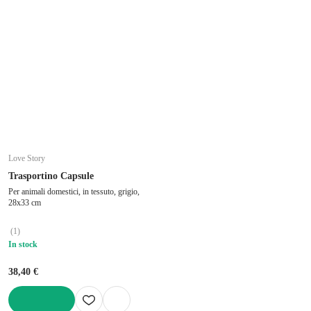
Love Story
Trasportino Capsule
Per animali domestici, in tessuto, grigio,
28x33 cm
(
1
)
In stock
38,40 €