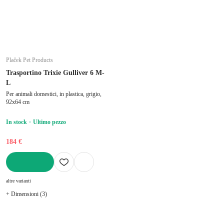
Plaček Pet Products
Trasportino Trixie Gulliver 6 M-
L
Per animali domestici, in plastica, grigio,
92x64 cm
In stock
Ultimo pezzo
184 €
AGGIUNGI
altre varianti
+ Dimensioni (3)