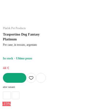
Plaček Pet Products
Trasportino Dog Fantasy
Platinum
Per cane, in tessuto, argentato
In stock
Ultimo pezzo
44 €
AGGIUNGI
altre varianti
-15%