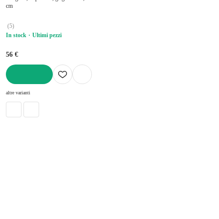
cm
(
5
)
In stock
Ultimi pezzi
56 €
AGGIUNGI
altre varianti