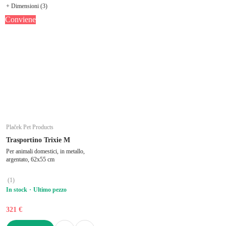
+ Dimensioni (3)
Conviene
Plaček Pet Products
Trasportino Trixie M
Per animali domestici, in metallo,
argentato, 62x55 cm
(
1
)
In stock
Ultimo pezzo
321 €