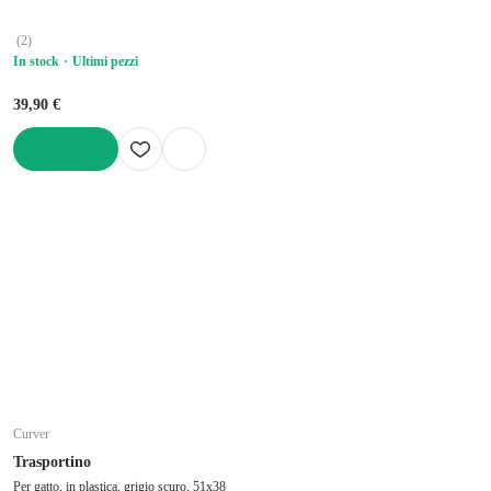
(
2
)
In stock
Ultimi pezzi
39,90 €
AGGIUNGI
Curver
Trasportino
Per gatto, in plastica, grigio scuro, 51x38