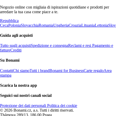
Negozio online con migliaia di ispirazioni quotidiane e prodotti per
arredare la tua casa come piace a te.
Repubblica
Ceca
Polonia
Slovacchia
Romania
Ungheria
Croazia
Lituania
Lettonia
Slov
Guida agli acquisti
Tutto sugli acquisti
Spedizione e consegna
Reclami e resi
Pagamento e
fatture
Crediti
Su Bonami
Contatti
Chi siamo
Tutti i brand
Bonami for Business
Carte regalo
Area
stampa
Scarica la nostra app
Seguici sui nostri canali social
Protezione dei dati personali
Politica dei cookie
© 2026 Bonami.cz, a.s. Tutti i diritti riservati.
Thámova 289/13, 186 00 Praga