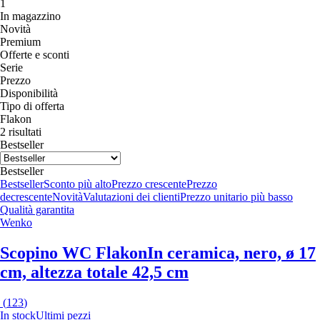
1
In magazzino
Novità
Premium
Offerte e sconti
Serie
Prezzo
Disponibilità
Tipo di offerta
Flakon
2 risultati
Bestseller
Bestseller
Bestseller
Sconto più alto
Prezzo crescente
Prezzo
decrescente
Novità
Valutazioni dei clienti
Prezzo unitario più basso
Qualità garantita
Wenko
Scopino WC Flakon
In ceramica, nero, ø 17
cm, altezza totale 42,5 cm
(
123
)
In stock
Ultimi pezzi