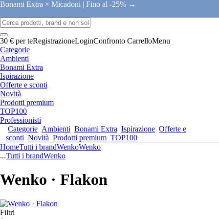
Bonami Extra × Micadoni |
Fino al -25% →
30 € per te
Registrazione
Login
Confronto
Carrello
Menu
Categorie
Ambienti
Bonami Extra
Ispirazione
Offerte e sconti
Novità
Prodotti premium
TOP100
Professionisti
Categorie
Ambienti
Bonami Extra
Ispirazione
Offerte e
sconti
Novità
Prodotti premium
TOP100
Home
Tutti i brand
Wenko
Wenko
...
Tutti i brand
Wenko
Wenko · Flakon
Filtri