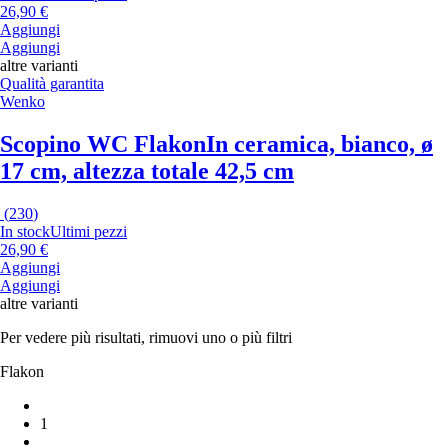
26,90 €
Aggiungi
Aggiungi
altre varianti
Qualità garantita
Wenko
Scopino WC Flakon
In ceramica, bianco, ø
17 cm, altezza totale 42,5 cm
(
230
)
In stock
Ultimi pezzi
26,90 €
Aggiungi
Aggiungi
altre varianti
Per vedere più risultati, rimuovi uno o più filtri
Flakon
1